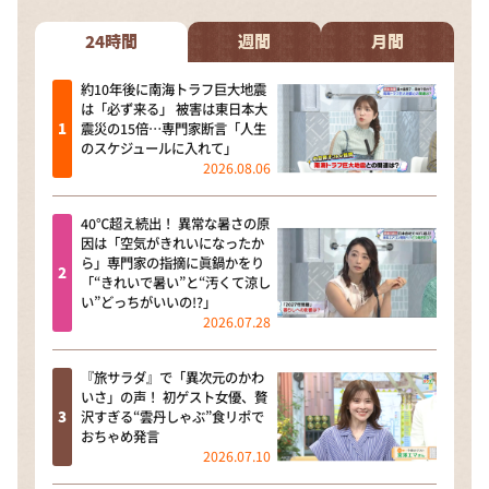
24時間
週間
月間
約10年後に南海トラフ巨大地震
は「必ず来る」 被害は東日本大
震災の15倍…専門家断言「人生
のスケジュールに入れて」
2026.08.06
40℃超え続出！ 異常な暑さの原
因は「空気がきれいになったか
ら」専門家の指摘に眞鍋かをり
「“きれいで暑い”と“汚くて涼し
い”どっちがいいの!?」
2026.07.28
『旅サラダ』で「異次元のかわ
いさ」の声！ 初ゲスト女優、贅
沢すぎる“雲丹しゃぶ”食リポで
おちゃめ発言
2026.07.10