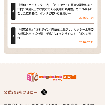
『探偵！ナイトスクープ』「カヨコか？」間違い電話を約7
年間100回以上かけ続けてくる見知らぬ男性。カヨコのふり
をした依頼者に、ポツリと呟いた言葉は…
2026.07.14
『相席食堂』“爆烈ボイン”元NHK女性アナ、セクシー水着姿
＆規格外グッズ公開！ 千鳥“ちょっと待てぃ！！”ボタン連
打
2026.07.21
公式SNSをフォロー