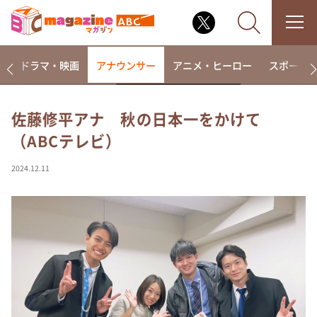
楽
ドラマ・映画
アナウンサー
アニメ・ヒーロー
スポーツ
佐藤修平アナ 秋の日本一をかけて
（ABCテレビ）
なるみ・岡村の過ぎるTV
相席食堂
2024.12.11
これ余談なんですけど・・・
～人生密着トークバラエティ！～ やすとものいたっ
て真剣です
探偵！ナイトスクープ
news おかえり
河合＆A.B.C-Z塚田×福井アナ「なんでやねん！？」
（news おかえり）