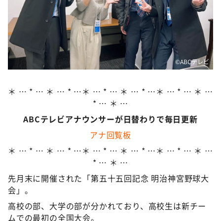
DAIGOも台所 ～きょうの献立 何にする？～
本日はダイアンなり！シーズン２
朝だ！生です旅サラダ
教えて！ニュースライブ 正義のミカタ
©️ABCテレビ
ＬＩＦＥ～夢のカタチ～
新婚さんいらっしゃい！
＊ … * … ＊ … * …＊ … * … ＊ … * …＊ … * … ＊ …
* … ＊ …
ポツンと一軒家
ABCテレビアナウンサーが日替わりで毎日更新
ザキ山小屋本館
アナ回覧板
ぺこぱのまるスポ
＊ … * … ＊ … * …＊ … * … ＊ … * …＊ … * … ＊ …
アナ回覧板
* … ＊ …
先月末に開催された「第五十五回記念 明治神宮野球大
会」。
高校の部、大学の部が分かれており、高校生は新チー
ムでの最初の全国大会。