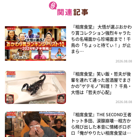
『相席食堂』 大悟が選ぶおかわ
り賞コレクション強烈キャラた
ちの名場面から珍場面まで！千
鳥の「ちょっと待てぃ！」が止
まら…
2026.08.08
『相席食堂』笑い飯・哲夫が後
輩を連れて通った居酒屋でまさ
かの“ゲテモノ”料理！？ 千鳥・
大悟は「哲夫が心配」
2026.08.08
『相席食堂』THE SECOND王者
トット多田、涙腺崩壊…相方か
ら飛び出した本音に情緒ボロボ
ロ「俺がやりたい相席食堂は…