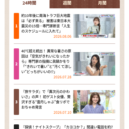
24時間
週間
月間
約10年後に南海トラフ巨大地震
は「必ず来る」 被害は東日本大
震災の15倍…専門家断言「人生
のスケジュールに入れて」
2026.08.06
40℃超え続出！ 異常な暑さの原
因は「空気がきれいになったか
ら」専門家の指摘に眞鍋かをり
「“きれいで暑い”と“汚くて涼し
い”どっちがいいの!?」
2026.07.28
『旅サラダ』で「異次元のかわ
いさ」の声！ 初ゲスト女優、贅
沢すぎる“雲丹しゃぶ”食リポで
おちゃめ発言
2026.07.10
『探偵！ナイトスクープ』「カヨコか？」間違い電話を約7