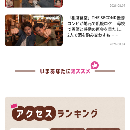
2026.08.07
「相席食堂」THE SECOND優勝
コンビが地元で凱旋ロケ！ 母校
で恩師と感動の再会を果たし、
2人で酒を酌み交わすも……
2026.08.04