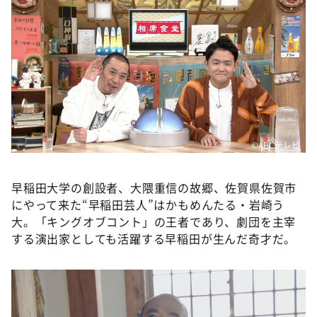
DAIGOも台所 ～きょうの献立 何にする？～
本日はダイアンなり！シーズン２
朝だ！生です旅サラダ
教えて！ニュースライブ 正義のミカタ
ＬＩＦＥ～夢のカタチ～
新婚さんいらっしゃい！
©️ABCテレビ
ポツンと一軒家
ザキ山小屋本館
早稲田大学の創設者、大隈重信の故郷、佐賀県佐賀市
ぺこぱのまるスポ
にやって来た“早稲田芸人”はかもめんたる・岩崎う
大。「キングオブコント」の王者であり、劇団を主宰
アナ回覧板
する演出家としても活躍する早稲田が生んだ奇才だ。