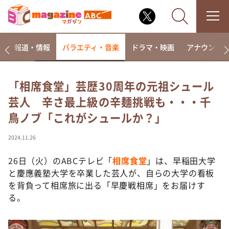
ー
報道・情報
バラエティ・音楽
ドラマ・映画
アナウンサ
「相席食堂」芸歴30周年の元祖シュール
芸人 辛さ最上級の辛麺挑戦も・・・千
なるみ・岡村の過ぎるTV
鳥ノブ「これがシュールか？」
相席食堂
これ余談なんですけど・・・
2024.11.26
～人生密着トークバラエティ！～ やすとものいたっ
て真剣です
26日（火）のABCテレビ「
相席食堂
」は、早稲田大学
と慶應義塾大学を卒業した芸人が、自らの大学の看板
探偵！ナイトスクープ
を背負って相席旅に出る「早慶戦相席」をお届けす
news おかえり
る。
河合＆A.B.C-Z塚田×福井アナ「なんでやねん！？」
（news おかえり）