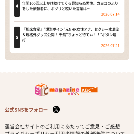
年間100回以上かけ続けてくる見知らぬ男性。カヨコのふり
をした依頼者に、ポツリと呟いた言葉は…
2026.07.14
『相席食堂』“爆烈ボイン”元NHK女性アナ、セクシー水着姿
＆規格外グッズ公開！ 千鳥“ちょっと待てぃ！！”ボタン連
打
2026.07.21
公式SNSをフォロー
運営会社
サイトのご利用にあたって
ご意見・ご感想
プライバシーポリシー
利用者情報の外部送信について