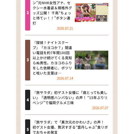
河合＆A.B.C-Z塚田×福井アナ
ン”元NHK女性アナ、セ
クシー水着姿＆規格外グ
「なんでやねん！？」（news お
ッズ公開！ 千鳥“ちょっ
かえり）
と待てぃ！！”ボタン連
打
DAIGOも台所 ～きょうの献立 何
2026.07.21
にする？～
『探偵！ナイトスクー
本日はダイアンなり！シーズン２
プ』「カヨコか？」間違
い電話を約7年間100回
朝だ！生です旅サラダ
以上かけ続けてくる見知
らぬ男性。カヨコのふり
をした依頼者に、ポツリ
教えて！ニュースライブ 正義の
と呟いた言葉は…
ミカタ
2026.07.14
ＬＩＦＥ～夢のカタチ～
『旅サラダ』初ゲスト女優に「歳とっても美し
い」「透明感ハンパない」の声！ “15年ぶりリ
新婚さんいらっしゃい！
ベンジ”で福岡グルメ三昧
2026.07.07
ポツンと一軒家
『旅サラダ』で「異次元のかわいさ」の声！
ザキ山小屋本館
初ゲスト女優、贅沢すぎる“雲丹しゃぶ”食リポ
でおちゃめ発言