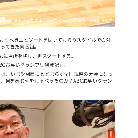
真右）ABCラジオプロデューサー・上ノ薗公秀 ©ABCラジオ
いておくべきエピソードを聞いてもらうスタイルでの対
行ってきた同番組。
astに場所を移し、再スタートする。
BCお笑いグランプリ観戦記」。
プリは、いまや関西にとどまらず全国規模の大会になっ
、何を感じ何をしゃべったのか？ABCお笑いグラン