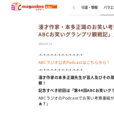
新着
インタビュー
報道・情報
バラエ
漫才作家・本多正識のお笑い考
ABCお笑いグランプリ観戦記
2023.07.12
-+-+-+-+-+-+-+-+-+-+-+-+
ABCラジオ公式Podcastはこちらから！
-+-+-+-+-+-+-+-+-+-+-+-+
漫才作家の本多正識先生が芸人及びその
察！
記念すべき初回は「第44回ABCお笑いグ
ABCラジオのPodcastでお笑い考察番
ぁ？』