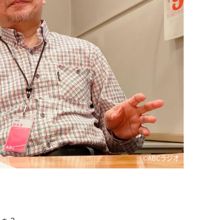
©️ABCラジオ
たぁ？