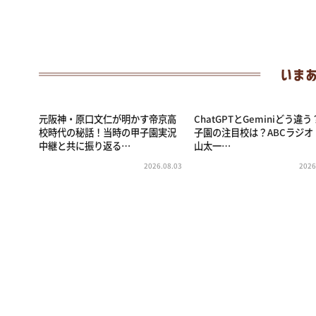
元阪神・原口文仁が明かす帝京高
ChatGPTとGeminiどう違
校時代の秘話！当時の甲子園実況
子園の注目校は？ABCラジオ
中継と共に振り返る…
山太一…
2026.08.03
2026