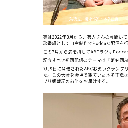
（写真左）漫才作家・本多正識、（写
実は2022年3月から、芸人さんの今聞
談番組として自主制作でPodcast配信を
この7月から満を持してABCラジオPodc
記念すべき初回配信のテーマは「第44回A
7月9日に開催されたABCお笑いグラン
た。この大会を会場で観ていた本多正識は
プリ観戦記の前半をお届けする。