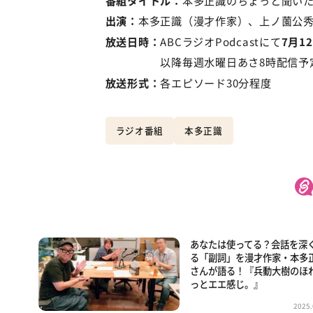
出演：
本多正識（漫才作家）、上ノ薗公秀
放送日時：
ABCラジオPodcastにて
7月1
以降毎週水曜日あさ8時配信予
放送形式：
各エピソード30分程度
ラジオ番組
本多正識
あなたは使ってる？会話を深
る「副詞」を漫才作家・本多
さんが語る！『兵動大樹のほ
っとエエ感じ。』
2025.