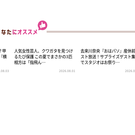
う？甲
人気女性芸人、クワガタを見つけ
去来川奈央『おはパソ』産休
『横
るたび保護 この夏でまさかの3匹
スト放送！サプライズゲスト
相方は「指飛ん…
でスタジオはお祭り…
.08.03
2026.08.01
2026.0