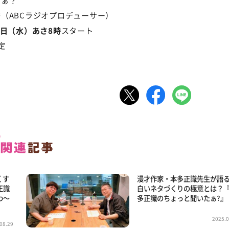
（ABCラジオプロデューサー）
2日（水）あさ8時
スタート
定
くす
漫才作家・本多正識先生が語
正識
白いネタづくりの極意とは？
わ～
多正識のちょっと聞いたぁ?』
2025.0
08.29