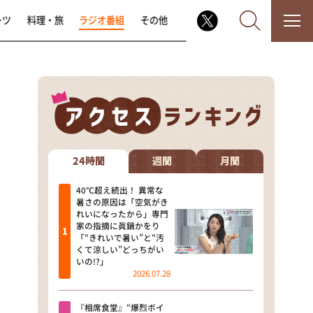
ーツ
料理・旅
ラジオ番組
その他
なるみ・岡村の過ぎるTV
相席食堂
24時間
週間
月間
これ余談なんですけど・・・
40℃超え続出！ 異常な
暑さの原因は「空気がき
れいになったから」専門
～人生密着トークバラエティ！
家の指摘に眞鍋かをり
～ やすとものいたって真剣です
「“きれいで暑い”と“汚
くて涼しい”どっちがい
探偵！ナイトスクープ
いの!?」
2026.07.28
news おかえり
『相席食堂』“爆烈ボイ