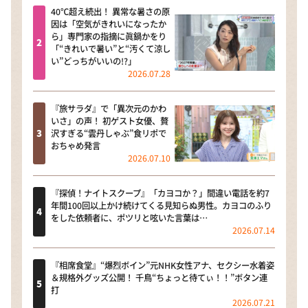
40℃超え続出！ 異常な暑さの原
因は「空気がきれいになったか
ら」専門家の指摘に眞鍋かをり
「“きれいで暑い”と“汚くて涼し
い”どっちがいいの!?」
2026.07.28
『旅サラダ』で「異次元のかわ
いさ」の声！ 初ゲスト女優、贅
沢すぎる“雲丹しゃぶ”食リポで
おちゃめ発言
2026.07.10
『探偵！ナイトスクープ』「カヨコか？」間違い電話を約7
年間100回以上かけ続けてくる見知らぬ男性。カヨコのふり
をした依頼者に、ポツリと呟いた言葉は…
2026.07.14
『相席食堂』“爆烈ボイン”元NHK女性アナ、セクシー水着姿
＆規格外グッズ公開！ 千鳥“ちょっと待てぃ！！”ボタン連
打
2026.07.21