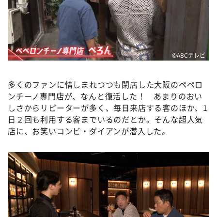
DAIGOも台所 ～きょうの献立 何にする？～
本日はダイアンなり！シーズン２
朝だ！生です旅サラダ
教えて！ニュースライブ 正義のミカタ
©️ABCテレビ
ＬＩＦＥ～夢のカタチ～
多くのファンに惜しまれつつも閉店した大阪のペペロ
新婚さんいらっしゃい！
ンチーノ専門店が、なんと復活した！ あまりのおい
ポツンと一軒家
しさからリピーターが多く、毎日来店する客のほか、1
日２回も利用する客までいるのだとか。そんな超人気
ザキ山小屋本館
店に、お笑いコンビ・ダイアンが潜入した。
ぺこぱのまるスポ
アナ回覧板