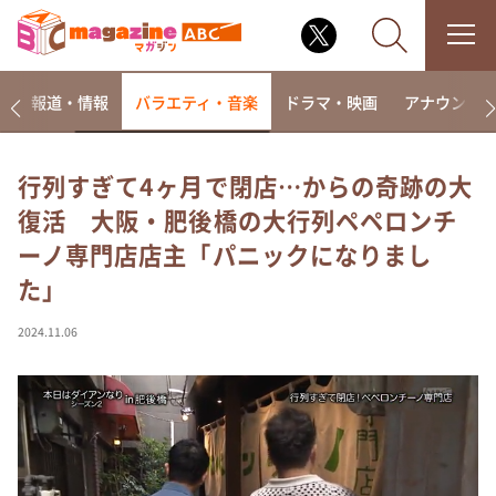
ー
報道・情報
バラエティ・音楽
ドラマ・映画
アナウンサ
行列すぎて4ヶ月で閉店…からの奇跡の大
復活 大阪・肥後橋の大行列ペペロンチ
なるみ・岡村の過ぎるTV
ーノ専門店店主「パニックになりまし
相席食堂
た」
これ余談なんですけど・・・
～人生密着トークバラエティ！～ やすとものいたっ
2024.11.06
て真剣です
探偵！ナイトスクープ
news おかえり
河合＆A.B.C-Z塚田×福井アナ「なんでやねん！？」
（news おかえり）