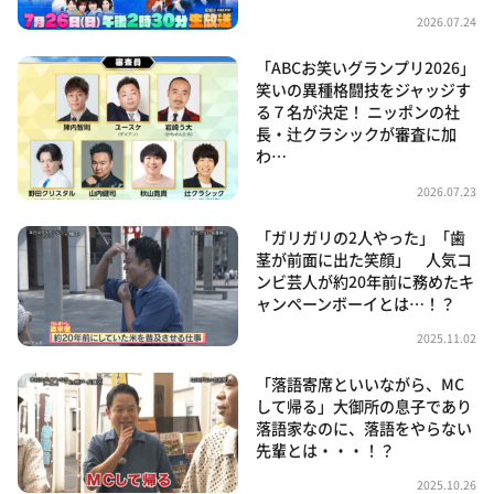
2026.07.24
「ABCお笑いグランプリ2026」
笑いの異種格闘技をジャッジす
る７名が決定！ ニッポンの社
長・辻クラシックが審査に加
わ…
2026.07.23
「ガリガリの2人やった」「歯
茎が前面に出た笑顔」 人気コ
ンビ芸人が約20年前に務めたキ
ャンペーンボーイとは…！？
2025.11.02
「落語寄席といいながら、MC
して帰る」大御所の息子であり
落語家なのに、落語をやらない
先輩とは・・・！？
2025.10.26