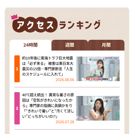
24時間
週間
月間
約10年後に南海トラフ巨大地震
は「必ず来る」 被害は東日本大
震災の15倍…専門家断言「人生
のスケジュールに入れて」
2026.08.06
40℃超え続出！ 異常な暑さの原
因は「空気がきれいになったか
ら」専門家の指摘に眞鍋かをり
「“きれいで暑い”と“汚くて涼し
い”どっちがいいの!?」
2026.07.28