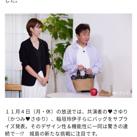
した。
©️ABCテレビ
１１月４日（月・休）の放送では、共演者の♥さゆり
（かつみ♥さゆり）、稲垣玲伊子らにバッグをサプラ
イズ発表。そのデザイン性＆機能性に一同は驚きの連
続で…⁉ 城島の新たな挑戦に注目です。