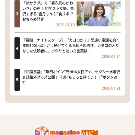
『旅サラダ』で「異次元のかわ
いさ」の声！ 初ゲスト女優、贅
沢すぎる“雲丹しゃぶ”食リポで
おちゃめ発言
2026.07.10
『探偵！ナイトスクープ』「カヨコか？」間違い電話を約7
年間100回以上かけ続けてくる見知らぬ男性。カヨコのふり
をした依頼者に、ポツリと呟いた言葉は…
2026.07.14
『相席食堂』“爆烈ボイン”元NHK女性アナ、セクシー水着姿
＆規格外グッズ公開！ 千鳥“ちょっと待てぃ！！”ボタン連
打
2026.07.21