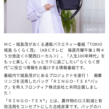
DAIGOも台所 ～きょうの献立 何にする？～
本日はダイアンなり！シーズン２
朝だ！生です旅サラダ
教えて！ニュースライブ 正義のミカタ
©️ABCテレビ
ＬＩＦＥ～夢のカタチ～
ＭＣ・城島茂がおくる通販バラエティー番組「TOKIO
新婚さんいらっしゃい！
城島 らくらく茂」（ABＣテレビ 毎週月曜午後１時４
ポツンと一軒家
５分放送＜※関西ローカル＞）。「人生100年時代」を
ザキ山小屋本館
もっと楽しく、もっとラクに過ごしたい“らくらく世
代”に役立つ情報をお届けする情報番組です。
ぺこぱのまるスポ
番組内で城島茂がとあるプロジェクトを遂行！ 廃棄
アナ回覧板
リンゴを活用したバッグ「ＲＩＮＧＯ−ＴＥＸ®バッ
グ」を帝人フロンティア株式会社と共同企画しまし
た！
「ＲＩＮＧＯ−ＴＥＸ®」とは、農作物のロス削減と有
効活用をコンセプトにした合成皮革です。バッグのハ