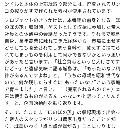
ンドルと本体の上部縁取り部分には、廃棄されるリン
ゴの搾りかすで作られた素材が使用されています。
プロジェクトのきっかけは、本番組の前身となる「ほ
のぼの茂」収録時、ゲストとして収録に参加した帝人
社員との休憩中の会話だったそうです。それまで城島
自身、長年農業に触れてきた経験から、市場に出せず
どうしても廃棄されてしまう食料や、使えずに捨てら
れてしまうものを利用して何かできないかという思い
があったと言います。「社会貢献というと大げさです
けど…」と遠慮気味に語る城島は、「もったいない精
神があるんですよね」と。「うちの母親も昭和世代な
ので、何か残したらすぐに“もったいない”という家庭
で育ちました」と言い、「（廃棄されるものでも）本
来は使えるものがあるんじゃないかと思っていたんで
す」と、企画始動前を振り返ります。
そこで、たまたま「ほのぼの茂」の収録現場で出会っ
た帝人のスタッフがリンゴ農家出身だったことを知
り、城島いわく「点と点が繋がる」ことになりまし