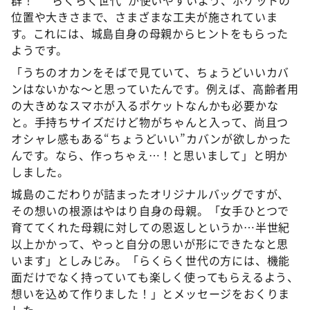
群！ “らくらく世代”が使いやすいよう、ポケットの
位置や大きさまで、さまざまな工夫が施されていま
す。これには、城島自身の母親からヒントをもらった
ようです。
「うちのオカンをそばで見ていて、ちょうどいいカバ
ンはないかな～と思っていたんです。例えば、高齢者用
の大きめなスマホが入るポケットなんかも必要かな
と。手持ちサイズだけど物がちゃんと入って、尚且つ
オシャレ感もある“ちょうどいい”カバンが欲しかった
んです。なら、作っちゃえ…！と思いまして」と明か
しました。
城島のこだわりが詰まったオリジナルバッグですが、
その想いの根源はやはり自身の母親。「女手ひとつで
育ててくれた母親に対しての恩返しというか…半世紀
以上かかって、やっと自分の思いが形にできたなと思
います」としみじみ。「らくらく世代の方には、機能
面だけでなく持っていても楽しく使ってもらえるよう、
想いを込めて作りました！」とメッセージをおくりま