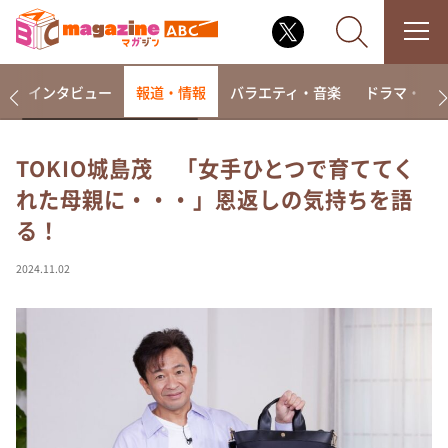
着
インタビュー
報道・情報
バラエティ・音楽
ドラマ・映
TOKIO城島茂 「女手ひとつで育ててく
れた母親に・・・」恩返しの気持ちを語
なるみ・岡村の過ぎるTV
る！
相席食堂
これ余談なんですけど・・・
2024.11.02
～人生密着トークバラエティ！～ やすとものいたっ
て真剣です
探偵！ナイトスクープ
news おかえり
河合＆A.B.C-Z塚田×福井アナ「なんでやねん！？」
（news おかえり）