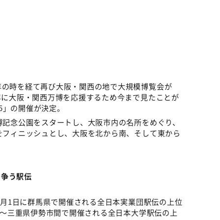
年の時を経て再び大阪・関西の地で大規模博覧会が
き年に大阪・関西万博を応援するため今まで見たことが
2025」の開催が決定。
万博記念公園をスタートし、大阪市内の名所をめぐり、
洲をフィニッシュとし、大阪を北から南、そして東から
。
て争う駅伝
年1月1日に群馬県で開催される全日本実業団駅伝の上位
屋市～三重県伊勢市間で開催される全日本大学駅伝の上