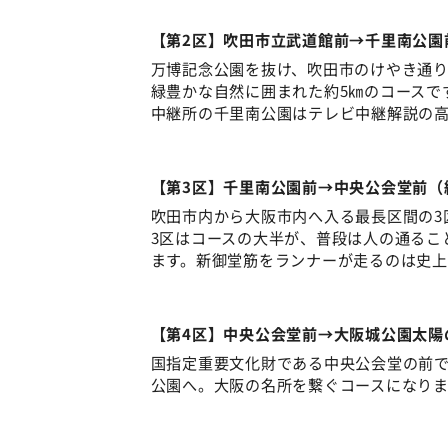
【第2区】吹田市立武道館前→千里南公園
万博記念公園を抜け、吹田市のけやき通
緑豊かな自然に囲まれた約5㎞のコースで
中継所の千里南公園はテレビ中継解説の
【第3区】千里南公園前→中央公会堂前（
吹田市内から大阪市内へ入る最長区間の3
3区はコースの大半が、普段は人の通るこ
ます。新御堂筋をランナーが走るのは史上
【第4区】中央公会堂前→大阪城公園太陽
国指定重要文化財である中央公会堂の前
公園へ。大阪の名所を繋ぐコースになりま