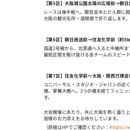
【第5区】大阪城公園太陽の広場前→朝日放
レースは後半戦へ。銀杏並木とビル群に
大阪の観光名所・道頓堀で折り返します。
【第6区】朝日放送前→住友化学前（約5
国道2号線から、北港通へ入ると中継所ま
最短区間を駆け抜ける各チームのスピー
【第7区】住友化学前～大阪・関西万博会
ユニバーサル・スタジオ・ジャパンの近
橋、夢舞大橋へ。2つの橋を経てフィニッ
す。
大会開催にあたり、共に大阪を熱く盛り上
皆様のお力添えをお待ちしています。
（詳細はHPでご確認ください：
https://