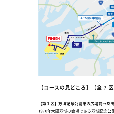
【コースの見どころ】（全 7 区間
【第１区】万博記念公園東の広場前→吹田市
1970年大阪万博の会場である万博記念公