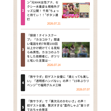
河合＆A.B.C-Z塚田×福井アナ
ン”元NHK女性アナ、セ
クシー水着姿＆規格外グ
「なんでやねん！？」（news お
ッズ公開！ 千鳥“ちょっ
かえり）
と待てぃ！！”ボタン連
打
DAIGOも台所 ～きょうの献立 何
2026.07.21
にする？～
『探偵！ナイトスクー
本日はダイアンなり！シーズン２
プ』「カヨコか？」間違
い電話を約7年間100回
朝だ！生です旅サラダ
以上かけ続けてくる見知
らぬ男性。カヨコのふり
をした依頼者に、ポツリ
教えて！ニュースライブ 正義の
と呟いた言葉は…
ミカタ
2026.07.14
ＬＩＦＥ～夢のカタチ～
『旅サラダ』初ゲスト女優に「歳とっても美し
い」「透明感ハンパない」の声！ “15年ぶりリ
新婚さんいらっしゃい！
ベンジ”で福岡グルメ三昧
2026.07.07
ポツンと一軒家
『旅サラダ』で「異次元のかわいさ」の声！
ザキ山小屋本館
初ゲスト女優、贅沢すぎる“雲丹しゃぶ”食リポ
でおちゃめ発言