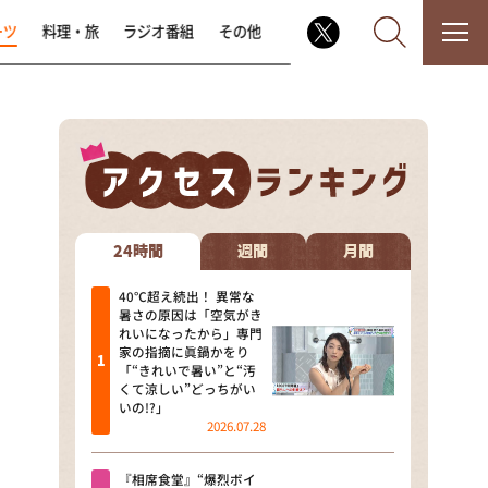
ーツ
料理・旅
ラジオ番組
その他
なるみ・岡村の過ぎるTV
相席食堂
24時間
週間
月間
これ余談なんですけど・・・
40℃超え続出！ 異常な
暑さの原因は「空気がき
れいになったから」専門
～人生密着トークバラエティ！
家の指摘に眞鍋かをり
～ やすとものいたって真剣です
「“きれいで暑い”と“汚
くて涼しい”どっちがい
探偵！ナイトスクープ
いの!?」
2026.07.28
news おかえり
『相席食堂』“爆烈ボイ