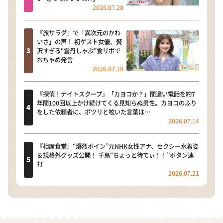
2026.07.28
『旅サラダ』で「異次元のかわ
いさ」の声！ 初ゲスト女優、贅
沢すぎる“雲丹しゃぶ”食リポで
おちゃめ発言
2026.07.10
『探偵！ナイトスクープ』「カヨコか？」間違い電話を約7
年間100回以上かけ続けてくる見知らぬ男性。カヨコのふり
をした依頼者に、ポツリと呟いた言葉は…
2026.07.14
『相席食堂』“爆烈ボイン”元NHK女性アナ、セクシー水着姿
＆規格外グッズ公開！ 千鳥“ちょっと待てぃ！！”ボタン連
打
2026.07.21