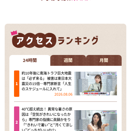
24時間
週間
月間
約10年後に南海トラフ巨大地震
は「必ず来る」 被害は東日本大
震災の15倍…専門家断言「人生
のスケジュールに入れて」
2026.08.06
40℃超え続出！ 異常な暑さの原
因は「空気がきれいになったか
ら」専門家の指摘に眞鍋かをり
「“きれいで暑い”と“汚くて涼し
い”どっちがいいの!?」