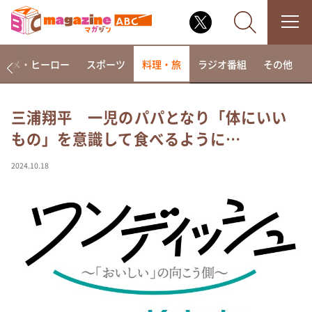
アニメ・ヒーロー
スポーツ
料理・旅
ラジオ番組
その他
三浦翔平 一児のパパとなり「体にいい
もの」を意識して食べるように…
なるみ・岡村の過ぎるTV
相席食堂
2024.10.18
これ余談なんですけど・・・
～人生密着トークバラエティ！～ やすとものいたっ
て真剣です
探偵！ナイトスクープ
news おかえり
河合＆A.B.C-Z塚田×福井アナ「なんでやねん！？」
（news おかえり）