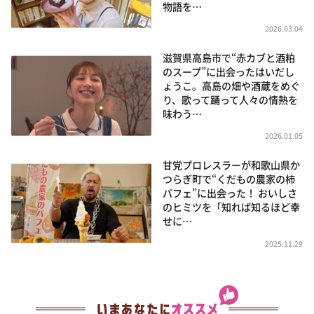
物語を…
2026.03.04
滋賀県高島市で“赤カブと酒粕
のスープ”に出会ったはいだし
ょうこ。高島の畑や酒蔵をめぐ
り、歌って踊って人々の情熱を
味わう…
2026.01.05
甘党プロレスラーが和歌山県か
つらぎ町で“くだもの農家の柿
パフェ”に出会った！ おいしさ
のヒミツを「知れば知るほど幸
せに…
2025.11.29