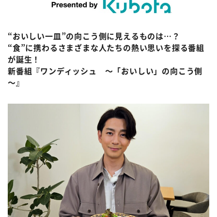
DAIGOも台所 ～きょうの献立 何にする？～
©ABCテレビ
本日はダイアンなり！シーズン２
“おいしい一皿”の向こう側に見えるものは…？
朝だ！生です旅サラダ
“食”に携わるさまざまな人たちの熱い思いを探る番組
教えて！ニュースライブ 正義のミカタ
が誕生！
新番組『ワンディッシュ ～「おいしい」の向こう側
ＬＩＦＥ～夢のカタチ～
～』
新婚さんいらっしゃい！
ポツンと一軒家
ザキ山小屋本館
ぺこぱのまるスポ
アナ回覧板