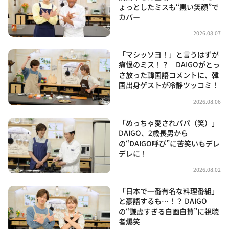
ょっとしたミスも“黒い笑顔”で
カバー
2026.08.07
「マシッソヨ！」と言うはずが
痛恨のミス！？ DAIGOがとっ
さ放った韓国語コメントに、韓
国出身ゲストが冷静ツッコミ！
2026.08.06
「めっちゃ愛されパパ（笑）」
DAIGO、2歳長男から
の“DAIGO呼び”に苦笑いもデレ
デレに！
2026.08.02
「日本で一番有名な料理番組」
と豪語するも…！？ DAIGO
の“謙虚すぎる自画自賛”に視聴
者爆笑