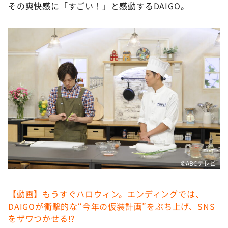
その爽快感に「すごい！」と感動するDAIGO。
©️ABCテレビ
【動画】もうすぐハロウィン。エンディングでは、
DAIGOが衝撃的な“今年の仮装計画”をぶち上げ、SNS
をザワつかせる!?