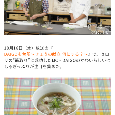
DAIGOも台所 ～きょうの献立 何にする？～
本日はダイアンなり！シーズン２
朝だ！生です旅サラダ
教えて！ニュースライブ 正義のミカタ
©️ABCテレビ
ＬＩＦＥ～夢のカタチ～
新婚さんいらっしゃい！
10月16日（水）放送の『
DAIGOも台所～きょうの献立 何にする？～
』で、セロ
ポツンと一軒家
リの“筋取り”に成功したMC・DAIGOのかわいらしいは
ザキ山小屋本館
しゃぎっぷりが注目を集めた。
ぺこぱのまるスポ
アナ回覧板