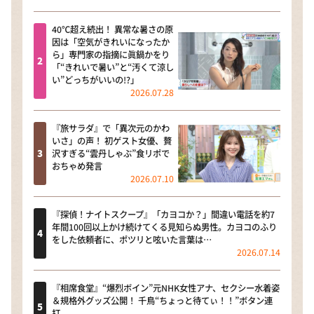
40℃超え続出！ 異常な暑さの原
因は「空気がきれいになったか
ら」専門家の指摘に眞鍋かをり
「“きれいで暑い”と“汚くて涼し
い”どっちがいいの!?」
2026.07.28
『旅サラダ』で「異次元のかわ
いさ」の声！ 初ゲスト女優、贅
沢すぎる“雲丹しゃぶ”食リポで
おちゃめ発言
2026.07.10
『探偵！ナイトスクープ』「カヨコか？」間違い電話を約7
年間100回以上かけ続けてくる見知らぬ男性。カヨコのふり
をした依頼者に、ポツリと呟いた言葉は…
2026.07.14
『相席食堂』“爆烈ボイン”元NHK女性アナ、セクシー水着姿
＆規格外グッズ公開！ 千鳥“ちょっと待てぃ！！”ボタン連
打