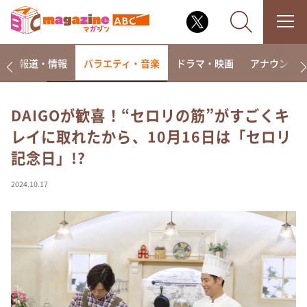
ー
報道・情報
バラエティ・音楽
ドラマ・映画
アナウンサ
DAIGOが歓喜！“セロリの筋”がすごくキ
レイに取れたから、10月16日は「セロリ
なるみ・岡村の過ぎるTV
記念日」!?
相席食堂
これ余談なんですけど・・・
2024.10.17
～人生密着トークバラエティ！～ やすとものいたっ
て真剣です
探偵！ナイトスクープ
news おかえり
河合＆A.B.C-Z塚田×福井アナ「なんでやねん！？」
（news おかえり）