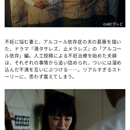
DAIGOも台所 ～きょうの献立 何にする？～
本日はダイアンなり！シーズン２
朝だ！生です旅サラダ
©️ABCテレビ
教えて！ニュースライブ 正義のミカタ
不妊に悩む妻と、アルコール依存症の夫の葛藤を描い
ＬＩＦＥ～夢のカタチ～
た、ドラマ『満タサレズ、止メラレズ』の「アルコー
新婚さんいらっしゃい！
ル依存」編。人工授精による不妊治療を始めた夫婦
は、それぞれの事情から追い詰められ、ついには溜め
ポツンと一軒家
込んだ不満を互いにぶつける……。リアルすぎるスト
ザキ山小屋本館
ーリーに、思わず震えてしまう。
ぺこぱのまるスポ
アナ回覧板