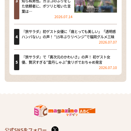
知らぬ男性。カヨコのふりをし
た依頼者に、ポツリと呟いた言
葉は…
2026.07.14
『旅サラダ』初ゲスト女優に「歳とっても美しい」「透明感
ハンパない」の声！ “15年ぶりリベンジ”で福岡グルメ三昧
2026.07.07
『旅サラダ』で「異次元のかわいさ」の声！ 初ゲスト女
優、贅沢すぎる“雲丹しゃぶ”食リポでおちゃめ発言
2026.07.10
公式SNSをフォロー