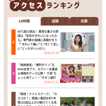
24時間
週間
月間
40℃超え続出！ 異常な暑さの原
因は「空気がきれいになったか
ら」専門家の指摘に眞鍋かをり
「“きれいで暑い”と“汚くて涼し
い”どっちがいいの!?」
2026.07.28
『相席食堂』“爆烈ボイン”元
NHK女性アナ、セクシー水着姿
＆規格外グッズ公開！ 千鳥“ち
ょっと待てぃ！！”ボタン連打
2026.07.21
『探偵！ナイトスクープ』「カ
ヨコか？」間違い電話を約7年
間100回以上かけ続けてくる見