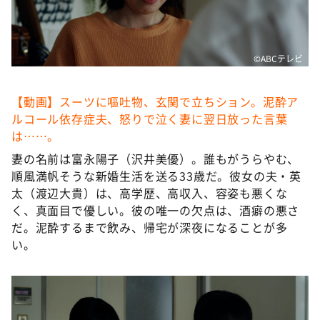
©️ABCテレビ
【動画】スーツに嘔吐物、玄関で立ちション。泥酔ア
ルコール依存症夫、怒りで泣く妻に翌日放った言葉
は……。
妻の名前は富永陽子（沢井美優）。誰もがうらやむ、
順風満帆そうな新婚生活を送る33歳だ。彼女の夫・英
太（渡辺大貴）は、高学歴、高収入、容姿も悪くな
く、真面目で優しい。彼の唯一の欠点は、酒癖の悪さ
だ。泥酔するまで飲み、帰宅が深夜になることが多
い。