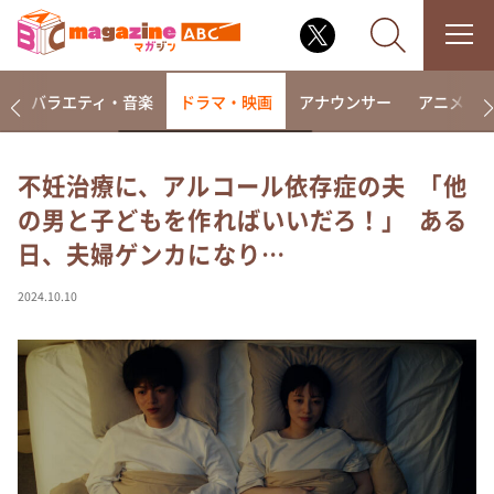
報
バラエティ・音楽
ドラマ・映画
アナウンサー
アニメ・
不妊治療に、アルコール依存症の夫 ｢他
の男と子どもを作ればいいだろ！｣ ある
なるみ・岡村の過ぎるTV
日、夫婦ゲンカになり…
相席食堂
これ余談なんですけど・・・
2024.10.10
～人生密着トークバラエティ！～ やすとものいたっ
て真剣です
探偵！ナイトスクープ
news おかえり
河合＆A.B.C-Z塚田×福井アナ「なんでやねん！？」
（news おかえり）