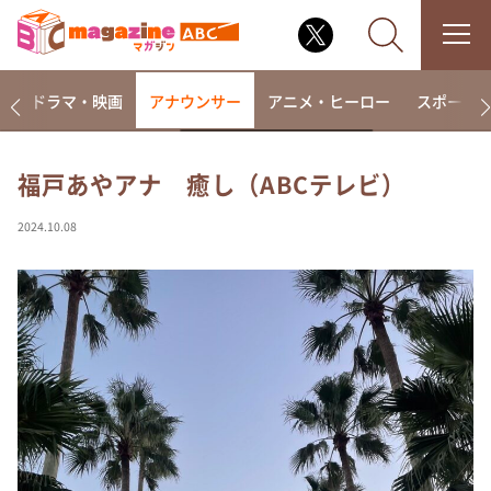
楽
ドラマ・映画
アナウンサー
アニメ・ヒーロー
スポーツ
福戸あやアナ 癒し（ABCテレビ）
なるみ・岡村の過ぎるTV
2024.10.08
相席食堂
これ余談なんですけど・・・
～人生密着トークバラエティ！～ やすとものいたっ
て真剣です
探偵！ナイトスクープ
news おかえり
河合＆A.B.C-Z塚田×福井アナ「なんでやねん！？」
（news おかえり）