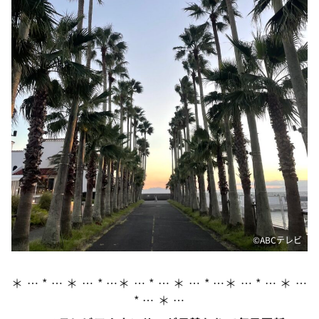
DAIGOも台所 ～きょうの献立 何にする？～
本日はダイアンなり！シーズン２
朝だ！生です旅サラダ
教えて！ニュースライブ 正義のミカタ
ＬＩＦＥ～夢のカタチ～
新婚さんいらっしゃい！
ポツンと一軒家
ザキ山小屋本館
ぺこぱのまるスポ
アナ回覧板
©️ABCテレビ
＊ … * … ＊ … * …＊ … * … ＊ … * …＊ … * … ＊ …
* … ＊ …