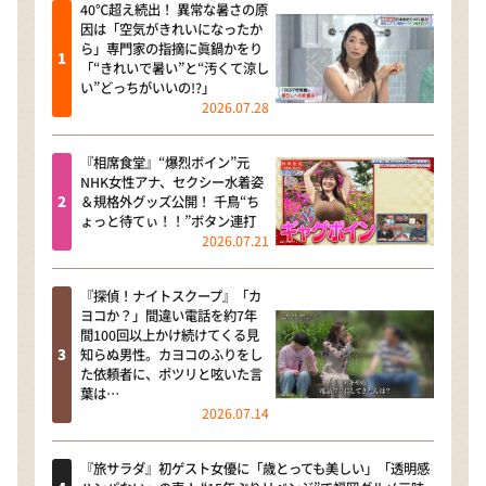
40℃超え続出！ 異常な暑さの原
因は「空気がきれいになったか
ら」専門家の指摘に眞鍋かをり
「“きれいで暑い”と“汚くて涼し
い”どっちがいいの!?」
2026.07.28
『相席食堂』“爆烈ボイン”元
NHK女性アナ、セクシー水着姿
＆規格外グッズ公開！ 千鳥“ち
ょっと待てぃ！！”ボタン連打
2026.07.21
『探偵！ナイトスクープ』「カ
ヨコか？」間違い電話を約7年
間100回以上かけ続けてくる見
知らぬ男性。カヨコのふりをし
た依頼者に、ポツリと呟いた言
葉は…
2026.07.14
『旅サラダ』初ゲスト女優に「歳とっても美しい」「透明感