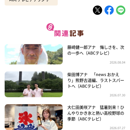
藤崎健一郎アナ 悔しさを、次
の一歩へ（ABCテレビ）
2026.08.04
柴田博アナ 「news おかえ
り」熊野古道編、ラストスパー
トへ（ABCテレビ）
2026.07.30
大仁田美咲アナ 猛暑到来！ひ
んやりかき氷と熱い高校野球の
季節（ABCテレビ）
2026.07.27