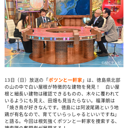
DAIGOも台所 ～きょうの献立 何にする？～
本日はダイアンなり！シーズン２
朝だ！生です旅サラダ
教えて！ニュースライブ 正義のミカタ
ＬＩＦＥ～夢のカタチ～
新婚さんいらっしゃい！
ポツンと一軒家
©️ABCテレビ
ザキ山小屋本館
13日（日）放送の「
ポツンと一軒家
」は、徳島県北部
ぺこぱのまるスポ
の山の中で白い屋根が特徴的な建物を発見！ 白い屋
アナ回覧板
根と細長い建物は確認できるものの、木々に覆われて
いるようにも見え、田畑も見当たらない。福澤朗は
「焼き鳥が好きなんです。徳島には阿波尾鶏という地
鶏が有名なので、育てていらっしゃるといいですね」
と語る。今回は根気強くポツンと一軒家を捜索する、
捜索隊の奮闘劇が展開する！