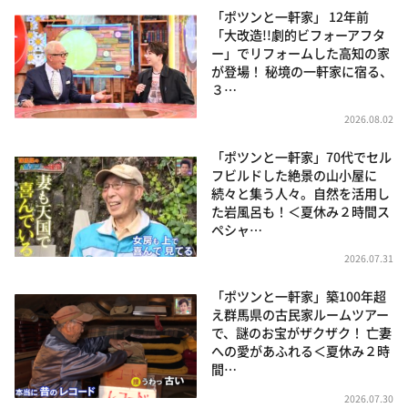
「ポツンと一軒家」 12年前
「大改造!!劇的ビフォーアフタ
ー」でリフォームした高知の家
が登場！ 秘境の一軒家に宿る、
３…
2026.08.02
「ポツンと一軒家」70代でセル
フビルドした絶景の山小屋に
続々と集う人々。自然を活用し
た岩風呂も！＜夏休み２時間ス
ペシャ…
2026.07.31
「ポツンと一軒家」築100年超
え群馬県の古民家ルームツアー
で、謎のお宝がザクザク！ 亡妻
への愛があふれる＜夏休み２時
間…
2026.07.30