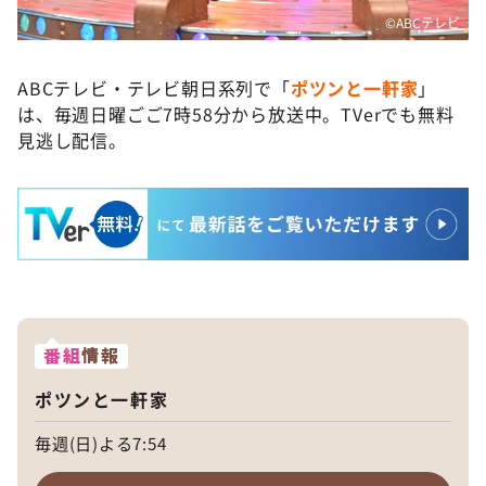
©️ABCテレビ
ABCテレビ・テレビ朝日系列で「
ポツンと一軒家
」
は、毎週日曜ごご7時58分から放送中。TVerでも無料
見逃し配信。
番組
情報
ポツンと一軒家
毎週(日)よる7:54