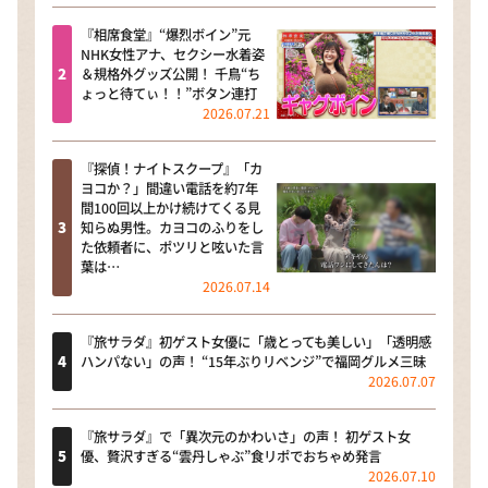
『相席食堂』“爆烈ボイン”元
NHK女性アナ、セクシー水着姿
＆規格外グッズ公開！ 千鳥“ち
ょっと待てぃ！！”ボタン連打
2026.07.21
『探偵！ナイトスクープ』「カ
ヨコか？」間違い電話を約7年
間100回以上かけ続けてくる見
知らぬ男性。カヨコのふりをし
た依頼者に、ポツリと呟いた言
葉は…
2026.07.14
『旅サラダ』初ゲスト女優に「歳とっても美しい」「透明感
ハンパない」の声！ “15年ぶりリベンジ”で福岡グルメ三昧
2026.07.07
『旅サラダ』で「異次元のかわいさ」の声！ 初ゲスト女
優、贅沢すぎる“雲丹しゃぶ”食リポでおちゃめ発言
2026.07.10