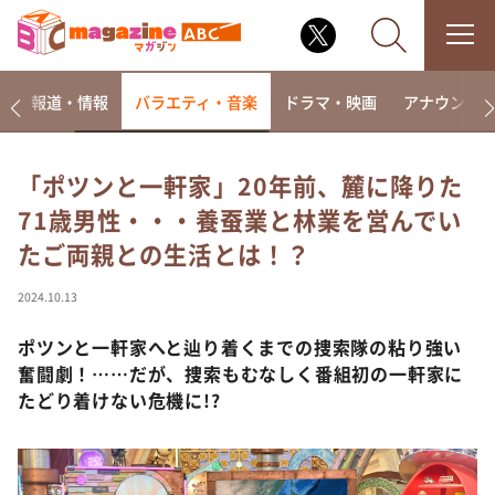
ー
報道・情報
バラエティ・音楽
ドラマ・映画
アナウンサ
「ポツンと一軒家」20年前、麓に降りた
71歳男性・・・養蚕業と林業を営んでい
なるみ・岡村の過ぎるTV
たご両親との生活とは！？
相席食堂
これ余談なんですけど・・・
2024.10.13
～人生密着トークバラエティ！～ やすとものいたっ
て真剣です
ポツンと一軒家へと辿り着くまでの捜索隊の粘り強い
奮闘劇！……だが、捜索もむなしく番組初の一軒家に
探偵！ナイトスクープ
たどり着けない危機に!?
news おかえり
河合＆A.B.C-Z塚田×福井アナ「なんでやねん！？」
（news おかえり）