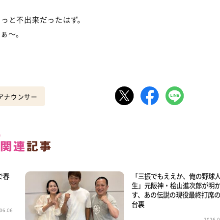
もっと不出来だったはず。
なぁ〜。
ビアナウンサー
で春
「三振でもええか、俺の野球
生」元阪神・桧山進次郎が明
す、あの伝説の現役最終打席
台裏
06.06
2026.0