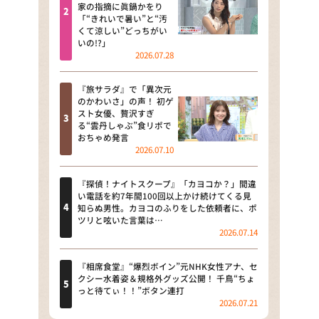
河合＆A.B.C-Z塚田×福井アナ
家の指摘に眞鍋かをり
「“きれいで暑い”と“汚
「なんでやねん！？」（news お
くて涼しい”どっちがい
かえり）
いの!?」
2026.07.28
DAIGOも台所 ～きょうの献立 何
にする？～
『旅サラダ』で「異次元
のかわいさ」の声！ 初ゲ
本日はダイアンなり！シーズン２
スト女優、贅沢すぎ
る“雲丹しゃぶ”食リポで
朝だ！生です旅サラダ
おちゃめ発言
2026.07.10
教えて！ニュースライブ 正義の
ミカタ
『探偵！ナイトスクープ』「カヨコか？」間違
い電話を約7年間100回以上かけ続けてくる見
ＬＩＦＥ～夢のカタチ～
知らぬ男性。カヨコのふりをした依頼者に、ポ
ツリと呟いた言葉は…
2026.07.14
新婚さんいらっしゃい！
ポツンと一軒家
『相席食堂』“爆烈ボイン”元NHK女性アナ、セ
クシー水着姿＆規格外グッズ公開！ 千鳥“ちょ
っと待てぃ！！”ボタン連打
ザキ山小屋本館
2026.07.21