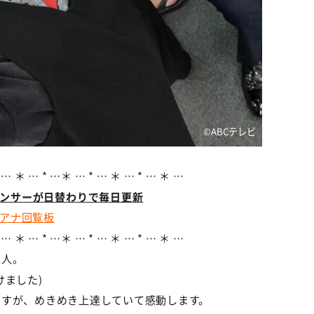
©ABCテレビ
 … ＊ … * …＊ … * … ＊ … * … ＊ …
ウンサーが日替わりで毎日更新
アナ回覧板
 … ＊ … * …＊ … * … ＊ … * … ＊ …
二人。
けました)
ですが、めきめき上達していて感動します。