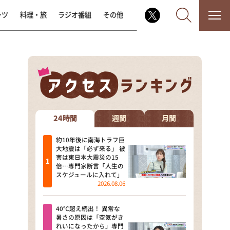
ーツ
料理・旅
ラジオ番組
その他
なるみ・岡村の過ぎるTV
相席食堂
24時間
週間
月間
これ余談なんですけど・・・
約10年後に南海トラフ巨
大地震は「必ず来る」 被
害は東日本大震災の15
～人生密着トークバラエティ！
倍…専門家断言「人生の
～ やすとものいたって真剣です
スケジュールに入れて」
2026.08.06
探偵！ナイトスクープ
40℃超え続出！ 異常な
news おかえり
暑さの原因は「空気がき
れいになったから」専門