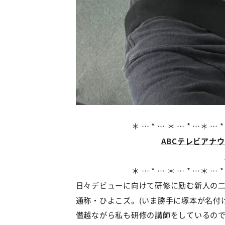
＊ … * … ＊ … * …＊ … *
ABCテレビアナ
＊ … * … ＊ … * …＊ … *
日々デビューに向けて研修に励む新人の
通称・ひよこズ。(いま勝手に塚本が名付
僭越ながら私も研修の講師をしているの