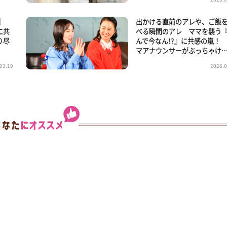
】
出かける直前のアレや、ご飯
に共
べる瞬間のアレ ママを襲う
り尽
んで今なん!?』に共感の嵐！
マアナウンサーがぶっちゃけ
03.19
2026.0