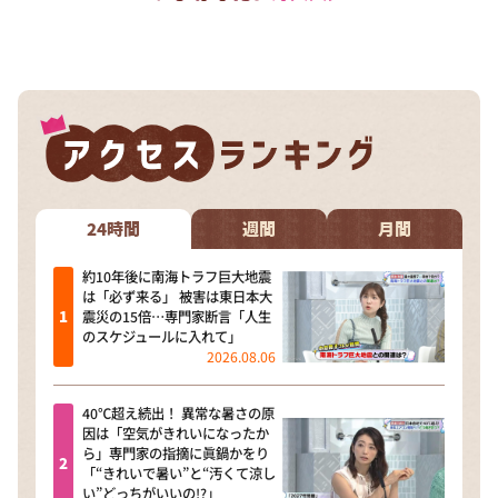
24時間
週間
月間
約10年後に南海トラフ巨大地震
は「必ず来る」 被害は東日本大
震災の15倍…専門家断言「人生
のスケジュールに入れて」
2026.08.06
40℃超え続出！ 異常な暑さの原
因は「空気がきれいになったか
ら」専門家の指摘に眞鍋かをり
「“きれいで暑い”と“汚くて涼し
い”どっちがいいの!?」