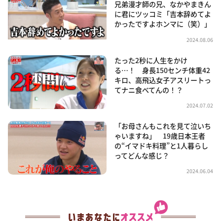
兄弟漫才師の兄、なかやまきん
に君にツッコミ「吉本辞めてよ
かったですよホンマに（笑）」
2024.08.06
たった2秒に人生をかけ
る…！ 身長150センチ体重42
キロ、高飛込女子アスリートっ
てナニ食べてんの！？
2024.07.02
「お母さんもこれを見て泣いち
ゃいますね」 19歳日本王者
の“イマドキ料理”と1人暮らし
ってどんな感じ？
2024.06.04