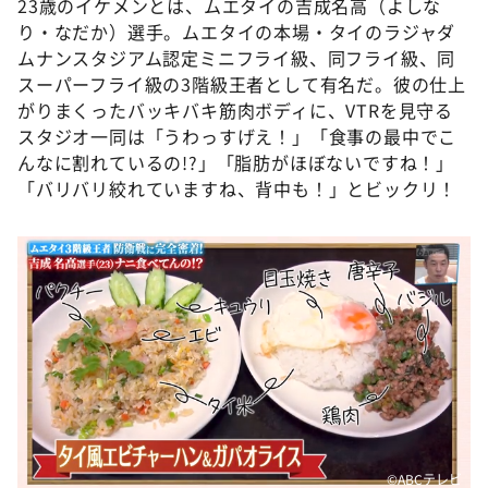
23歳のイケメンとは、ムエタイの吉成名高（よしな
り・なだか）選手。ムエタイの本場・タイのラジャダ
ムナンスタジアム認定ミニフライ級、同フライ級、同
スーパーフライ級の3階級王者として有名だ。彼の仕上
がりまくったバッキバキ筋肉ボディに、VTRを見守る
スタジオ一同は「うわっすげえ！」「食事の最中でこ
んなに割れているの!?」「脂肪がほぼないですね！」
「バリバリ絞れていますね、背中も！」とビックリ！
©ABCテレビ