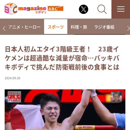
ー
アニメ・ヒーロー
スポーツ
料理・旅
ラジオ番組
その
日本人初ムエタイ3階級王者！ 23歳イ
ケメンは超過酷な減量が宿命…バッキバ
なるみ・岡村の過ぎるTV
キボディで挑んだ防衛戦前後の食事とは
相席食堂
これ余談なんですけど・・・
2024.09.30
～人生密着トークバラエティ！～ やすとものいたっ
て真剣です
探偵！ナイトスクープ
news おかえり
河合＆A.B.C-Z塚田×福井アナ「なんでやねん！？」
（news おかえり）