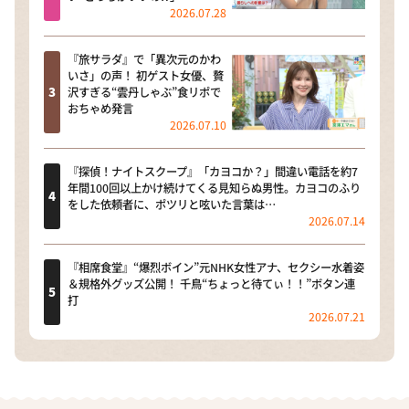
2026.07.28
『旅サラダ』で「異次元のかわ
いさ」の声！ 初ゲスト女優、贅
沢すぎる“雲丹しゃぶ”食リポで
おちゃめ発言
2026.07.10
『探偵！ナイトスクープ』「カヨコか？」間違い電話を約7
年間100回以上かけ続けてくる見知らぬ男性。カヨコのふり
をした依頼者に、ポツリと呟いた言葉は…
2026.07.14
『相席食堂』“爆烈ボイン”元NHK女性アナ、セクシー水着姿
＆規格外グッズ公開！ 千鳥“ちょっと待てぃ！！”ボタン連
打
2026.07.21