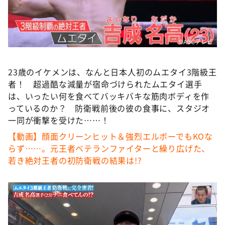
DAIGOも台所 ～きょうの献立 何にする？～
本日はダイアンなり！シーズン２
朝だ！生です旅サラダ
©ABCテレビ
教えて！ニュースライブ 正義のミカタ
23歳のイケメンは、なんと日本人初のムエタイ3階級王
ＬＩＦＥ～夢のカタチ～
者！ 超過酷な減量が宿命づけられたムエタイ選手
新婚さんいらっしゃい！
は、いったい何を食べてバッキバキな筋肉ボディを作
っているのか？ 防衛戦前後の彼の食事に、スタジオ
ポツンと一軒家
一同が衝撃を受けた……！
ザキ山小屋本館
【動画】顔面クリーンヒット＆強烈エルボーでもKOな
ぺこぱのまるスポ
らず……。元王者ベテランファイターと繰り広げた、
若き絶対王者の初防衛戦の結果は!?
アナ回覧板