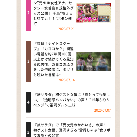
河合＆A.B.C-Z塚田×福井アナ
ン”元NHK女性アナ、セ
クシー水着姿＆規格外グ
「なんでやねん！？」（news お
ッズ公開！ 千鳥“ちょっ
かえり）
と待てぃ！！”ボタン連
打
DAIGOも台所 ～きょうの献立 何
2026.07.21
にする？～
『探偵！ナイトスクー
本日はダイアンなり！シーズン２
プ』「カヨコか？」間違
い電話を約7年間100回
朝だ！生です旅サラダ
以上かけ続けてくる見知
らぬ男性。カヨコのふり
をした依頼者に、ポツリ
教えて！ニュースライブ 正義の
と呟いた言葉は…
ミカタ
2026.07.14
ＬＩＦＥ～夢のカタチ～
『旅サラダ』初ゲスト女優に「歳とっても美し
い」「透明感ハンパない」の声！ “15年ぶりリ
新婚さんいらっしゃい！
ベンジ”で福岡グルメ三昧
2026.07.07
ポツンと一軒家
『旅サラダ』で「異次元のかわいさ」の声！
ザキ山小屋本館
初ゲスト女優、贅沢すぎる“雲丹しゃぶ”食リポ
でおちゃめ発言