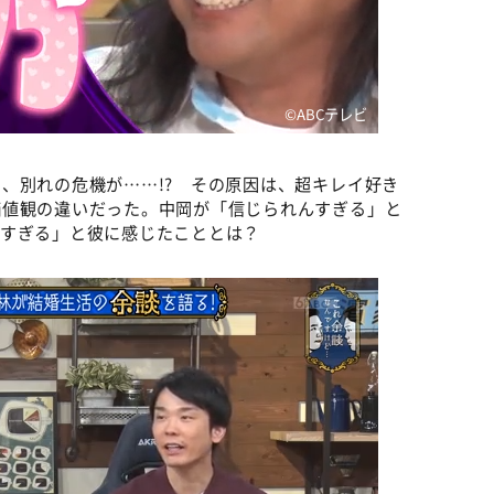
©️ABCテレビ
、別れの危機が……!? その原因は、超キレイ好き
価値観の違いだった。中岡が「信じられんすぎる」と
痛すぎる」と彼に感じたこととは？