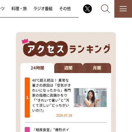
ーツ
料理・旅
ラジオ番組
その他
なるみ・岡村の過ぎるTV
相席食堂
24時間
週間
月間
これ余談なんですけど・・・
40℃超え続出！ 異常な
暑さの原因は「空気がき
れいになったから」専門
～人生密着トークバラエティ！
家の指摘に眞鍋かをり
～ やすとものいたって真剣です
「“きれいで暑い”と“汚
くて涼しい”どっちがい
探偵！ナイトスクープ
いの!?」
2026.07.28
news おかえり
『相席食堂』“爆烈ボイ