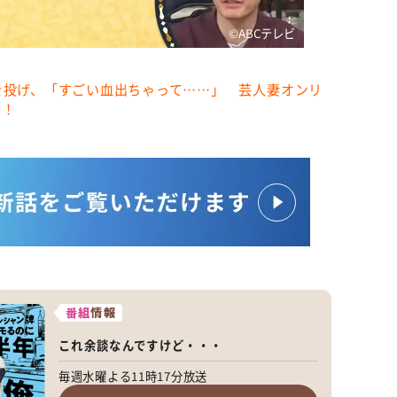
©️ABCテレビ
を投げ、「すごい血出ちゃって……」 芸人妻オンリ
た！
番組
情報
これ余談なんですけど・・・
毎週水曜よる11時17分放送