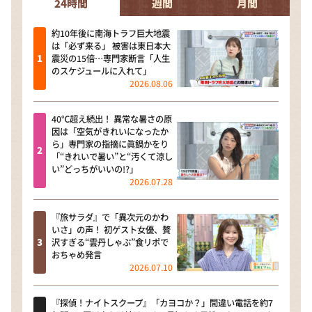
24時間
週間
月間
約10年後に南海トラフ巨大地震
は「必ず来る」 被害は東日本大
震災の15倍…専門家断言「人生
のスケジュールに入れて」
2026.08.06
40℃超え続出！ 異常な暑さの原
因は「空気がきれいになったか
ら」専門家の指摘に眞鍋かをり
「“きれいで暑い”と“汚くて涼し
い”どっちがいいの!?」
2026.07.28
『旅サラダ』で「異次元のかわ
いさ」の声！ 初ゲスト女優、贅
沢すぎる“雲丹しゃぶ”食リポで
おちゃめ発言
2026.07.10
『探偵！ナイトスクープ』「カヨコか？」間違い電話を約7