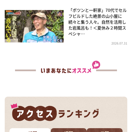
「ポツンと一軒家」70代でセル
フビルドした絶景の山小屋に
続々と集う人々。自然を活用し
た岩風呂も！＜夏休み２時間ス
ペシャ…
2026.07.31