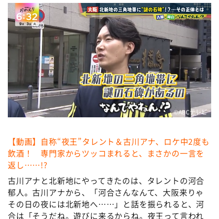
DAIGOも台所 ～きょうの献立 何にする？～
本日はダイアンなり！シーズン２
朝だ！生です旅サラダ
教えて！ニュースライブ 正義のミカタ
ＬＩＦＥ～夢のカタチ～
新婚さんいらっしゃい！
ポツンと一軒家
©️ABCテレビ
ザキ山小屋本館
ぺこぱのまるスポ
【動画】自称“夜王”タレント＆古川アナ、ロケ中2度も
飲酒！ 専門家からツッコまれると、まさかの一言を
アナ回覧板
返し……!?
古川アナと北新地にやってきたのは、タレントの河合
郁人。古川アナから、「河合さんなんて、大阪来りゃ
その日の夜には北新地へ……」と話を振られると、河
合は「そうだね。遊びに来るからね。夜王って言われ