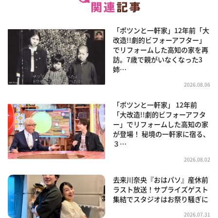
「ポツンと一軒家」12年前「大
改造!!劇的ビフォーアフター」
でリフォームした高知の家を再
訪。7歳で親がいなくなった3
姉…
2026.08.06
「ポツンと一軒家」 12年前
「大改造!!劇的ビフォーアフタ
ー」でリフォームした高知の家
が登場！ 秘境の一軒家に宿る、
３…
2026.08.02
去来川奈央『おはパソ』産休前
ラスト放送！サプライズゲスト
集結でスタジオはお祭り騒ぎに
2026.07.31