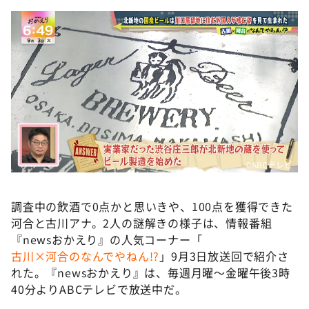
©️ABCテレビ
調査中の飲酒で0点かと思いきや、100点を獲得できた
河合と古川アナ。2人の謎解きの様子は、情報番組
『newsおかえり』の人気コーナー「
古川×河合のなんでやねん!?
」9月3日放送回で紹介さ
れた。『newsおかえり』は、毎週月曜～金曜午後3時
40分よりABCテレビで放送中だ。