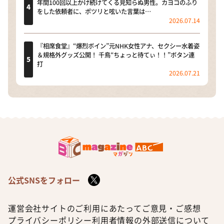
年間100回以上かけ続けてくる見知らぬ男性。カヨコのふり
をした依頼者に、ポツリと呟いた言葉は…
2026.07.14
『相席食堂』“爆烈ボイン”元NHK女性アナ、セクシー水着姿
＆規格外グッズ公開！ 千鳥“ちょっと待てぃ！！”ボタン連
打
2026.07.21
公式SNSをフォロー
運営会社
サイトのご利用にあたって
ご意見・ご感想
プライバシーポリシー
利用者情報の外部送信について