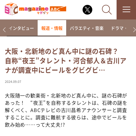
着
インタビュー
報道・情報
バラエティ・音楽
ドラマ・映
大阪・北新地のど真ん中に謎の石碑？
自称“夜王”タレント・河合郁人＆古川ア
なるみ・岡村の過ぎるTV
ナが調査中にビールをグビグビ…
相席食堂
これ余談なんですけど・・・
2024.09.07
～人生密着トークバラエティ！～ やすとものいたっ
て真剣です
大阪随一の歓楽街・北新地のど真ん中に、謎の石碑が
あった！ “夜王”を自称するタレントは、石碑の謎を
探偵！ナイトスクープ
解くべく、ABCテレビの古川昌希アナウンサーと調査
news おかえり
することに。調査に難航する彼らは、途中でビールを
河合＆A.B.C-Z塚田×福井アナ「なんでやねん！？」
飲み始め……って大丈夫!?
（news おかえり）