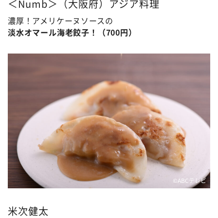
＜Numb＞（大阪府）アジア料理
濃厚！アメリケーヌソースの
淡水オマール海老餃子！（700円）
©ABCテレビ
米次健太