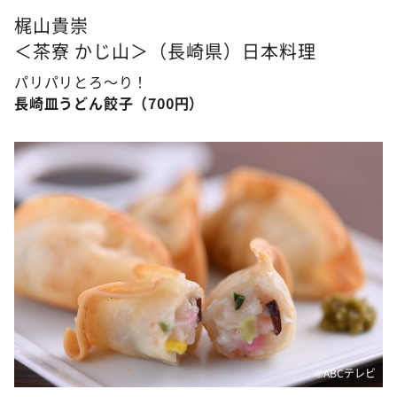
梶山貴崇
＜茶寮 かじ山＞（長崎県）日本料理
パリパリとろ～り！
長崎皿うどん餃子（700円）
©ABCテレビ