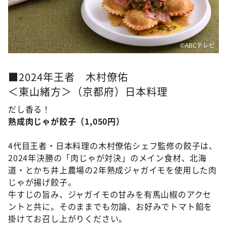
©ABCテレビ
■2024年王者 木村僚佑
＜東山緒方＞（京都府）日本料理
だし香る！
熟成肉じゃが餃子（1,050円）
4代目王者・日本料理の木村僚佑シェフ監修の餃子は、
2024年決勝の「肉じゃが対決」のメイン食材、北海
道・とかち井上農場の2年熟成ジャガイモを使用した肉
じゃが揚げ餃子。
牛すじの旨み、ジャガイモの甘みを有馬山椒のアクセ
ントと共に。そのままでも勿論、お好みでトマト餡を
掛けてお召し上がりください。