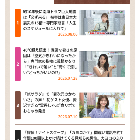
約10年後に南海トラフ巨大地震
は「必ず来る」 被害は東日本大
震災の15倍…専門家断言「人生
のスケジュールに入れて」
2026.08.06
40℃超え続出！ 異常な暑さの原
因は「空気がきれいになったか
ら」専門家の指摘に眞鍋かをり
「“きれいで暑い”と“汚くて涼し
い”どっちがいいの!?」
2026.07.28
『旅サラダ』で「異次元のかわ
いさ」の声！ 初ゲスト女優、贅
沢すぎる“雲丹しゃぶ”食リポで
おちゃめ発言
2026.07.10
『探偵！ナイトスクープ』「カヨコか？」間違い電話を約7
年間100回以上かけ続けてくる見知らぬ男性。カヨコのふり