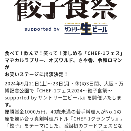
DAIGOも台所 ～きょうの献立 何にする？～
本日はダイアンなり！シーズン２
朝だ！生です旅サラダ
教えて！ニュースライブ 正義のミカタ
©ABCテレビ
ＬＩＦＥ～夢のカタチ～
食べて！飲んで！笑って！楽しめる「CHEF-1フェス」
新婚さんいらっしゃい！
マヂカルラブリー、オズワルド、さや香、令和ロマン
ポツンと一軒家
が
ザキ山小屋本館
お笑いステージに出演決定！
2024年9月21日(土)～23日(月・休)の3日間、大阪・万
ぺこぱのまるスポ
博記念公園で『CHEF-1フェス2024～餃子食祭～
アナ回覧板
supported by サントリー生ビール』を開催いたしま
す。
優勝賞金1000万円、40歳未満の若手料理人がNo.1の
座を競い合う真剣料理バトル『CHEF-1グランプリ』。
「餃子」をテーマにした、番組初のフードフェスとな