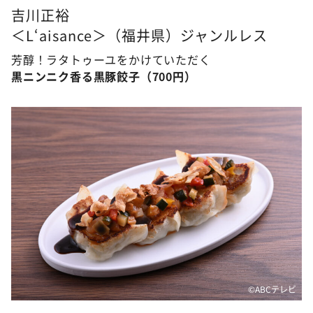
吉川正裕
＜L‘aisance＞（福井県）ジャンルレス
芳醇！ラタトゥーユをかけていただく
黒ニンニク香る黒豚餃子（700円）
©ABCテレビ