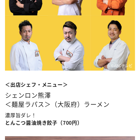
©ABCテレビ
＜出店シェフ・メニュー＞
シェンロン熊澤
＜麺屋ラパス＞（大阪府）ラーメン
濃厚旨ダレ！
とんこつ醤油焼き餃子（700円）