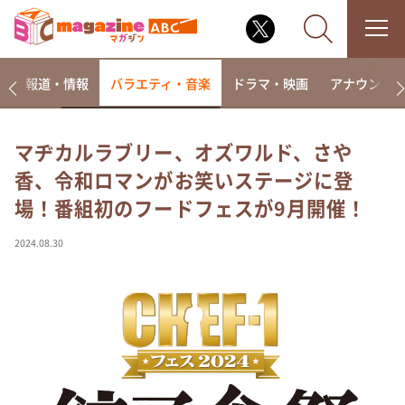
ー
報道・情報
バラエティ・音楽
ドラマ・映画
アナウンサ
マヂカルラブリー、オズワルド、さや
香、令和ロマンがお笑いステージに登
なるみ・岡村の過ぎるTV
場！番組初のフードフェスが9月開催！
相席食堂
これ余談なんですけど・・・
2024.08.30
～人生密着トークバラエティ！～ やすとものいたっ
て真剣です
探偵！ナイトスクープ
news おかえり
河合＆A.B.C-Z塚田×福井アナ「なんでやねん！？」
（news おかえり）