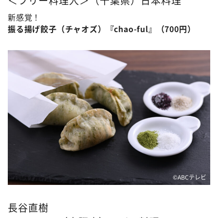
＜フリー料理人＞（千葉県）日本料理
新感覚！
振る揚げ餃子（チャオズ）『chao-ful』（700円）
©ABCテレビ
長谷直樹