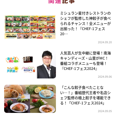
ミシュラン星付きレストランの
シェフが監修した神餃子が食べ
られるチャンス！全メニューが
出揃った！『CHEF-1フェス
20…
2024.09.20
人気芸人が生中継に登場！南海
キャンディーズ・山里がMC！
番組コラボメニューも登場！
『CHEF-1フェス2024』
2024.09.06
「こんな餃子食べたことな
い…！」番組歴代王者や名店シ
ェフ監修の極上餃子を堪能でき
る！「CHEF-1フェス2024」
2024.09.05