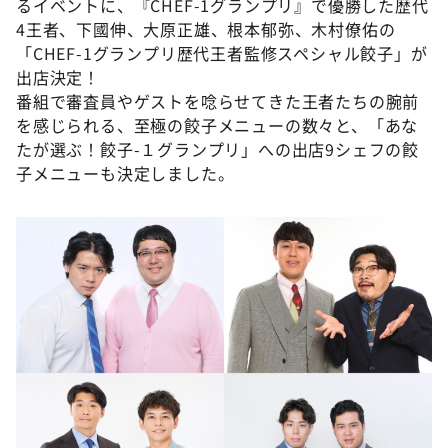
るイベントに、『CHEF-1グランプリ』で優勝した歴代
4王者、下國伸、大原正雄、根本郁弥、木村僚佑の
「CHEF-1グランプリ歴代王者監修スペシャル餃子」が
出店決定！
番組で審査員やゲストを唸らせてきた王者たちの腕前
を感じられる、至極の餃子メニューの数々と、「あな
たが選ぶ！餃子-１グランプリ」への出店9シェフの餃
子メニューも決定しました。