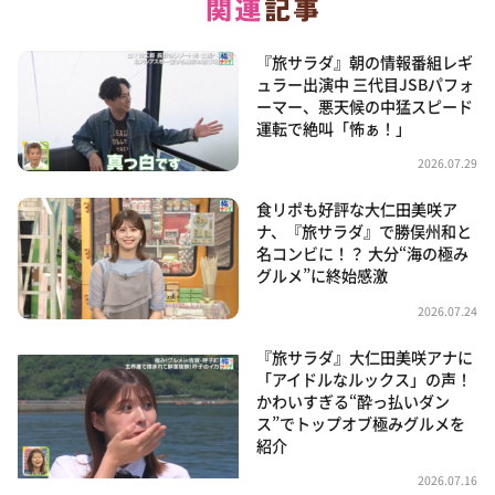
『旅サラダ』朝の情報番組レギ
ュラー出演中 三代目JSBパフォ
ーマー、悪天候の中猛スピード
運転で絶叫「怖ぁ！」
2026.07.29
食リポも好評な大仁田美咲ア
ナ、『旅サラダ』で勝俣州和と
名コンビに！？ 大分“海の極み
グルメ”に終始感激
2026.07.24
『旅サラダ』大仁田美咲アナに
「アイドルなルックス」の声！
かわいすぎる“酔っ払いダン
ス”でトップオブ極みグルメを
紹介
2026.07.16