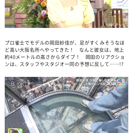
DAIGOも台所 ～きょうの献立 何にする？～
本日はダイアンなり！シーズン２
朝だ！生です旅サラダ
©️ABCテレビ
教えて！ニュースライブ 正義のミカタ
プロ雀士でモデルの岡田紗佳が、足がすくみそうなほ
ＬＩＦＥ～夢のカタチ～
ど高い大阪名所へやってきた！ なんと彼女は、地上
新婚さんいらっしゃい！
約40メートルの高さからダイブ！ 岡田のリアクショ
ンは、スタッフやスタジオ一同の予想に反して……!?
ポツンと一軒家
ザキ山小屋本館
ぺこぱのまるスポ
アナ回覧板