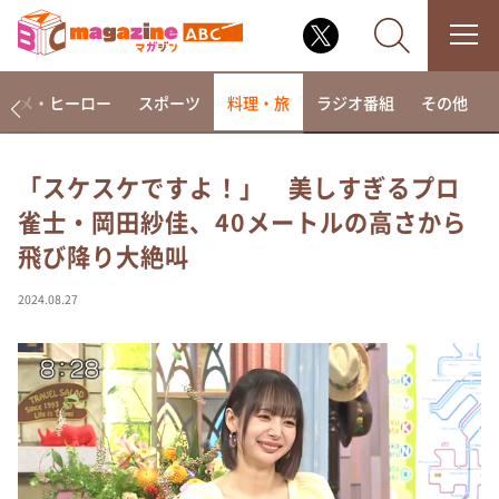
アニメ・ヒーロー
スポーツ
料理・旅
ラジオ番組
その他
「スケスケですよ！」 美しすぎるプロ
雀士・岡田紗佳、40メートルの高さから
なるみ・岡村の過ぎるTV
飛び降り大絶叫
相席食堂
これ余談なんですけど・・・
2024.08.27
～人生密着トークバラエティ！～ やすとものいたっ
て真剣です
探偵！ナイトスクープ
news おかえり
河合＆A.B.C-Z塚田×福井アナ「なんでやねん！？」
（news おかえり）