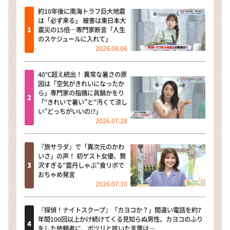
約10年後に南海トラフ巨大地震
は「必ず来る」 被害は東日本大
震災の15倍…専門家断言「人生
のスケジュールに入れて」
2026.08.06
40℃超え続出！ 異常な暑さの原
因は「空気がきれいになったか
ら」専門家の指摘に眞鍋かをり
「“きれいで暑い”と“汚くて涼し
い”どっちがいいの!?」
2026.07.28
『旅サラダ』で「異次元のかわ
いさ」の声！ 初ゲスト女優、贅
沢すぎる“雲丹しゃぶ”食リポで
おちゃめ発言
2026.07.10
『探偵！ナイトスクープ』「カヨコか？」間違い電話を約7
年間100回以上かけ続けてくる見知らぬ男性。カヨコのふり
をした依頼者に、ポツリと呟いた言葉は…