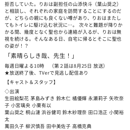
拒否していた。りおは副担任の山添快斗（葉山奨之）
と相談し、それぞれの家庭を訪問することにするのだ
が、どちらの親にも良くない噂があり、りおはまたし
てもトイレに駆け込む状況に…。 次々と難題が降りか
かる間、幾度となく聖也から連絡が入るが、りおは無
視を続ける。そんなある日、自宅に帰るとそこに聖也
の姿が！？
「素晴らしき哉、先生！」
毎週日曜よる10時 （第２話は8月25日 放送）
★放送終了後、TVerで見逃し配信あり
【キャスト＆スタッフ】
◇出演
生田絵梨花 茅島みずき 鈴木仁 橘優輝 永瀬莉子 矢吹奈
子 小宮璃央 小栗有以
葉山奨之 桐山漣 浜谷健司 鈴木紗理奈 田口浩正 小関裕
太
萬田久子 柳沢慎吾 田中美佐子 高橋克典