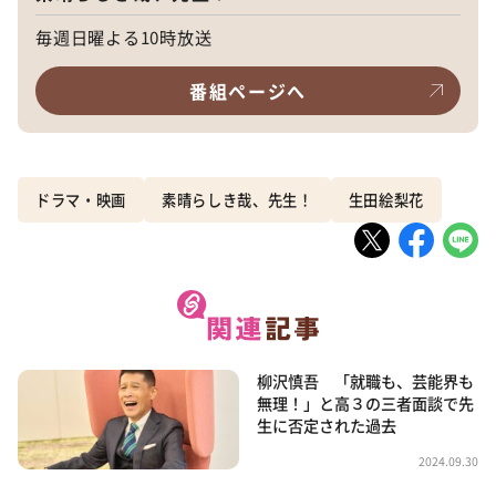
毎週日曜よる10時放送
番組ページへ
ドラマ・映画
素晴らしき哉、先生！
生田絵梨花
柳沢慎吾 「就職も、芸能界も
無理！」と高３の三者面談で先
生に否定された過去
2024.09.30