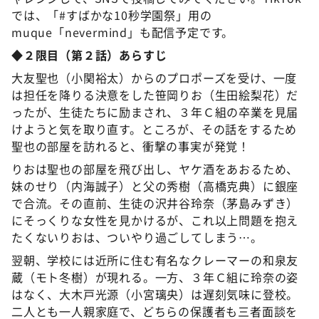
では、「#すばかな10秒学園祭」用の
muque「nevermind」も配信予定です。
◆２限目（第２話）あらすじ
大友聖也（小関裕太）からのプロポーズを受け、一度
は担任を降りる決意をした笹岡りお（生田絵梨花）だ
ったが、生徒たちに励まされ、３年Ｃ組の卒業を見届
けようと気を取り直す。ところが、その話をするため
聖也の部屋を訪れると、衝撃の事実が発覚！
りおは聖也の部屋を飛び出し、ヤケ酒をあおるため、
妹のせり（内海誠子）と父の秀樹（高橋克典）に銀座
で合流。その直前、生徒の沢井谷玲奈（茅島みずき）
にそっくりな女性を見かけるが、これ以上問題を抱え
たくないりおは、ついやり過ごしてしまう…。
翌朝、学校には近所に住む有名なクレーマーの和泉友
蔵（モト冬樹）が現れる。一方、３年Ｃ組に玲奈の姿
はなく、大木戸光源（小宮璃央）は遅刻気味に登校。
二人とも一人親家庭で、どちらの保護者も三者面談を