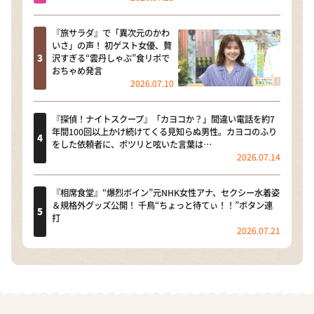
『旅サラダ』で「異次元のかわ
いさ」の声！ 初ゲスト女優、贅
沢すぎる“雲丹しゃぶ”食リポで
おちゃめ発言
2026.07.10
『探偵！ナイトスクープ』「カヨコか？」間違い電話を約7
年間100回以上かけ続けてくる見知らぬ男性。カヨコのふり
をした依頼者に、ポツリと呟いた言葉は…
2026.07.14
『相席食堂』“爆烈ボイン”元NHK女性アナ、セクシー水着姿
＆規格外グッズ公開！ 千鳥“ちょっと待てぃ！！”ボタン連
打
2026.07.21