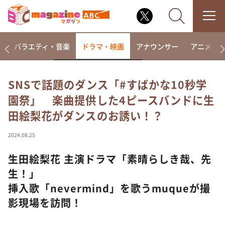
報
バラエティ・音楽
ドラマ・映画
アナウンサー
アニメ・
SNSで話題のダンス「#すばかな10秒学
園祭」 楽曲提供した4ピースバンドに生
なるみ・岡村の過ぎるTV
田絵梨花がダンスのお誘い！？
相席食堂
これ余談なんですけど・・・
2024.08.25
～人生密着トークバラエティ！～ やすとものいたっ
て真剣です
生田絵梨花 主演ドラマ「素晴らしき哉、先
生！」
探偵！ナイトスクープ
挿入歌「nevermind」を歌うmuqueが撮
news おかえり
影現場を訪問！
河合＆A.B.C-Z塚田×福井アナ「なんでやねん！？」
（news おかえり）