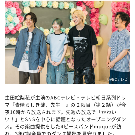
DAIGOも台所 ～きょうの献立 何にする？～
本日はダイアンなり！シーズン２
朝だ！生です旅サラダ
教えて！ニュースライブ 正義のミカタ
ＬＩＦＥ～夢のカタチ～
新婚さんいらっしゃい！
ポツンと一軒家
ザキ山小屋本館
©ABCテレビ
ぺこぱのまるスポ
アナ回覧板
生田絵梨花が主演のABCテレビ・テレビ朝日系列ドラ
マ『素晴らしき哉、先生！』の２限目（第２話）が今
夜10時から放送されます。先週の放送で「かわい
い！」とSNSを中心に話題となったオープニングダン
ス。その楽曲提供をした4ピースバンドmuqueが訪
れ、3年C組全員でのダンス撮影を見守りました。