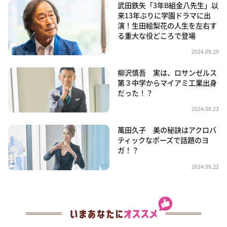
武田鉄矢「3年B組金八先生」以
来13年ぶりに学園ドラマに出
演！生田絵梨花の人生を左右す
る重大な役どころで登場
2024.09.29
柳沢慎吾 実は、ロサンゼルス
第３中学からマイアミ工業出身
だった！？
2024.09.23
萬田久子 美の秘訣はアクロバ
ティックなポーズで話題のヨ
ガ！？
2024.09.22