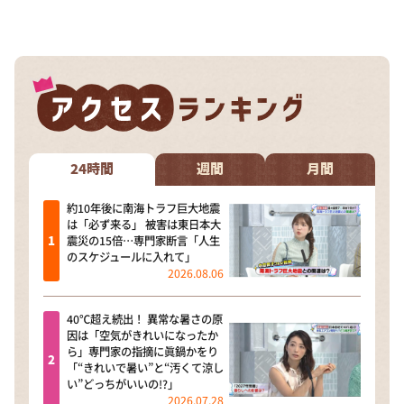
24時間
週間
月間
約10年後に南海トラフ巨大地震
は「必ず来る」 被害は東日本大
震災の15倍…専門家断言「人生
のスケジュールに入れて」
2026.08.06
40℃超え続出！ 異常な暑さの原
因は「空気がきれいになったか
ら」専門家の指摘に眞鍋かをり
「“きれいで暑い”と“汚くて涼し
い”どっちがいいの!?」
2026.07.28