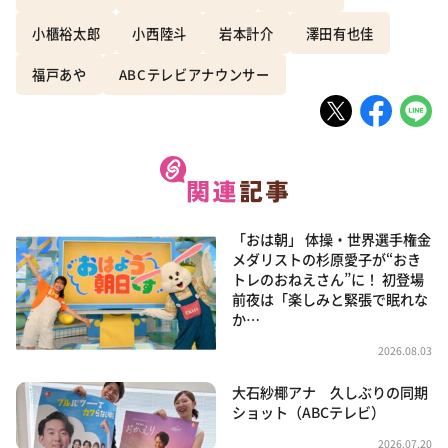
小櫃裕太郎
小西陸斗
岩本計介
澤田有也佳
福戸あや
ABCテレビアナウンサー
「おは朝」 体操・世界選手権金
メダリストの杉原愛子が“おき
トレのおねえさん”に！ 初登場
前夜は「楽しみと緊張で眠れな
か…
2026.08.03
大石紗椰アナ 久しぶりの同期
ショット（ABCテレビ）
2026.07.20