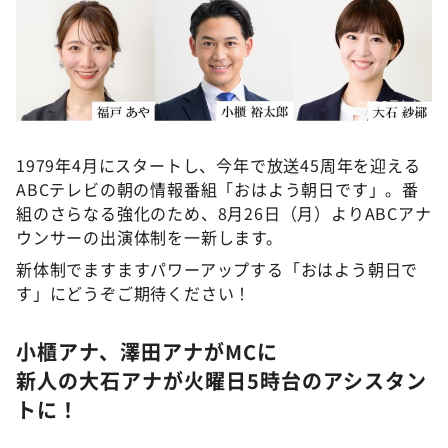
DAIGOも台所 ～きょうの献立 何にする？～
本日はダイアンなり！シーズン２
朝だ！生です旅サラダ
©ABCテレビ
教えて！ニュースライブ 正義のミカタ
ＬＩＦＥ～夢のカタチ～
1979年4月にスタートし、今年で放送45周年を迎える
新婚さんいらっしゃい！
ABCテレビの朝の情報番組「おはよう朝日です」。番
組のさらなる強化のため、8月26日（月）よりABCアナ
ポツンと一軒家
ウンサーの出演体制を一新します。
ザキ山小屋本館
新体制でますますパワーアップする「おはよう朝日で
ぺこぱのまるスポ
す」にどうぞご期待ください！
アナ回覧板
小櫃アナ、澤田アナがMCに
新人の大石アナが火曜日5時台のアシスタン
トに！