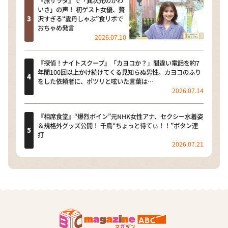
『旅サラダ』で「異次元のかわ
いさ」の声！ 初ゲスト女優、贅
沢すぎる“雲丹しゃぶ”食リポで
おちゃめ発言
2026.07.10
『探偵！ナイトスクープ』「カヨコか？」間違い電話を約7
年間100回以上かけ続けてくる見知らぬ男性。カヨコのふり
をした依頼者に、ポツリと呟いた言葉は…
2026.07.14
『相席食堂』“爆烈ボイン”元NHK女性アナ、セクシー水着姿
＆規格外グッズ公開！ 千鳥“ちょっと待てぃ！！”ボタン連
打
2026.07.21