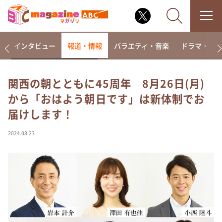
着
インタビュー
報道・情報
バラエティ・音楽
ドラマ・映
関西の朝とともに45周年 8月26日(月)
から「おはよう朝日です」は新体制でお
なるみ・岡村の過ぎるTV
届けします！
相席食堂
これ余談なんですけど・・・
2024.08.23
～人生密着トークバラエティ！～ やすとものいたっ
て真剣です
探偵！ナイトスクープ
news おかえり
河合＆A.B.C-Z塚田×福井アナ「なんでやねん！？」
（news おかえり）