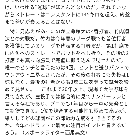
け、いわゆる“逆球”がほとんどないのだ。それでいな
がらストレートはコンスタントに145キロを超え、終盤
まで勢いが衰えることはない。
特に見応えがあったのが立命館大の4番打者、竹内翔
汰との対戦だ。竹内は今年春のリーグ戦でも首位打者
を獲得しているリーグを代表する打者だが、第1打席で
は内角へのストレートでバットをへし折り、その後の2
打席でも真っ向勝負で完璧に抑え込んで見せたのだ。
唯一のピンチと言えたのは9回。ヒットと送りバントで
ワンアウト二塁とされたが、その後の打者にも失投は1
球もなく、最後の打者からも3球三振を奪って試合を締
めて見せた。 これまで20年以上、現場で大学野球を
見てきたが、左投手では総合的に見てナンバーワンと
言える存在であり、プロでも1年目から一軍の先発とし
て期待できる。1位で競合する可能性も極めて高いが、
果たしてどの球団がこの即戦力左腕を引き当てるの
か。今年のドラフトで最大の注目ポイントと言えるだ
ろう。（スポーツライター西尾典文）