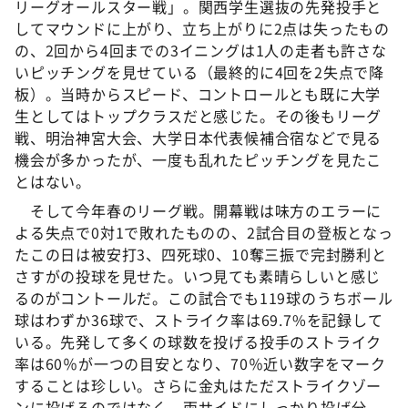
リーグオールスター戦」。関西学生選抜の先発投手と
してマウンドに上がり、立ち上がりに2点は失ったもの
の、2回から4回までの3イニングは1人の走者も許さな
いピッチングを見せている（最終的に4回を2失点で降
板）。当時からスピード、コントロールとも既に大学
生としてはトップクラスだと感じた。その後もリーグ
戦、明治神宮大会、大学日本代表候補合宿などで見る
機会が多かったが、一度も乱れたピッチングを見たこ
とはない。
そして今年春のリーグ戦。開幕戦は味方のエラーに
よる失点で0対1で敗れたものの、2試合目の登板となっ
たこの日は被安打3、四死球0、10奪三振で完封勝利と
さすがの投球を見せた。いつ見ても素晴らしいと感じ
るのがコントールだ。この試合でも119球のうちボール
球はわずか36球で、ストライク率は69.7%を記録して
いる。先発して多くの球数を投げる投手のストライク
率は60％が一つの目安となり、70％近い数字をマーク
することは珍しい。さらに金丸はただストライクゾー
ンに投げるのではなく、両サイドにしっかり投げ分