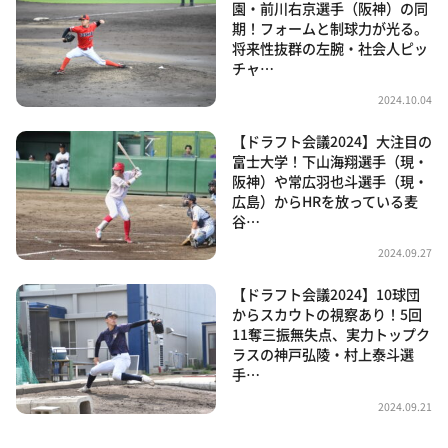
園・前川右京選手（阪神）の同
期！フォームと制球力が光る。
将来性抜群の左腕・社会人ピッ
チャ…
2024.10.04
【ドラフト会議2024】大注目の
富士大学！下山海翔選手（現・
阪神）や常広羽也斗選手（現・
広島）からHRを放っている麦
谷…
2024.09.27
【ドラフト会議2024】10球団
からスカウトの視察あり！5回
11奪三振無失点、実力トップク
ラスの神戸弘陵・村上泰斗選
手…
2024.09.21