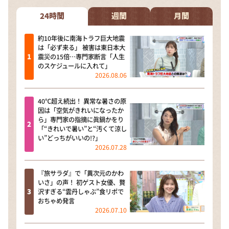
24時間
週間
月間
約10年後に南海トラフ巨大地震
は「必ず来る」 被害は東日本大
震災の15倍…専門家断言「人生
のスケジュールに入れて」
2026.08.06
40℃超え続出！ 異常な暑さの原
因は「空気がきれいになったか
ら」専門家の指摘に眞鍋かをり
「“きれいで暑い”と“汚くて涼し
い”どっちがいいの!?」
2026.07.28
『旅サラダ』で「異次元のかわ
いさ」の声！ 初ゲスト女優、贅
沢すぎる“雲丹しゃぶ”食リポで
おちゃめ発言
2026.07.10