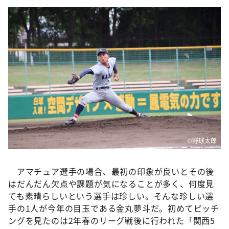
DAIGOも台所 ～きょうの献立 何にする？～
本日はダイアンなり！シーズン２
朝だ！生です旅サラダ
教えて！ニュースライブ 正義のミカタ
ＬＩＦＥ～夢のカタチ～
新婚さんいらっしゃい！
ポツンと一軒家
ザキ山小屋本館
©️野球太郎
ぺこぱのまるスポ
アナ回覧板
アマチュア選手の場合、最初の印象が良いとその後
はだんだん欠点や課題が気になることが多く、何度見
ても素晴らしいという選手は珍しい。そんな珍しい選
手の1人が今年の目玉である金丸夢斗だ。初めてピッチ
ングを見たのは2年春のリーグ戦後に行われた「関西5