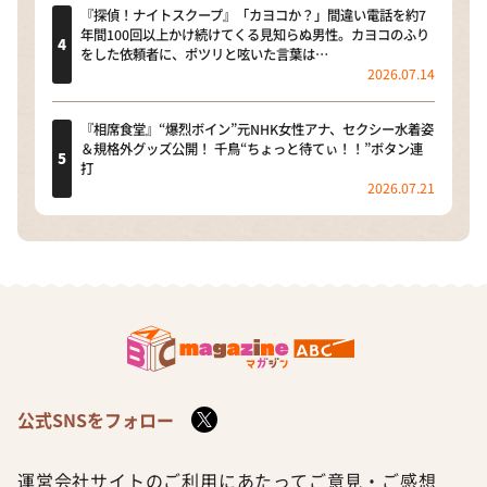
『探偵！ナイトスクープ』「カヨコか？」間違い電話を約7
年間100回以上かけ続けてくる見知らぬ男性。カヨコのふり
をした依頼者に、ポツリと呟いた言葉は…
2026.07.14
『相席食堂』“爆烈ボイン”元NHK女性アナ、セクシー水着姿
＆規格外グッズ公開！ 千鳥“ちょっと待てぃ！！”ボタン連
打
2026.07.21
公式SNSをフォロー
運営会社
サイトのご利用にあたって
ご意見・ご感想