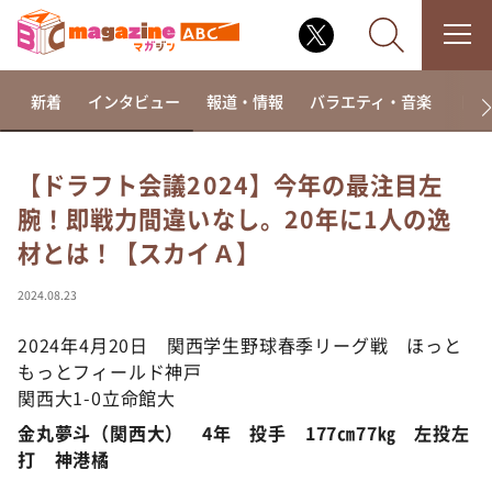
新着
インタビュー
報道・情報
バラエティ・音楽
ドラ
【ドラフト会議2024】今年の最注目左
腕！即戦力間違いなし。20年に1人の逸
なるみ・岡村の過ぎるTV
材とは！【スカイＡ】
相席食堂
これ余談なんですけど・・・
2024.08.23
～人生密着トークバラエティ！～ やすとものいたっ
て真剣です
2024年4月20日 関西学生野球春季リーグ戦 ほっと
もっとフィールド神戸
探偵！ナイトスクープ
関西大1-0立命館大
news おかえり
金丸夢斗（関西大） 4年 投手 177㎝77㎏ 左投左
河合＆A.B.C-Z塚田×福井アナ「なんでやねん！？」
打 神港橘
（news おかえり）