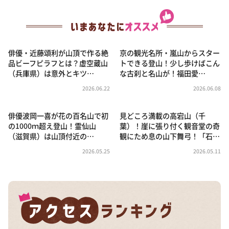
俳優・近藤頌利が山頂で作る絶
京の観光名所・嵐山からスター
品ビーフピラフとは？虚空蔵山
トできる登山！少し歩けばこん
（兵庫県）は意外とキツ…
な古刹と名山が！福田愛…
2026.06.22
2026.06.08
俳優波岡一喜が花の百名山で初
見どころ満載の高宕山（千
の1000ｍ超え登山！霊仙山
葉）！崖に張り付く観音堂の奇
（滋賀県）は山頂付近の…
観にため息の山下舞弓！「石…
2026.05.25
2026.05.11