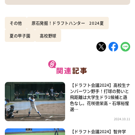
その他
原石発掘！ドラフトハンター 2024夏
夏の甲子園
高校野球
【ドラフト会議2024】高校生ナ
ンバーワン野手！打球の勢いと
飛距離は大学生ドラ1候補と遜
色なし。花咲徳栄高・石塚裕惺
選…
2024.10.11
【ドラフト会議2024】智弁学