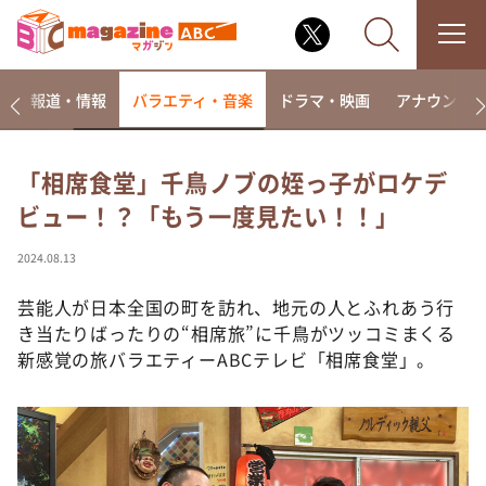
ー
報道・情報
バラエティ・音楽
ドラマ・映画
アナウンサ
「相席食堂」千鳥ノブの姪っ子がロケデ
ビュー！？「もう一度見たい！！」
なるみ・岡村の過ぎるTV
相席食堂
2024.08.13
これ余談なんですけど・・・
芸能人が日本全国の町を訪れ、地元の人とふれあう行
～人生密着トークバラエティ！～ やすとものいたっ
き当たりばったりの“相席旅”に千鳥がツッコミまくる
て真剣です
新感覚の旅バラエティーABCテレビ「相席食堂」。
探偵！ナイトスクープ
news おかえり
河合＆A.B.C-Z塚田×福井アナ「なんでやねん！？」
（news おかえり）