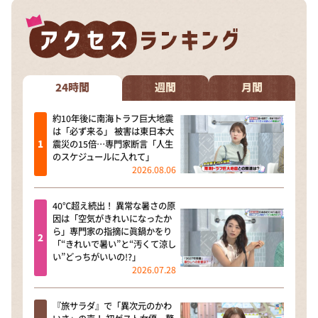
24時間
週間
月間
約10年後に南海トラフ巨大地震
は「必ず来る」 被害は東日本大
震災の15倍…専門家断言「人生
のスケジュールに入れて」
2026.08.06
40℃超え続出！ 異常な暑さの原
因は「空気がきれいになったか
ら」専門家の指摘に眞鍋かをり
「“きれいで暑い”と“汚くて涼し
い”どっちがいいの!?」
2026.07.28
『旅サラダ』で「異次元のかわ