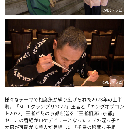
©️ABCテレビ
©️ABCテレビ
様々なテーマで相席旅が繰り広げられた2023年の上半
期。「Ｍ-１グランプリ2022」王者と「キングオブコン
ト2022」王者が冬の京都を巡る「王者相席in京都」
や、この番組がロケデビューとなったノブの姪っ子と
大悟が可愛がる芸人が登場した「千鳥の秘蔵っ子相