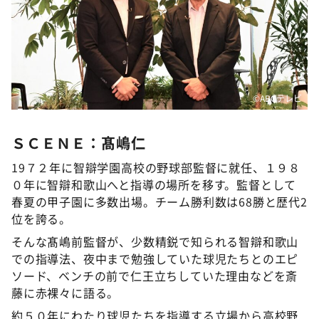
©️ABCテレビ
ＳＣＥＮＥ：髙嶋仁
19７２年に智辯学園高校の野球部監督に就任、１９８
０年に智辯和歌山へと指導の場所を移す。監督として
春夏の甲子園に多数出場。チーム勝利数は68勝と歴代2
位を誇る。
そんな髙嶋前監督が、少数精鋭で知られる智辯和歌山
での指導法、夜中まで勉強していた球児たちとのエピ
ソード、ベンチの前で仁王立ちしていた理由などを斎
藤に赤裸々に語る。
約５０年にわたり球児たちを指導する立場から高校野