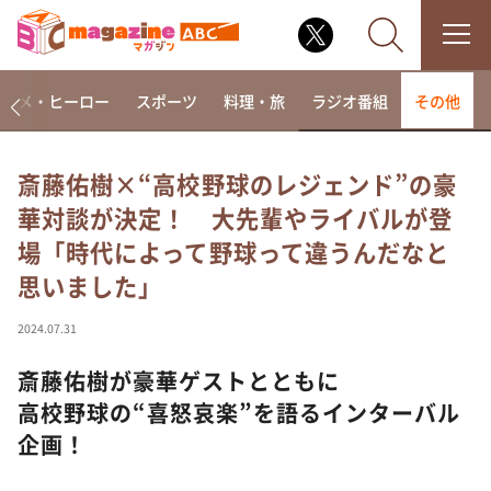
アニメ・ヒーロー
スポーツ
料理・旅
ラジオ番組
その他
斎藤佑樹×“高校野球のレジェンド”の豪
華対談が決定！ 大先輩やライバルが登
なるみ・岡村の過ぎるTV
場「時代によって野球って違うんだなと
相席食堂
思いました」
これ余談なんですけど・・・
～人生密着トークバラエティ！～ やすとものいたっ
2024.07.31
て真剣です
斎藤佑樹が豪華ゲストとともに
探偵！ナイトスクープ
高校野球の“喜怒哀楽”を語るインターバル
news おかえり
企画！
河合＆A.B.C-Z塚田×福井アナ「なんでやねん！？」
（news おかえり）