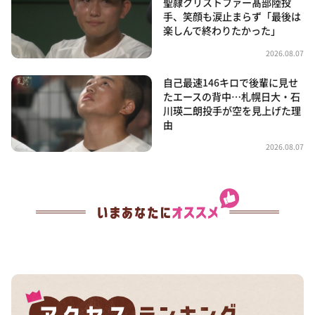
聖隷クリストファー髙部陸投
手、笑顔も涙止まらず「最後は
楽しんで終わりたかった」
2026.08.07
自己最速146キロで後輩に見せ
たエースの背中…札幌日大・石
川瑛二朗投手が空を見上げた理
由
2026.08.07