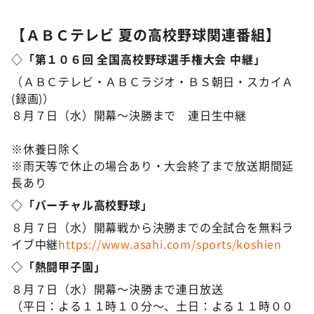
【ＡＢＣテレビ 夏の高校野球関連番組】
◇
「第１０６回 全国高校野球選手権大会 中継」
（ＡＢＣテレビ・ＡＢＣラジオ・ＢＳ朝日・スカイＡ
(録画)）
８月７日（水）開幕〜決勝まで 連日生中継
※休養日除く
※雨天等で休止の場合あり・大会終了まで放送期間延
長あり
◇「バーチャル高校野球」
８月７日（水）開幕戦から決勝までの全試合を無料ラ
イブ中継
https://www.asahi.com/sports/koshien
◇「熱闘甲子園」
８月７日（水）開幕〜決勝まで連日放送
（平日：よる１１時１０分～、土日：よる１１時００