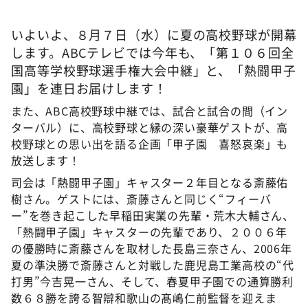
いよいよ、８月７日（水）に夏の高校野球が開幕
します。ABCテレビでは今年も、「第１０６回全
国高等学校野球選手権大会中継」と、「熱闘甲子
園」を連日お届けします！
また、ABC高校野球中継では、試合と試合の間（イン
ターバル）に、高校野球と縁の深い豪華ゲストが、高
校野球との思い出を語る企画「甲子園 喜怒哀楽」も
放送します！
司会は「熱闘甲子園」キャスター２年目となる斎藤佑
樹さん。ゲストには、斎藤さんと同じく“フィーバ
ー”を巻き起こした早稲田実業の先輩・荒木大輔さん、
「熱闘甲子園」キャスターの先輩であり、２００６年
の優勝時に斎藤さんを取材した長島三奈さん、2006年
夏の準決勝で斎藤さんと対戦した鹿児島工業高校の“代
打男”今吉晃一さん、そして、春夏甲子園での通算勝利
数６８勝を誇る智辯和歌山の髙嶋仁前監督を迎えま