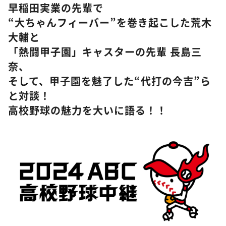
DAIGOも台所 ～きょうの献立 何にする？～
早稲田実業の先輩で
“大ちゃんフィーバー”を巻き起こした荒木
本日はダイアンなり！シーズン２
大輔と
朝だ！生です旅サラダ
「熱闘甲子園」キャスターの先輩 長島三
教えて！ニュースライブ 正義のミカタ
奈、
ＬＩＦＥ～夢のカタチ～
そして、甲子園を魅了した“代打の今吉”ら
新婚さんいらっしゃい！
と対談！
高校野球の魅力を大いに語る！！
ポツンと一軒家
ザキ山小屋本館
ぺこぱのまるスポ
アナ回覧板
©️ABCテレビ