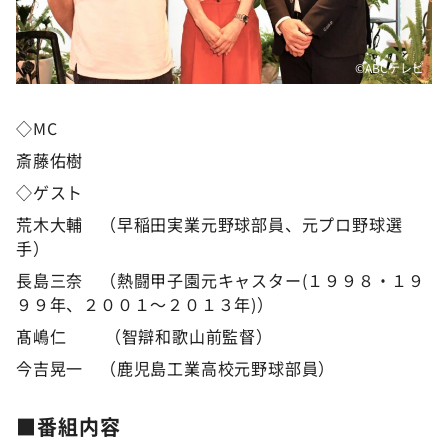
©️ABCテレビ
◇MC
斎藤佑樹
◇ゲスト
荒木大輔 （早稲田実業元野球部員、元プロ野球選
手）
長島三奈 （熱闘甲子園元キャスター(１９９８・１９
９９年、２００１～２０１３年)）
髙嶋仁 （智辯和歌山前監督）
今吉晃一 （鹿児島工業高校元野球部員）
■
番組内容