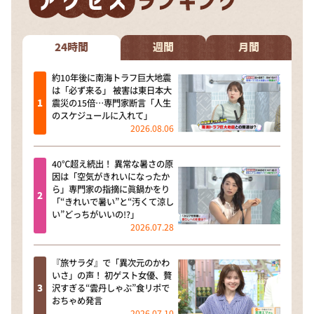
24時間
週間
月間
約10年後に南海トラフ巨大地震
は「必ず来る」 被害は東日本大
震災の15倍…専門家断言「人生
のスケジュールに入れて」
2026.08.06
40℃超え続出！ 異常な暑さの原
因は「空気がきれいになったか
ら」専門家の指摘に眞鍋かをり
「“きれいで暑い”と“汚くて涼し
い”どっちがいいの!?」
2026.07.28
『旅サラダ』で「異次元のかわ
いさ」の声！ 初ゲスト女優、贅
沢すぎる“雲丹しゃぶ”食リポで
おちゃめ発言
2026.07.10