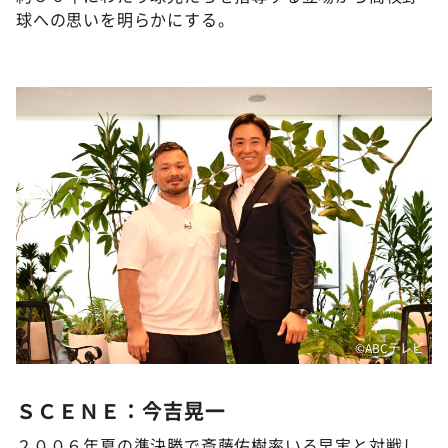
球への思いを明らかにする。
©️ABCテレビ
ＳＣＥＮＥ：今吉晃一
２００６年夏の準決勝で斎藤佑樹率いる早実と対戦し