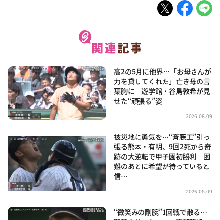
高2の5月に他界…「お母さんが
力を貸してくれた」亡き母の言
葉胸に 遊学館・谷島敦希が見
せた“頑張る”姿
2026.08.09
被災地に勇気を…“斉藤工”引っ
張る熊本・有明、9回2死から奇
跡の大逆転で甲子園初勝利 困
難のあとに希望が待っていると
信…
2026.08.09
“微笑みの剛腕”1回戦で散る…