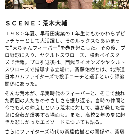
©️ABCテレビ
ＳＣＥＮＥ：荒木大輔
１９８０年夏、早稲田実業の１年生にもかかわらずピ
ッチャーとして大活躍し、そのルックスもあいまっ
て“大ちゃんフィーバー”を巻き起こした。その後、プ
ロ野球に入り、ヤクルトスワローズ、横浜ベイスター
ズで活躍。プロ引退後は、西武ライオンズやヤクルト
スワローズで指導する立場に。斎藤佑樹とは、北海道
日本ハムファイターズで投手コーチと選手という師弟
関係にあった。
そんな荒木が、早実時代のフィーバーと、そこで触れ
た周囲の人たちのやさしさを振り返る。当時の仲間と
今でも大の仲良しという荒木に対して、妻が発した言
葉に斎藤が爆笑する場面も。また、高校２年の夏に起
きた悲しかったエピソードについても語る。
さらにファイターズ時代の斎藤佑樹との関係や、斎藤