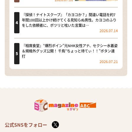
『探偵！ナイトスクープ』「カヨコか？」間違い電話を約7
年間100回以上かけ続けてくる見知らぬ男性。カヨコのふり
をした依頼者に、ポツリと呟いた言葉は…
2026.07.14
『相席食堂』“爆烈ボイン”元NHK女性アナ、セクシー水着姿
＆規格外グッズ公開！ 千鳥“ちょっと待てぃ！！”ボタン連
打
2026.07.21
公式SNSをフォロー