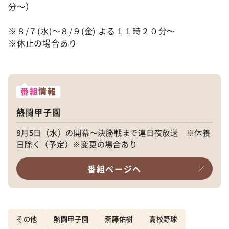
分～）
※８/７(水)～８/９(金) よる１１時２０分～
※休止の場合あり
番組
情報
熱闘甲子園
8月5日（水）の開幕〜決勝戦まで連日夜放送 ※休養
日除く（予定）※変更の場合あり
番組ページへ
その他
熱闘甲子園
斎藤佑樹
高校野球