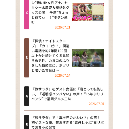
河合＆A.B.C-Z塚田×福井アナ
ン”元NHK女性アナ、セ
クシー水着姿＆規格外グ
「なんでやねん！？」（news お
ッズ公開！ 千鳥“ちょっ
かえり）
と待てぃ！！”ボタン連
打
DAIGOも台所 ～きょうの献立 何
2026.07.21
にする？～
『探偵！ナイトスクー
本日はダイアンなり！シーズン２
プ』「カヨコか？」間違
い電話を約7年間100回
朝だ！生です旅サラダ
以上かけ続けてくる見知
らぬ男性。カヨコのふり
をした依頼者に、ポツリ
教えて！ニュースライブ 正義の
と呟いた言葉は…
ミカタ
2026.07.14
ＬＩＦＥ～夢のカタチ～
『旅サラダ』初ゲスト女優に「歳とっても美し
い」「透明感ハンパない」の声！ “15年ぶりリ
新婚さんいらっしゃい！
ベンジ”で福岡グルメ三昧
2026.07.07
ポツンと一軒家
『旅サラダ』で「異次元のかわいさ」の声！
ザキ山小屋本館
初ゲスト女優、贅沢すぎる“雲丹しゃぶ”食リポ
でおちゃめ発言