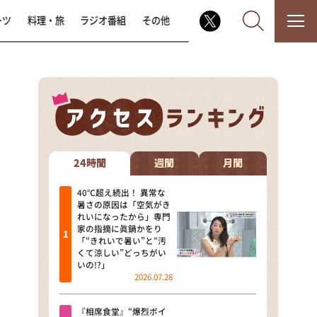
ーツ
料理・旅
ラジオ番組
その他
なるみ・岡村の過ぎるTV
相席食堂
24時間
週間
月間
これ余談なんですけど・・・
40℃超え続出！ 異常な
暑さの原因は「空気がき
れいになったから」専門
～人生密着トークバラエティ！
家の指摘に眞鍋かをり
～ やすとものいたって真剣です
「“きれいで暑い”と“汚
くて涼しい”どっちがい
探偵！ナイトスクープ
いの!?」
2026.07.28
news おかえり
『相席食堂』“爆烈ボイ