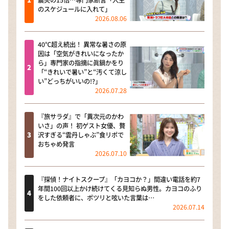
震災の15倍…専門家断言「人生
のスケジュールに入れて」
2026.08.06
40℃超え続出！ 異常な暑さの原
因は「空気がきれいになったか
ら」専門家の指摘に眞鍋かをり
「“きれいで暑い”と“汚くて涼し
い”どっちがいいの!?」
2026.07.28
『旅サラダ』で「異次元のかわ
いさ」の声！ 初ゲスト女優、贅
沢すぎる“雲丹しゃぶ”食リポで
おちゃめ発言
2026.07.10
『探偵！ナイトスクープ』「カヨコか？」間違い電話を約7
年間100回以上かけ続けてくる見知らぬ男性。カヨコのふり
をした依頼者に、ポツリと呟いた言葉は…
2026.07.14