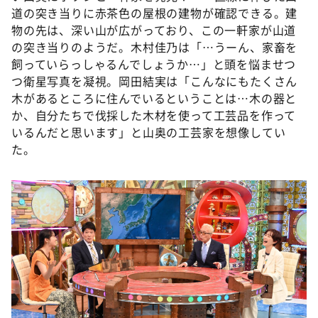
DAIGOも台所 ～きょうの献立 何にする？～
道の突き当りに赤茶色の屋根の建物が確認できる。建
物の先は、深い山が広がっており、この一軒家が山道
本日はダイアンなり！シーズン２
の突き当りのようだ。木村佳乃は「…うーん、家畜を
朝だ！生です旅サラダ
飼っていらっしゃるんでしょうか…」と頭を悩ませつ
教えて！ニュースライブ 正義のミカタ
つ衛星写真を凝視。岡田結実は「こんなにもたくさん
木があるところに住んでいるということは…木の器と
ＬＩＦＥ～夢のカタチ～
か、自分たちで伐採した木材を使って工芸品を作って
新婚さんいらっしゃい！
いるんだと思います」と山奥の工芸家を想像してい
た。
ポツンと一軒家
ザキ山小屋本館
ぺこぱのまるスポ
アナ回覧板