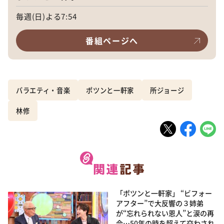
毎週(日)よる7:54
番組ページへ
バラエティ・音楽
ポツンと一軒家
所ジョージ
林修
「ポツンと一軒家」 “ビフォー
アフター”で大反響の３姉弟
が“忘れられない恩人”と涙の再
会…50年の時を超えて交わされ