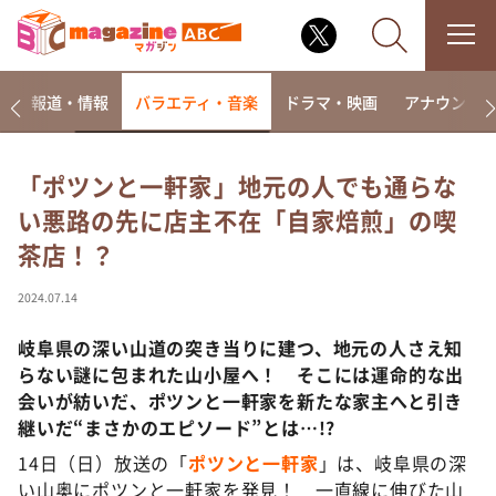
ー
報道・情報
バラエティ・音楽
ドラマ・映画
アナウンサ
「ポツンと一軒家」地元の人でも通らな
い悪路の先に店主不在「自家焙煎」の喫
なるみ・岡村の過ぎるTV
茶店！？
相席食堂
これ余談なんですけど・・・
2024.07.14
～人生密着トークバラエティ！～ やすとものいたっ
て真剣です
岐阜県の深い山道の突き当りに建つ、地元の人さえ知
らない謎に包まれた山小屋へ！ そこには運命的な出
探偵！ナイトスクープ
会いが紡いだ、ポツンと一軒家を新たな家主へと引き
news おかえり
継いだ“まさかのエピソード”とは…!?
河合＆A.B.C-Z塚田×福井アナ「なんでやねん！？」
14日（日）放送の「
ポツンと一軒家
」は、岐阜県の深
（news おかえり）
い山奥にポツンと一軒家を発見！ 一直線に伸びた山