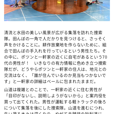
©️ABCテレビ
清流と水田の美しい風景が広がる集落を訪れた捜索
隊。田んぼの一角で人だかりを見つけると、さっそく
声をかけることに。耕作放棄地を作らないために、組
合で田んぼの手入れを行っているという男性たち。そ
の中に、ポツンと一軒家の近くに自宅があるという70
代の男性が！ いきなりの有力情報に色めき立つ捜索
隊だが、どうやらポツンと一軒家の住人は、地元との
交流はなく、「誰が住んでいるのか見当もつかないで
す」と一軒家の詳細はベールに包まれたままだ。
山道は複雑とのことで、一軒家の近くに住む男性が
「目印がないし、説明しようがないから」と案内役を
買って出てくれた。男性が運転する軽トラックの後ろ
について集落を後にした捜索隊。山道を進むにつれ、
生い茂る木々は深くなり、やがて未舗装の砂利道に。