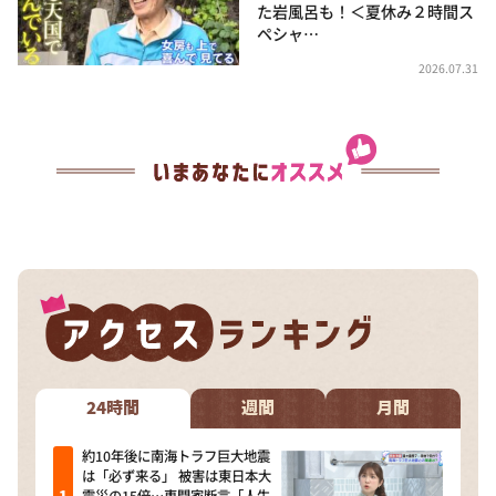
た岩風呂も！＜夏休み２時間ス
ペシャ…
2026.07.31
24時間
週間
月間
約10年後に南海トラフ巨大地震
は「必ず来る」 被害は東日本大