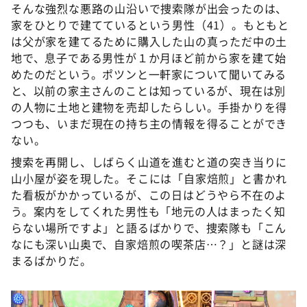
そんな強烈な悪路の山沿いで捜索隊が出会ったのは、
家をひとりで建てているという男性（41）。もともと
は父が家を建てるために購入した山の真っただ中の土
地で、息子である男性が１か月ほど前から家を建て始
めたのだという。ポツンと一軒家について聞いてみる
と、以前の家主さんのことは知っているが、現在は別
の人物に土地と建物を売却したらしい。手掛かりを得
つつも、いまだ現在の持ち主の情報を得ることができ
ない。
捜索を再開し、しばらく山道を進むと道の突き当りに
山小屋が姿を現した。そこには「自家焙煎」と書かれ
た看板がかかっているが、この日はどうやら不在のよ
う。案内をしてくれた男性も「地元の人はまったく知
らない場所ですよ」と語るばかりで、捜索隊も「こん
なにも深い山奥で、自家焙煎の喫茶店…？」と謎は深
まるばかりだ。