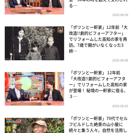
る…
2026.08.09
「ポツンと一軒家」12年前「大
改造!!劇的ビフォーアフター」
でリフォームした高知の家を再
訪。7歳で親がいなくなった3
姉…
2026.08.06
「ポツンと一軒家」 12年前
「大改造!!劇的ビフォーアフタ
ー」でリフォームした高知の家
が登場！ 秘境の一軒家に宿る、
３…
2026.08.02
「ポツンと一軒家」70代でセル
フビルドした絶景の山小屋に
続々と集う人々。自然を活用し