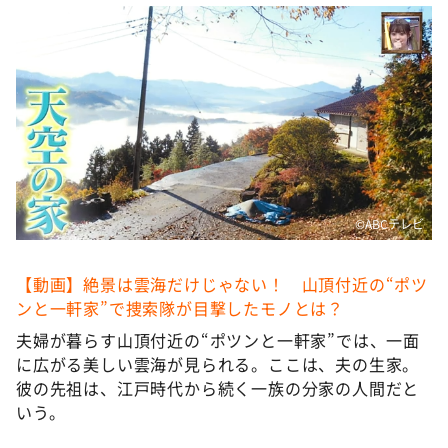
DAIGOも台所 ～きょうの献立 何にする？～
本日はダイアンなり！シーズン２
朝だ！生です旅サラダ
教えて！ニュースライブ 正義のミカタ
ＬＩＦＥ～夢のカタチ～
新婚さんいらっしゃい！
ポツンと一軒家
©️ABCテレビ
ザキ山小屋本館
【動画】絶景は雲海だけじゃない！ 山頂付近の“ポツ
ぺこぱのまるスポ
ンと一軒家”で捜索隊が目撃したモノとは？
アナ回覧板
夫婦が暮らす山頂付近の“ポツンと一軒家”では、一面
に広がる美しい雲海が見られる。ここは、夫の生家。
彼の先祖は、江戸時代から続く一族の分家の人間だと
いう。