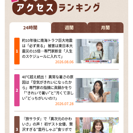
24時間
週間
月間
約10年後に南海トラフ巨大地震
は「必ず来る」 被害は東日本大
震災の15倍…専門家断言「人生
のスケジュールに入れて」
2026.08.06
40℃超え続出！ 異常な暑さの原
因は「空気がきれいになったか
ら」専門家の指摘に眞鍋かをり
「“きれいで暑い”と“汚くて涼し
い”どっちがいいの!?」
2026.07.28
『旅サラダ』で「異次元のかわ
いさ」の声！ 初ゲスト女優、贅
沢すぎる“雲丹しゃぶ”食リポで