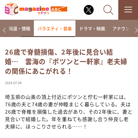
ー
報道・情報
バラエティ・音楽
ドラマ・映画
アナウンサ
26歳で脊髄損傷、2年後に見合い結
婚… 雲海の『ポツンと一軒家』老夫婦
なるみ・岡村の過ぎるTV
の関係にあこがれる！
相席食堂
これ余談なんですけど・・・
2024.07.04
～人生密着トークバラエティ！～ やすとものいたっ
て真剣です
埼玉県の山奥の頂上付近にポツンと佇む一軒家には、
76歳の夫と74歳の妻が仲睦まじく暮らしている。夫は
探偵！ナイトスクープ
26歳で脊椎を損傷した過去があり、その2年後に、妻と
news おかえり
見合いで結婚した。年を重ねても感謝し合う仲良し老
河合＆A.B.C-Z塚田×福井アナ「なんでやねん！？」
夫婦に、ほっこりさせられる……！
（news おかえり）