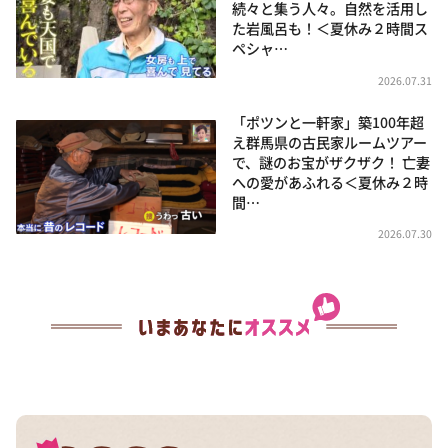
続々と集う人々。自然を活用し
た岩風呂も！＜夏休み２時間ス
ペシャ…
2026.07.31
「ポツンと一軒家」築100年超
え群馬県の古民家ルームツアー
で、謎のお宝がザクザク！ 亡妻
への愛があふれる＜夏休み２時
間…
2026.07.30