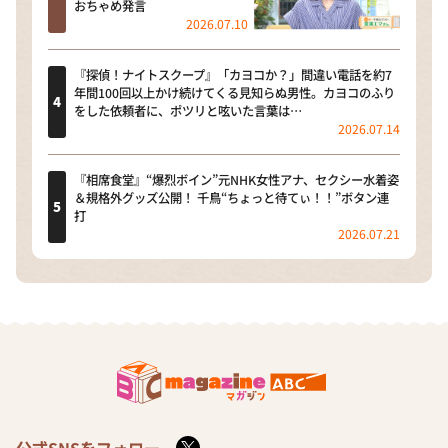
おちゃめ発言
2026.07.10
『探偵！ナイトスクープ』「カヨコか？」間違い電話を約7
年間100回以上かけ続けてくる見知らぬ男性。カヨコのふり
をした依頼者に、ポツリと呟いた言葉は…
2026.07.14
『相席食堂』“爆烈ボイン”元NHK女性アナ、セクシー水着姿
＆規格外グッズ公開！ 千鳥“ちょっと待てぃ！！”ボタン連
打
2026.07.21
公式SNSをフォロー