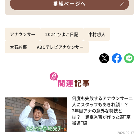
番組ページへ
アナウンサー
2024 ひよこ日記
中村想人
大石紗椰
ABCテレビアナウンサー
何度も失敗するアナウンサー二
人にスタッフもあきれ顔！？
2年目アナの意外な特技と
は？ 豊臣秀吉が作った道“京
街道”編
2026.02.17