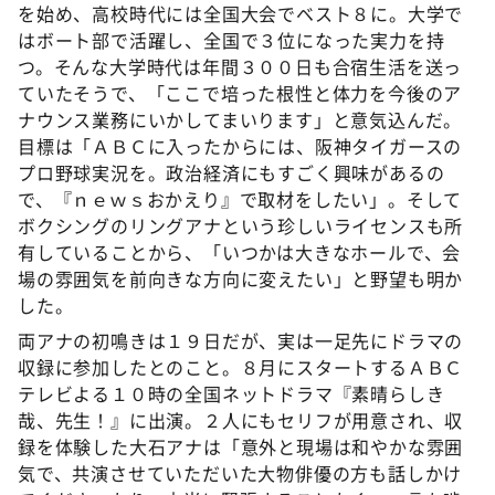
を始め、高校時代には全国大会でベスト８に。大学で
はボート部で活躍し、全国で３位になった実力を持
つ。そんな大学時代は年間３００日も合宿生活を送っ
ていたそうで、「ここで培った根性と体力を今後のア
ナウンス業務にいかしてまいります」と意気込んだ。
目標は「ＡＢＣに入ったからには、阪神タイガースの
プロ野球実況を。政治経済にもすごく興味があるの
で、『ｎｅｗｓおかえり』で取材をしたい」。そして
ボクシングのリングアナという珍しいライセンスも所
有していることから、「いつかは大きなホールで、会
場の雰囲気を前向きな方向に変えたい」と野望も明か
した。
両アナの初鳴きは１９日だが、実は一足先にドラマの
収録に参加したとのこと。８月にスタートするＡＢＣ
テレビよる１０時の全国ネットドラマ『素晴らしき
哉、先生！』に出演。２人にもセリフが用意され、収
録を体験した大石アナは「意外と現場は和やかな雰囲
気で、共演させていただいた大物俳優の方も話しかけ