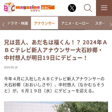
楽
ドラマ・映画
アナウンサー
アニメ・ヒーロー
スポーツ
兄は芸人、あだ名は福くん！？ 2024年Ａ
ＢＣテレビ新人アナウンサー大石紗椰・
なるみ・岡村の過ぎるTV
中村想人が明日19日にデビュー！
相席食堂
これ余談なんですけど・・・
2024.06.18
～人生密着トークバラエティ！～ やすとものいたっ
て真剣です
今年４月に入社したＡＢＣテレビ新人アナウンサーの
大石紗椰（おおいしさや）、中村想人（なかむらそう
探偵！ナイトスクープ
と）が、６月１９日（水）にデビューを迎える。
news おかえり
河合＆A.B.C-Z塚田×福井アナ「なんでやねん！？」
（news おかえり）