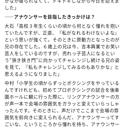
かなか寝られなくて、ドキドキしながら今日を迎えま
した」
――アナウンサーを目指したきっかけは？
大石「高校３年生くらいの頃から何となく憧れを抱い
ていたんですが、正直、『私がなれるわけないよな』
という思いが強くて。そのときに原動力となったのが
兄の存在でした。６歳上の兄は今、吉本興業でお笑い
芸人をしているのですが、売れっ子芸人になるとい
う“狭き狭き門”に向かってチャレンジし続ける兄の姿
を見て、『私もチャレンジしてみるのもありかな』と
思えるようになりました」
中村「小学生の頃からずっとボクシングをやっている
んですけれども、初めてプロボクシングの試合を後楽
園ホールに観に行った際に、リングアナウンサーの方
が声一本で会場の雰囲気をガラッと変えていらっしゃ
ったんです。そのときに、声だけでここまで会場の雰
囲気を前向きに変えられるんだ、アナウンサーってす
ごいな、というところから憧れを持ち、アナウンサー