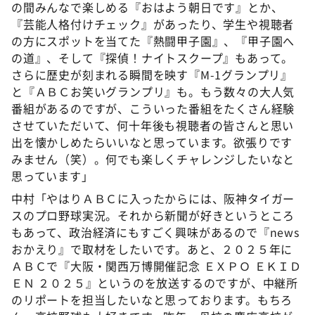
の間みんなで楽しめる『おはよう朝日です』とか、
『芸能人格付けチェック』があったり、学生や視聴者
の方にスポットを当てた『熱闘甲子園』、『甲子園へ
の道』、そして『探偵！ナイトスクープ』もあって。
さらに歴史が刻まれる瞬間を映す『M-1グランプリ』
と『ＡＢＣお笑いグランプリ』も。もう数々の大人気
番組があるのですが、こういった番組をたくさん経験
させていただいて、何十年後も視聴者の皆さんと思い
出を懐かしめたらいいなと思っています。欲張りです
みません（笑）。何でも楽しくチャレンジしたいなと
思っています」
中村「やはりＡＢＣに入ったからには、阪神タイガー
スのプロ野球実況。それから新聞が好きというところ
もあって、政治経済にもすごく興味があるので『news
おかえり』で取材をしたいです。あと、２０２５年に
ＡＢＣで『大阪・関西万博開催記念 ＥＸＰＯ ＥＫＩＤ
ＥＮ ２０２５』というのを放送するのですが、中継所
のリポートを担当したいなと思っております。もちろ