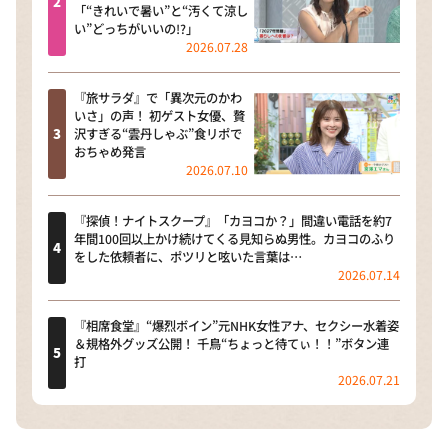
「“きれいで暑い”と“汚くて涼し
い”どっちがいいの!?」
2026.07.28
『旅サラダ』で「異次元のかわ
いさ」の声！ 初ゲスト女優、贅
沢すぎる“雲丹しゃぶ”食リポで
おちゃめ発言
2026.07.10
『探偵！ナイトスクープ』「カヨコか？」間違い電話を約7
年間100回以上かけ続けてくる見知らぬ男性。カヨコのふり
をした依頼者に、ポツリと呟いた言葉は…
2026.07.14
『相席食堂』“爆烈ボイン”元NHK女性アナ、セクシー水着姿
＆規格外グッズ公開！ 千鳥“ちょっと待てぃ！！”ボタン連
打
2026.07.21