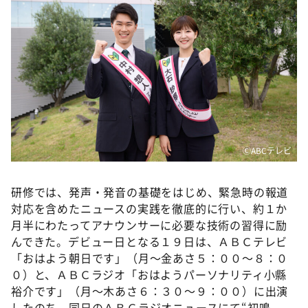
DAIGOも台所 ～きょうの献立 何にする？～
本日はダイアンなり！シーズン２
朝だ！生です旅サラダ
教えて！ニュースライブ 正義のミカタ
ＬＩＦＥ～夢のカタチ～
新婚さんいらっしゃい！
ポツンと一軒家
ⒸABCテレビ
ザキ山小屋本館
研修では、発声・発音の基礎をはじめ、緊急時の報道
ぺこぱのまるスポ
対応を含めたニュースの実践を徹底的に行い、約１か
アナ回覧板
月半にわたってアナウンサーに必要な技術の習得に励
んできた。デビュー日となる１９日は、ＡＢＣテレビ
「おはよう朝日です」（月～金あさ５：００～８：０
０）と、ＡＢＣラジオ「おはようパーソナリティ小縣
裕介です」（月～木あさ６：３０～９：００）に出演
したのち、同日のＡＢＣラジオニュースにて“初鳴