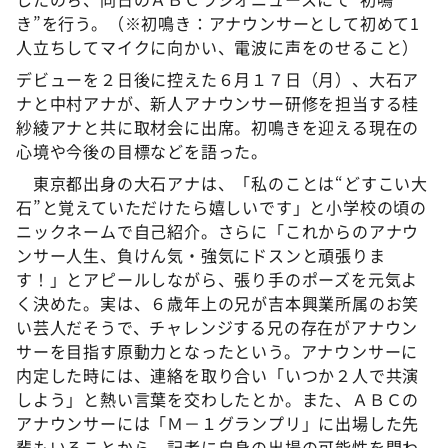
き”を行う。（※初鳴き：アナウンサーとして初めて1
人立ちしてマイクに向かい、電波に声をのせること）
デビューを２日後に控えた６月１７日（月）、大石ア
ナと中村アナが、新人アナウンサー研修を担当する桂
紗綾アナと共に取材会に出席。初鳴きを迎える現在の
心境や今後の目標などを語った。
東京都出身の大石アナは、「私のことは“どすこい大
石”と覚えていただけたら嬉しいです」と小学校の頃の
ニックネームで自己紹介。さらに「これからのアナウ
ンサー人生、負けん気・強気にドスンと頑張りま
す！」とアピールしながら、張り手のポーズを元気よ
く決めた。実は、６歳年上の兄が吉本興業所属のお笑
い芸人だそうで、チャレンジする兄の存在がアナウン
サーを目指す原動力となったという。アナウンサーに
内定した時には、連絡を取り合い「いつか２人で共演
しよう」と熱い言葉を交わしたとか。また、ＡＢＣの
アナウンサーには「Ｍ－１グランプリ」に出場した先
輩もいることから、記者に自身の出場の可能性を問わ