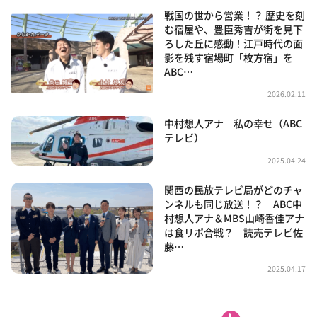
戦国の世から営業！？ 歴史を刻
む宿屋や、豊臣秀吉が街を見下
ろした丘に感動！江戸時代の面
影を残す宿場町「枚方宿」を
ABC…
2026.02.11
中村想人アナ 私の幸せ（ABC
テレビ）
2025.04.24
関西の民放テレビ局がどのチャ
ンネルも同じ放送！？ ABC中
村想人アナ＆MBS山崎香佳アナ
は食リポ合戦？ 読売テレビ佐
藤…
2025.04.17