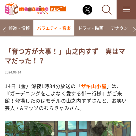
ー
報道・情報
バラエティ・音楽
ドラマ・映画
アナウンサ
「育つ方が大事！」山之内すず 実はマ
マだった！？
なるみ・岡村の過ぎるTV
相席食堂
2024.06.14
これ余談なんですけど・・・
14日（金）深夜1時34分放送の「
ザキ山小屋
」は、
～人生密着トークバラエティ！～ やすとものいたっ
『ガーデニングをこよなく愛する御一行様』がご来
て真剣です
館！登場したのはモデルの山之内すずさんと、お笑い
探偵！ナイトスクープ
芸人・Aマッソのむらきゃみさん。
news おかえり
河合＆A.B.C-Z塚田×福井アナ「なんでやねん！？」
（news おかえり）