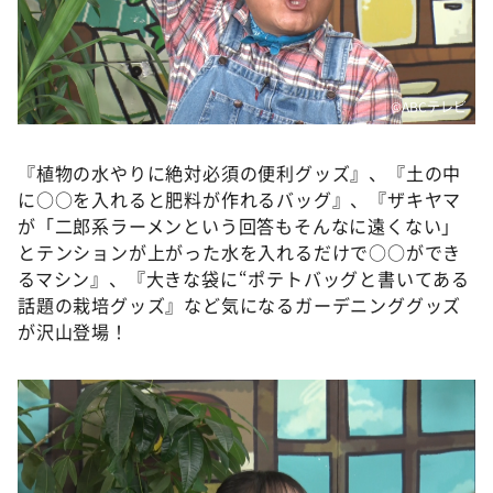
©️ABCテレビ
『植物の水やりに絶対必須の便利グッズ』、『土の中
に○○を入れると肥料が作れるバッグ』、『ザキヤマ
が「二郎系ラーメンという回答もそんなに遠くない」
とテンションが上がった水を入れるだけで○○ができ
るマシン』、『大きな袋に“ポテトバッグと書いてある
話題の栽培グッズ』など気になるガーデニンググッズ
が沢山登場！