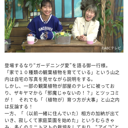
DAIGOも台所 ～きょうの献立 何にする？～
本日はダイアンなり！シーズン２
朝だ！生です旅サラダ
教えて！ニュースライブ 正義のミカタ
ＬＩＦＥ～夢のカタチ～
©️ABCテレビ
新婚さんいらっしゃい！
ポツンと一軒家
登場するなり“ガーデニング愛”を語る御一行様。
ザキ山小屋本館
「家で１０種類の観葉植物を育てている」という山之
内は自宅の写真を見せながら説明をする。
ぺこぱのまるスポ
しかし、一部の観葉植物が部屋のテレビに被ってお
アナ回覧板
り、ザキヤマから「邪魔じゃないの！？」とツッコミ
が！ それでも「（植物が）育つ方が大事」と山之内
は反論する！
一方、「（以前一緒に住んでいた）相方の加納が出て
いき、寂しくて家庭菜園を始めた」というむらきゃ
み。多くのミニトマトの栽培をしており、“アイコ”と