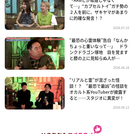
「AKBとか坂道じゃなく
て…」“カプセルトイ”ガチ勢の
２人を前に、ザキヤマがあまり
に的確な発言！？
2026.07.10
“最恐の心霊体験”告白「なんか
ちょっと重いなって…」 ドラ
ンクドラゴン塚地 目を覚ます
と膝の上に見知らぬ人が…
2026.06.18
“リアルと霊”が混ざった怪
談！？ “最恐で最凶”の怪談を
オカルト系YouTuberが披露す
ると……スタジオに異変が！
2026.06.12