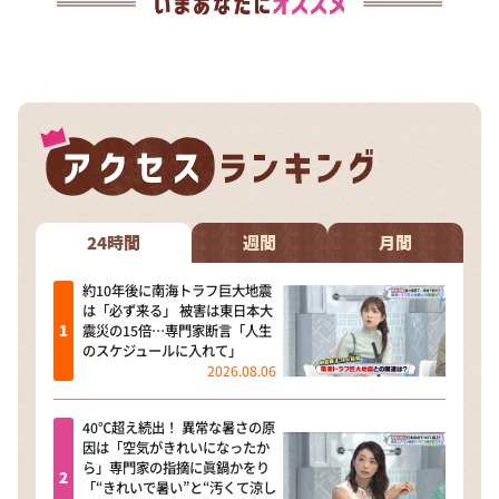
24時間
週間
月間
約10年後に南海トラフ巨大地震
は「必ず来る」 被害は東日本大
震災の15倍…専門家断言「人生
のスケジュールに入れて」
2026.08.06
40℃超え続出！ 異常な暑さの原
因は「空気がきれいになったか
ら」専門家の指摘に眞鍋かをり
「“きれいで暑い”と“汚くて涼し