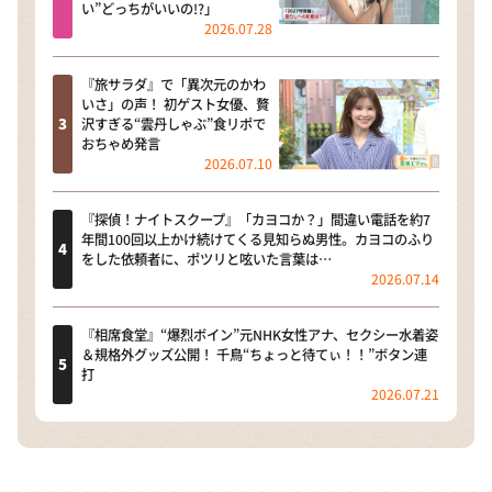
い”どっちがいいの!?」
2026.07.28
『旅サラダ』で「異次元のかわ
いさ」の声！ 初ゲスト女優、贅
沢すぎる“雲丹しゃぶ”食リポで
おちゃめ発言
2026.07.10
『探偵！ナイトスクープ』「カヨコか？」間違い電話を約7
年間100回以上かけ続けてくる見知らぬ男性。カヨコのふり
をした依頼者に、ポツリと呟いた言葉は…
2026.07.14
『相席食堂』“爆烈ボイン”元NHK女性アナ、セクシー水着姿
＆規格外グッズ公開！ 千鳥“ちょっと待てぃ！！”ボタン連
打
2026.07.21