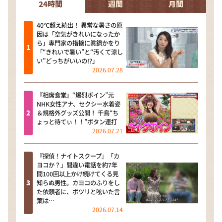
24時間
週間
月間
40℃超え続出！ 異常な暑さの原
因は「空気がきれいになったか
ら」専門家の指摘に眞鍋かをり
「“きれいで暑い”と“汚くて涼し
い”どっちがいいの!?」
2026.07.28
『相席食堂』“爆烈ボイン”元
NHK女性アナ、セクシー水着姿
＆規格外グッズ公開！ 千鳥“ち
ょっと待てぃ！！”ボタン連打
2026.07.21
『探偵！ナイトスクープ』「カ
ヨコか？」間違い電話を約7年
間100回以上かけ続けてくる見
知らぬ男性。カヨコのふりをし
た依頼者に、ポツリと呟いた言
葉は…
2026.07.14