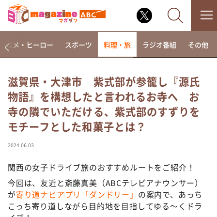
アニメ・ヒーロー
スポーツ
料理・旅
ラジオ番組
その他
滋賀県・大津市 紫式部が参籠し『源氏
物語』を構想したと言われるお寺へ お
なるみ・岡村の過ぎるTV
寺の隣でいただける、紫式部のすずりを
相席食堂
モチーフとした和菓子とは？
これ余談なんですけど・・・
～人生密着トークバラエティ！～ やすとものいたっ
2024.06.03
て真剣です
関西の女子ドライブ旅のおすすめルートをご紹介！
探偵！ナイトスクープ
今回は、友近と斎藤真美（ABCテレビアナウンサー）
news おかえり
が
寄り道ナビアプリ「ダンドリー」
の案内で、あっち
河合＆A.B.C-Z塚田×福井アナ「なんでやねん！？」
こっち寄り道しながら目的地を目指してゆる～くドラ
（news おかえり）