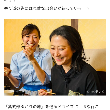
イブ！
DAIGOも台所 ～きょうの献立 何にする？～
寄り道の先には素敵な出会いが待っている！？
本日はダイアンなり！シーズン２
朝だ！生です旅サラダ
教えて！ニュースライブ 正義のミカタ
ＬＩＦＥ～夢のカタチ～
新婚さんいらっしゃい！
ポツンと一軒家
ザキ山小屋本館
ぺこぱのまるスポ
アナ回覧板
©️ABCテレビ
「紫式部ゆかりの地」を巡るドライブに ほな行こ