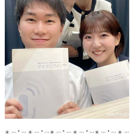
DAIGOも台所 ～きょうの献立 何にする？～
本日はダイアンなり！シーズン２
朝だ！生です旅サラダ
教えて！ニュースライブ 正義のミカタ
ＬＩＦＥ～夢のカタチ～
新婚さんいらっしゃい！
ポツンと一軒家
ザキ山小屋本館
ぺこぱのまるスポ
アナ回覧板
©️ABCテレビ
＊ … * … ＊ … * …＊ … * … ＊ … * …＊ … * … ＊ …