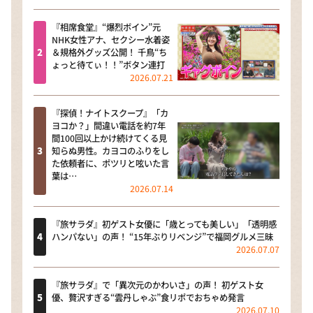
『相席食堂』“爆烈ボイン”元
NHK女性アナ、セクシー水着姿
＆規格外グッズ公開！ 千鳥“ち
ょっと待てぃ！！”ボタン連打
2026.07.21
『探偵！ナイトスクープ』「カ
ヨコか？」間違い電話を約7年
間100回以上かけ続けてくる見
知らぬ男性。カヨコのふりをし
た依頼者に、ポツリと呟いた言
葉は…
2026.07.14
『旅サラダ』初ゲスト女優に「歳とっても美しい」「透明感
ハンパない」の声！ “15年ぶりリベンジ”で福岡グルメ三昧
2026.07.07
『旅サラダ』で「異次元のかわいさ」の声！ 初ゲスト女
優、贅沢すぎる“雲丹しゃぶ”食リポでおちゃめ発言
2026.07.10