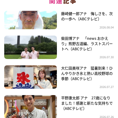
藤崎健一郎アナ 悔しさを、次
の一歩へ（ABCテレビ）
2026.08.04
柴田博アナ 「news おかえ
り」熊野古道編、ラストスパー
トへ（ABCテレビ）
2026.07.30
大仁田美咲アナ 猛暑到来！ひ
んやりかき氷と熱い高校野球の
季節（ABCテレビ）
2026.07.27
平野康太郎 アナ 27歳になり
ました！感謝と新たな気持ちで
（ABCテレビ）
2026.07.26