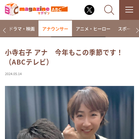
楽
ドラマ・映画
アナウンサー
アニメ・ヒーロー
スポーツ
小寺右子 アナ 今年もこの季節です！
（ABCテレビ）
なるみ・岡村の過ぎるTV
相席食堂
2024.05.14
これ余談なんですけど・・・
～人生密着トークバラエティ！～ やすとものいたっ
て真剣です
探偵！ナイトスクープ
news おかえり
河合＆A.B.C-Z塚田×福井アナ「なんでやねん！？」
（news おかえり）