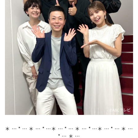
DAIGOも台所 ～きょうの献立 何にする？～
本日はダイアンなり！シーズン２
朝だ！生です旅サラダ
教えて！ニュースライブ 正義のミカタ
ＬＩＦＥ～夢のカタチ～
新婚さんいらっしゃい！
ポツンと一軒家
ザキ山小屋本館
ぺこぱのまるスポ
アナ回覧板
©️ABCテレビ
＊ … * … ＊ … * …＊ … * … ＊ … * …＊ … * … ＊ …
* … ＊ …