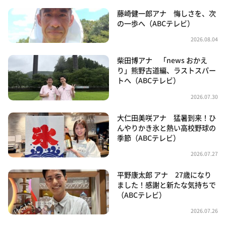
藤崎健一郎アナ 悔しさを、次
の一歩へ（ABCテレビ）
2026.08.04
柴田博アナ 「news おかえ
り」熊野古道編、ラストスパー
トへ（ABCテレビ）
2026.07.30
大仁田美咲アナ 猛暑到来！ひ
んやりかき氷と熱い高校野球の
季節（ABCテレビ）
2026.07.27
平野康太郎 アナ 27歳になり
ました！感謝と新たな気持ちで
（ABCテレビ）
2026.07.26