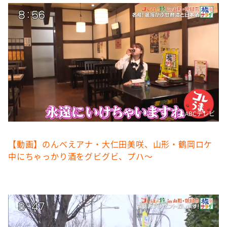
DAIGOも台所 ～きょうの献立 何にする？～
本日はダイアンなり！シーズン２
朝だ！生です旅サラダ
教えて！ニュースライブ 正義のミカタ
ＬＩＦＥ～夢のカタチ～
新婚さんいらっしゃい！
ポツンと一軒家
©️ABCテレビ
ザキ山小屋本館
【動画】のんべえアナ・大仁田美咲、山形・鶴岡ロケ
ぺこぱのまるスポ
中にちゃっかり酒をグビグビ、プハ～
アナ回覧板