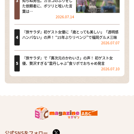
知らぬ男性。カヨコのふりをし
た依頼者に、ポツリと呟いた言
葉は…
2026.07.14
『旅サラダ』初ゲスト女優に「歳とっても美しい」「透明感
ハンパない」の声！ “15年ぶりリベンジ”で福岡グルメ三昧
2026.07.07
『旅サラダ』で「異次元のかわいさ」の声！ 初ゲスト女
優、贅沢すぎる“雲丹しゃぶ”食リポでおちゃめ発言
2026.07.10
公式SNSをフォロー