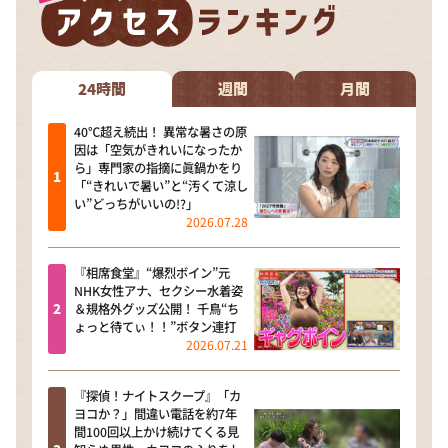
24時間
週間
月間
40℃超え続出！ 異常な暑さの原
因は「空気がきれいになったか
ら」専門家の指摘に眞鍋かをり
「“きれいで暑い”と“汚くて涼し
い”どっちがいいの!?」
2026.07.28
『相席食堂』“爆烈ボイン”元
NHK女性アナ、セクシー水着姿
＆規格外グッズ公開！ 千鳥“ち
ょっと待てぃ！！”ボタン連打
2026.07.21
『探偵！ナイトスクープ』「カ
ヨコか？」間違い電話を約7年
間100回以上かけ続けてくる見