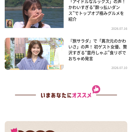
「アイドルなルックス」の声！
かわいすぎる“酔っ払いダン
ス”でトップオブ極みグルメを
紹介
2026.07.16
『旅サラダ』で「異次元のかわ
いさ」の声！ 初ゲスト女優、贅
沢すぎる“雲丹しゃぶ”食リポで
おちゃめ発言
2026.07.10