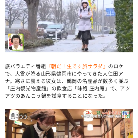
©️ABCテレビ
旅バラエティ番組
『朝だ！生です旅サラダ』
のロケ
で、大雪が降る山形県鶴岡市にやってきた大仁田ア
ナ。寒さに震える彼女は、鶴岡の名産品が数多く並ぶ
「庄内観光物産館」の飲食店「味処 庄内庵」で、アツ
アツのあんこう鍋を試食することになった。