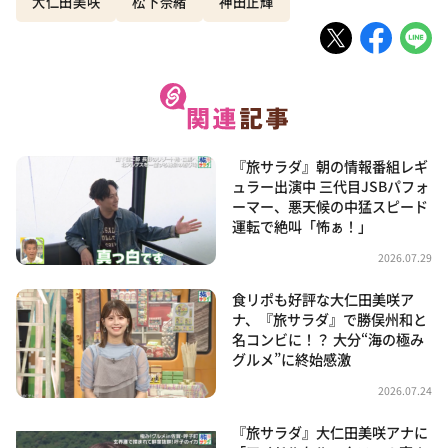
大仁田美咲
松下奈緒
神田正輝
『旅サラダ』朝の情報番組レギ
ュラー出演中 三代目JSBパフォ
ーマー、悪天候の中猛スピード
運転で絶叫「怖ぁ！」
2026.07.29
食リポも好評な大仁田美咲ア
ナ、『旅サラダ』で勝俣州和と
名コンビに！？ 大分“海の極み
グルメ”に終始感激
2026.07.24
『旅サラダ』大仁田美咲アナに