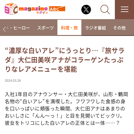
アニメ・ヒーロー
スポーツ
料理・旅
ラジオ番組
その他
“濃厚な白いアレ”にうっとり…『旅サラ
ダ』大仁田美咲アナがコラーゲンたっぷ
なるみ・岡村の過ぎるTV
りなレアメニューを堪能
相席食堂
これ余談なんですけど・・・
2024.03.26
～人生密着トークバラエティ！～ やすとものいたっ
て真剣です
入社1年目のアナウンサー・大仁田美咲が、山形・鶴岡
名物の“白いアレ”を満喫した。フワフワした食感の身
探偵！ナイトスクープ
を口いっぱいに頬張った瞬間、大仁田アナはあまりの
news おかえり
おいしさに「んん～っ！」と目を見開いてビックリ。
河合＆A.B.C-Z塚田×福井アナ「なんでやねん！？」
彼女をトリコにした白いアレの正体とは一体……？
（news おかえり）