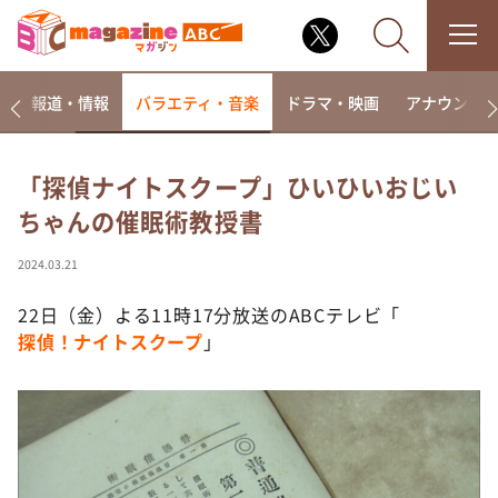
ー
報道・情報
バラエティ・音楽
ドラマ・映画
アナウンサ
「探偵ナイトスクープ」ひいひいおじい
ちゃんの催眠術教授書
なるみ・岡村の過ぎるTV
相席食堂
2024.03.21
これ余談なんですけど・・・
22日（金）よる11時17分放送のABCテレビ「
～人生密着トークバラエティ！～ やすとものいたっ
探偵！ナイトスクープ
」
て真剣です
探偵！ナイトスクープ
news おかえり
河合＆A.B.C-Z塚田×福井アナ「なんでやねん！？」
（news おかえり）