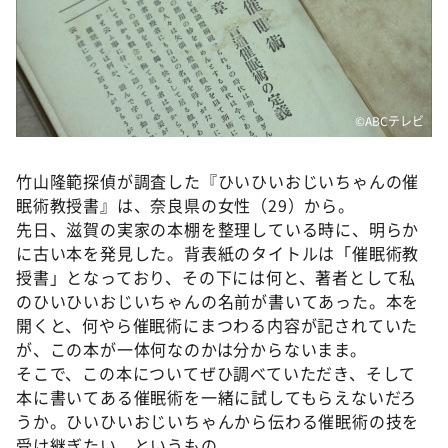
DAIGOも台所 ～きょうの献立 何にする？～
本日はダイアンなり！シーズン２
朝だ！生です旅サラダ
教えて！ニュースライブ 正義のミカタ
©ABCテレビ
ＬＩＦＥ～夢のカタチ～
竹山隆範探偵が調査した『ひいひいおじいちゃんの催
新婚さんいらっしゃい！
眠術教授書』は、奈良県の女性（29）から。
ポツンと一軒家
先日、滋賀の実家の本棚を整理している時に、明らか
ザキ山小屋本館
に古い本を発見した。背表紙のタイトルは「催眠術教
授書」となっており、その下には何と、著者として私
ぺこぱのまるスポ
のひいひいおじいちゃんの名前が書いてあった。本を
アナ回覧板
開くと、何やら催眠術にまつわる内容が記されていた
が、この本が一体何なのかは分からないまま。
そこで、この本についてぜひ調べていただき、そして
本に書いてある催眠術を一緒に試してもらえないだろ
うか。ひいひいおじいちゃんから伝わる催眠術の技を
受け継ぎたい、というもの。