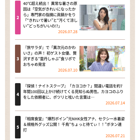
40℃超え続出！ 異常な暑さの原
因は「空気がきれいになったか
ら」専門家の指摘に眞鍋かをり
「“きれいで暑い”と“汚くて涼し
い”どっちがいいの!?」
2026.07.28
『旅サラダ』で「異次元のかわ
いさ」の声！ 初ゲスト女優、贅
沢すぎる“雲丹しゃぶ”食リポで
おちゃめ発言
2026.07.10
『探偵！ナイトスクープ』「カヨコか？」間違い電話を約7
年間100回以上かけ続けてくる見知らぬ男性。カヨコのふり
をした依頼者に、ポツリと呟いた言葉は…
2026.07.14
『相席食堂』“爆烈ボイン”元NHK女性アナ、セクシー水着姿
＆規格外グッズ公開！ 千鳥“ちょっと待てぃ！！”ボタン連
打
2026.07.21