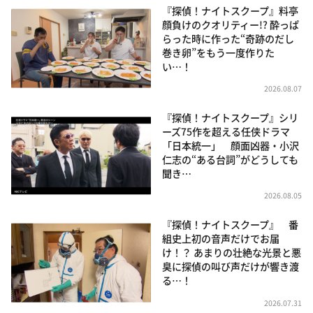
『探偵！ナイトスクープ』料亭
顔負けのクオリティー!? 酔っぱ
らった時に作った“奇跡のだし
巻き卵”をもう一度作りた
い…！
2026.08.07
『探偵！ナイトスクープ』シリ
ーズ75作を超える任侠ドラマ
「日本統一」 顔面凶器・小沢
仁志の“ある台詞”がどうしても
聞き…
2026.08.05
『探偵！ナイトスクープ』 番
組史上初の音声だけでお届
け！？ あまりの壮絶な光景と悪
臭に探偵の叫び声だけが響き渡
る…！
2026.07.31