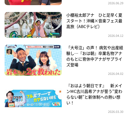
2026.06.29
小櫃裕太郎アナ ひと足早く夏
スタート！沖縄×音楽フェス最
高旅（ABCテレビ）
2026.04.12
「大号泣」の声！ 病気や出産経
験し…『おは朝』卒業名物アナ
のもとに育休中アナがサプライ
ズ登場
2026.04.02
『おはよう朝日です』 新メイ
ンMC古川昌希アナが誓う“変わ
らない朝”と新体制への熱い想
い！
2026.03.30