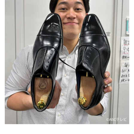
DAIGOも台所 ～きょうの献立 何にする？～
本日はダイアンなり！シーズン２
朝だ！生です旅サラダ
教えて！ニュースライブ 正義のミカタ
ＬＩＦＥ～夢のカタチ～
新婚さんいらっしゃい！
ポツンと一軒家
ザキ山小屋本館
ぺこぱのまるスポ
アナ回覧板
©️ABCテレビ