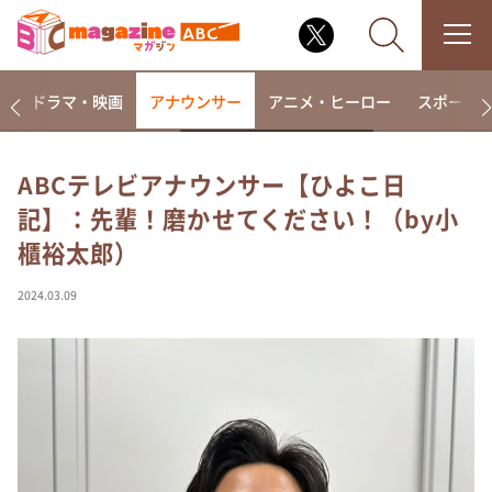
楽
ドラマ・映画
アナウンサー
アニメ・ヒーロー
スポーツ
ABCテレビアナウンサー【ひよこ日
記】：先輩！磨かせてください！（by小
なるみ・岡村の過ぎるTV
櫃裕太郎）
相席食堂
これ余談なんですけど・・・
2024.03.09
～人生密着トークバラエティ！～ やすとものいたっ
て真剣です
探偵！ナイトスクープ
news おかえり
河合＆A.B.C-Z塚田×福井アナ「なんでやねん！？」
（news おかえり）