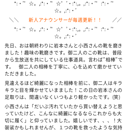
*:・’゜☆。,:*:・’゜☆゜’・:*:,。,:*:・’゜:*:・’゜
☆。,:*:・’
＼＼
新人アナウンサーが毎週更新！！
／／
*:・’゜☆。,:*:・’゜☆゜’・:*:,。,:*:・’゜:*:・’゜
☆。,:*:・’
先日、おは朝終わりに岩本さんと小西さんの靴を磨き
ました！趣味の靴磨きです。御二人のこの靴は、普段
から生放送を共にしている仕事道具。言わば”相棒”で
す。 御二人の相棒を丁寧に、心を込めて磨かせてい
ただきました。
見違えるほど綺麗になった相棒を前に、御二人はキラ
キラと目を輝かせていまました！この日の岩本さんの
足取りは、間違いなくいつもより軽かったです。(笑)
小西さんは「だいぶ汚れていたから買い替えようと思
っていたけど、こんなに綺麗になるならこれからも大
切に履く」と仰っていました。嬉しいです、、、！大
袈裟かもしれませんが、１つの靴を救ったような気持