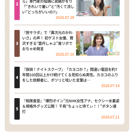
ら」専門家の指摘に眞鍋かをり
「“きれいで暑い”と“汚くて涼し
い”どっちがいいの!?」
2026.07.28
『旅サラダ』で「異次元のかわ
いさ」の声！ 初ゲスト女優、贅
沢すぎる“雲丹しゃぶ”食リポで
おちゃめ発言
2026.07.10
『探偵！ナイトスクープ』「カヨコか？」間違い電話を約7
年間100回以上かけ続けてくる見知らぬ男性。カヨコのふり
をした依頼者に、ポツリと呟いた言葉は…
2026.07.14
『相席食堂』“爆烈ボイン”元NHK女性アナ、セクシー水着姿
＆規格外グッズ公開！ 千鳥“ちょっと待てぃ！！”ボタン連
打
2026.07.21