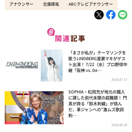
アナウンサー
北條瑛祐
ABCテレビアナウンサー
「まさか私が」テーマソングを
歌うLINDBERG渡瀬マキがゲス
ト出演！ 7/22（水）プロ野球中
継「阪神 vs. De…
2026.07.17
SOPHIA・松岡充が地元の職人
に課した前代未聞の超難題！ 門
真が誇る「鈴木刺繍」が挑ん
だ、革ジャンへの“激ムズ歌詞
刺…
2026.06.29