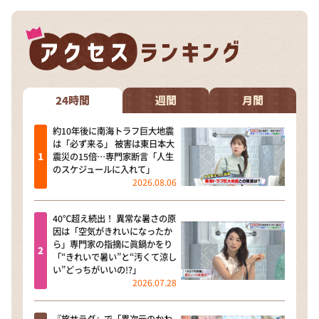
24時間
週間
月間
約10年後に南海トラフ巨大地震
は「必ず来る」 被害は東日本大
震災の15倍…専門家断言「人生
のスケジュールに入れて」
2026.08.06
40℃超え続出！ 異常な暑さの原
因は「空気がきれいになったか
ら」専門家の指摘に眞鍋かをり
「“きれいで暑い”と“汚くて涼し
い”どっちがいいの!?」
2026.07.28