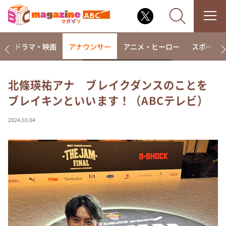
楽
ドラマ・映画
アナウンサー
アニメ・ヒーロー
スポーツ
北條瑛祐アナ ブレイクダンスのことを
ブレイキンといいます！（ABCテレビ）
なるみ・岡村の過ぎるTV
相席食堂
2024.03.04
これ余談なんですけど・・・
～人生密着トークバラエティ！～ やすとものいたっ
て真剣です
探偵！ナイトスクープ
news おかえり
河合＆A.B.C-Z塚田×福井アナ「なんでやねん！？」
（news おかえり）