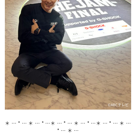
DAIGOも台所 ～きょうの献立 何にする？～
本日はダイアンなり！シーズン２
朝だ！生です旅サラダ
教えて！ニュースライブ 正義のミカタ
ＬＩＦＥ～夢のカタチ～
新婚さんいらっしゃい！
ポツンと一軒家
ザキ山小屋本館
ぺこぱのまるスポ
アナ回覧板
©️ABCテレビ
＊ … * … ＊ … * …＊ … * … ＊ … * …＊ … * … ＊ …
* … ＊ …