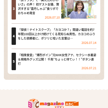
『旅サラダ』で「異次元のかわ
いさ」の声！ 初ゲスト女優、贅
沢すぎる“雲丹しゃぶ”食リポで
おちゃめ発言
2026.07.10
『探偵！ナイトスクープ』「カヨコか？」間違い電話を約7
年間100回以上かけ続けてくる見知らぬ男性。カヨコのふり
をした依頼者に、ポツリと呟いた言葉は…
2026.07.14
『相席食堂』“爆烈ボイン”元NHK女性アナ、セクシー水着姿
＆規格外グッズ公開！ 千鳥“ちょっと待てぃ！！”ボタン連
打
2026.07.21