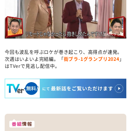
©️ABCテレビ
今回も波乱を呼ぶロケが巻き起こり、高得点が連発。
次週はいよいよ完結編。「
街ブラ-1グランプリ2024
」
はTVerで見逃し配信中。
番組
情報