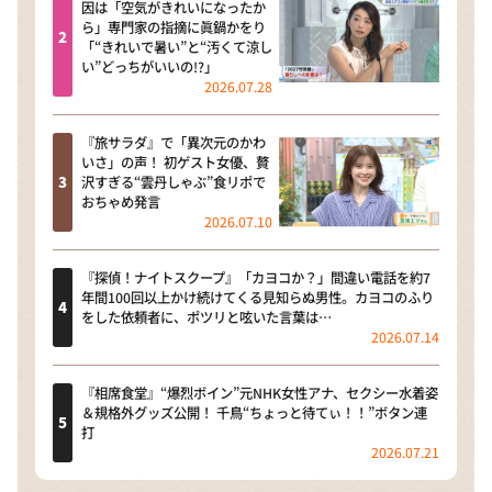
因は「空気がきれいになったか
ら」専門家の指摘に眞鍋かをり
「“きれいで暑い”と“汚くて涼し
い”どっちがいいの!?」
2026.07.28
『旅サラダ』で「異次元のかわ
いさ」の声！ 初ゲスト女優、贅
沢すぎる“雲丹しゃぶ”食リポで
おちゃめ発言
2026.07.10
『探偵！ナイトスクープ』「カヨコか？」間違い電話を約7
年間100回以上かけ続けてくる見知らぬ男性。カヨコのふり
をした依頼者に、ポツリと呟いた言葉は…
2026.07.14
『相席食堂』“爆烈ボイン”元NHK女性アナ、セクシー水着姿
＆規格外グッズ公開！ 千鳥“ちょっと待てぃ！！”ボタン連
打
2026.07.21