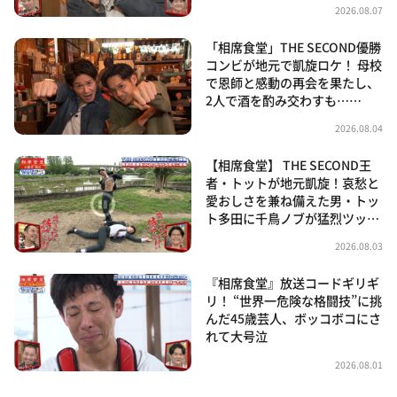
2026.08.07
「相席食堂」THE SECOND優勝
コンビが地元で凱旋ロケ！ 母校
で恩師と感動の再会を果たし、
2人で酒を酌み交わすも……
2026.08.04
【相席食堂】 THE SECOND王
者・トットが地元凱旋！哀愁と
愛おしさを兼ね備えた男・トッ
ト多田に千鳥ノブが猛烈ツッ…
2026.08.03
『相席食堂』放送コードギリギ
リ！ “世界一危険な格闘技”に挑
んだ45歳芸人、ボッコボコにさ
れて大号泣
2026.08.01