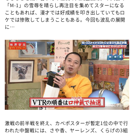
DAIGOも台所 ～きょうの献立 何にする？～
「M-1」の雪辱を晴らし再注目を集めてスターになる
こともあれば、漫才では好成績を叩き出していてもロ
本日はダイアンなり！シーズン２
ケでは惨敗してしまうこともある。今回も波乱の展開
朝だ！生です旅サラダ
に…
教えて！ニュースライブ 正義のミカタ
ＬＩＦＥ～夢のカタチ～
新婚さんいらっしゃい！
ポツンと一軒家
ザキ山小屋本館
ぺこぱのまるスポ
アナ回覧板
©️ABCテレビ
激戦の前半戦を終え、カベポスターが暫定1位の中で行
われた中盤戦には、さや香、ヤーレンズ、くらげの3組