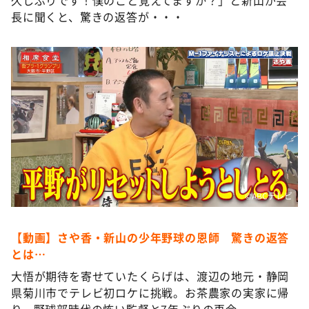
長に聞くと、驚きの返答が・・・
©️ABCテレビ
【動画】さや香・新山の少年野球の恩師 驚きの返答
とは…
大悟が期待を寄せていたくらげは、渡辺の地元・静岡
県菊川市でテレビ初ロケに挑戦。お茶農家の実家に帰
り、野球部時代の怖い監督と7年ぶりの再会。