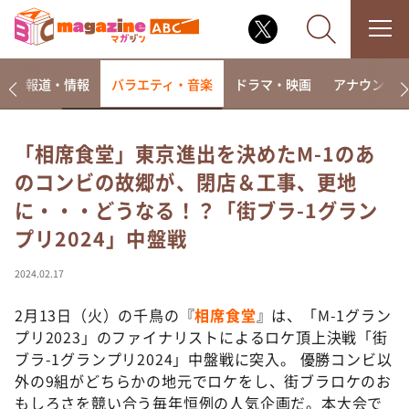
ー
報道・情報
バラエティ・音楽
ドラマ・映画
アナウンサ
「相席食堂」東京進出を決めたM-1のあ
のコンビの故郷が、閉店＆工事、更地
なるみ・岡村の過ぎるTV
に・・・どうなる！？「街ブラ-1グラン
相席食堂
プリ2024」中盤戦
これ余談なんですけど・・・
～人生密着トークバラエティ！～ やすとものいたっ
2024.02.17
て真剣です
2月13日（火）の千鳥の『
相席食堂
』は、「M-1グラン
探偵！ナイトスクープ
プリ2023」のファイナリストによるロケ頂上決戦「街
news おかえり
ブラ-1グランプリ2024」中盤戦に突入。 優勝コンビ以
河合＆A.B.C-Z塚田×福井アナ「なんでやねん！？」
外の9組がどちらかの地元でロケをし、街ブラロケのお
（news おかえり）
もしろさを競い合う毎年恒例の人気企画だ。本大会で