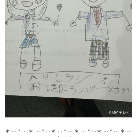
DAIGOも台所 ～きょうの献立 何にする？～
本日はダイアンなり！シーズン２
朝だ！生です旅サラダ
教えて！ニュースライブ 正義のミカタ
ＬＩＦＥ～夢のカタチ～
新婚さんいらっしゃい！
ポツンと一軒家
ザキ山小屋本館
ぺこぱのまるスポ
アナ回覧板
©️ABCテレビ
＊ … * … ＊ … * …＊ … * … ＊ … * …＊ … * … ＊ …