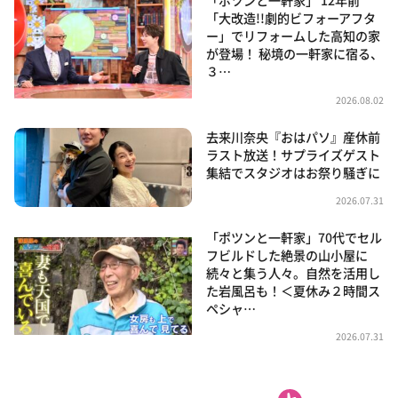
「ポツンと一軒家」 12年前
「大改造!!劇的ビフォーアフタ
ー」でリフォームした高知の家
が登場！ 秘境の一軒家に宿る、
３…
2026.08.02
去来川奈央『おはパソ』産休前
ラスト放送！サプライズゲスト
集結でスタジオはお祭り騒ぎに
2026.07.31
「ポツンと一軒家」70代でセル
フビルドした絶景の山小屋に
続々と集う人々。自然を活用し
た岩風呂も！＜夏休み２時間ス
ペシャ…
2026.07.31