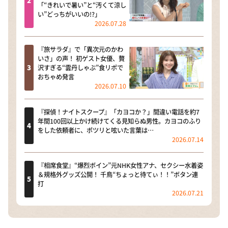
「“きれいで暑い”と“汚くて涼し
い”どっちがいいの!?」
2026.07.28
『旅サラダ』で「異次元のかわ
いさ」の声！ 初ゲスト女優、贅
沢すぎる“雲丹しゃぶ”食リポで
おちゃめ発言
2026.07.10
『探偵！ナイトスクープ』「カヨコか？」間違い電話を約7
年間100回以上かけ続けてくる見知らぬ男性。カヨコのふり
をした依頼者に、ポツリと呟いた言葉は…
2026.07.14
『相席食堂』“爆烈ボイン”元NHK女性アナ、セクシー水着姿
＆規格外グッズ公開！ 千鳥“ちょっと待てぃ！！”ボタン連
打
2026.07.21