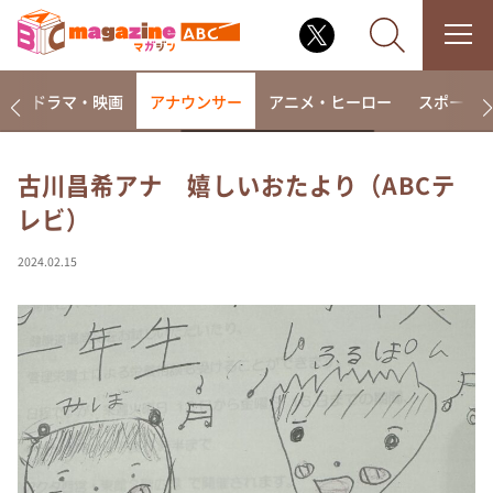
楽
ドラマ・映画
アナウンサー
アニメ・ヒーロー
スポーツ
古川昌希アナ 嬉しいおたより（ABCテ
レビ）
なるみ・岡村の過ぎるTV
相席食堂
2024.02.15
これ余談なんですけど・・・
～人生密着トークバラエティ！～ やすとものいたっ
て真剣です
探偵！ナイトスクープ
news おかえり
河合＆A.B.C-Z塚田×福井アナ「なんでやねん！？」
（news おかえり）