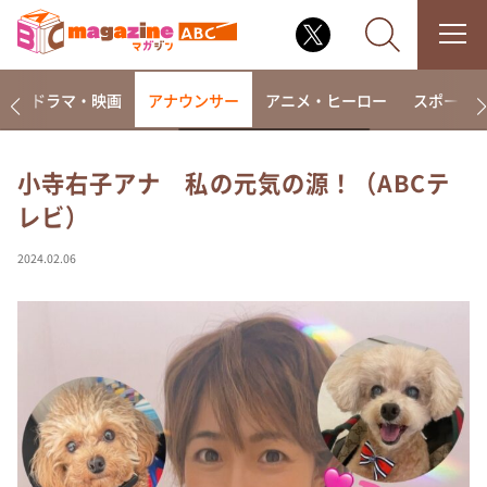
楽
ドラマ・映画
アナウンサー
アニメ・ヒーロー
スポーツ
小寺右子アナ 私の元気の源！（ABCテ
レビ）
なるみ・岡村の過ぎるTV
相席食堂
2024.02.06
これ余談なんですけど・・・
～人生密着トークバラエティ！～ やすとものいたっ
て真剣です
探偵！ナイトスクープ
news おかえり
河合＆A.B.C-Z塚田×福井アナ「なんでやねん！？」
（news おかえり）