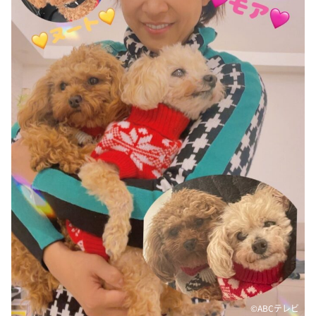
DAIGOも台所 ～きょうの献立 何にする？～
本日はダイアンなり！シーズン２
朝だ！生です旅サラダ
教えて！ニュースライブ 正義のミカタ
ＬＩＦＥ～夢のカタチ～
新婚さんいらっしゃい！
ポツンと一軒家
ザキ山小屋本館
ぺこぱのまるスポ
アナ回覧板
©️ABCテレビ