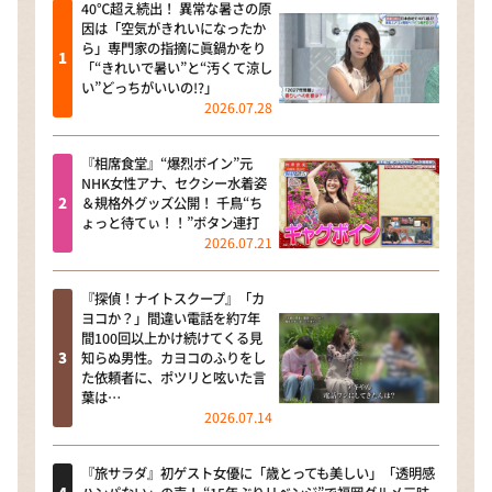
40℃超え続出！ 異常な暑さの原
因は「空気がきれいになったか
ら」専門家の指摘に眞鍋かをり
「“きれいで暑い”と“汚くて涼し
い”どっちがいいの!?」
2026.07.28
『相席食堂』“爆烈ボイン”元
NHK女性アナ、セクシー水着姿
＆規格外グッズ公開！ 千鳥“ち
ょっと待てぃ！！”ボタン連打
2026.07.21
『探偵！ナイトスクープ』「カ
ヨコか？」間違い電話を約7年
間100回以上かけ続けてくる見
知らぬ男性。カヨコのふりをし
た依頼者に、ポツリと呟いた言
葉は…
2026.07.14
『旅サラダ』初ゲスト女優に「歳とっても美しい」「透明感