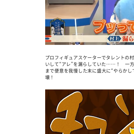
プロフィギュアスケーターでタレントの
いして“アレ”を漏らしていた……！ 一
まで便意を我慢した末に盛大に“やらか
壊！