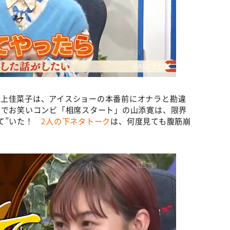
©ABCテレビ
村上佳菜子は、アイスショーの本番前にオナラと勘違
方でお笑いコンビ「相席スタート」の山添寛は、限界
して”いた！
2人の下ネタトーク
は、何度見ても腹筋崩