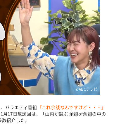
©ABCテレビ
は、バラエティ番組
『これ余談なんですけど・・・』
月17日放送回は、「山内が選ぶ 余談of余談の中の
多数紹介した。