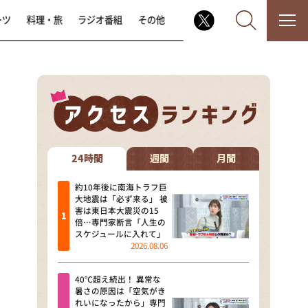
ーツ
料理・旅
ラジオ番組
その他
なるみ・岡村の過ぎるTV
相席食堂
24時間
週間
月間
これ余談なんですけど・・・
約10年後に南海トラフ巨
大地震は「必ず来る」 被
害は東日本大震災の15
～人生密着トークバラエティ！
倍…専門家断言「人生の
～ やすとものいたって真剣です
スケジュールに入れて」
2026.08.06
探偵！ナイトスクープ
40℃超え続出！ 異常な
news おかえり
暑さの原因は「空気がき
れいになったから」専門