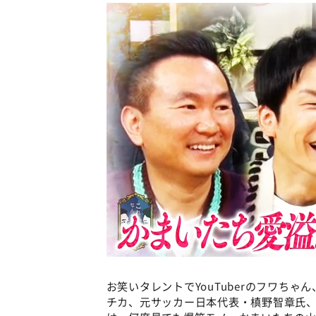
お笑いタレントでYouTuberのフワち
チカ、元サッカー日本代表・槙野智章氏、