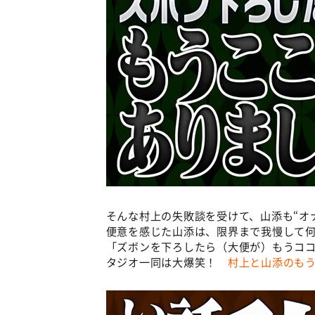
そんな村上の失敗談を受けて、山添も“オ
便意を感じた山添は、限界まで我慢して
「ズボンを下ろしたら（大便が）もうコ
タジオ一同は大爆笑！
村上と山添のもう