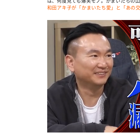
は、何度見ても爆笑モノ。かまいたちの山
和田アキ子が「かまいたち愛」と「あの