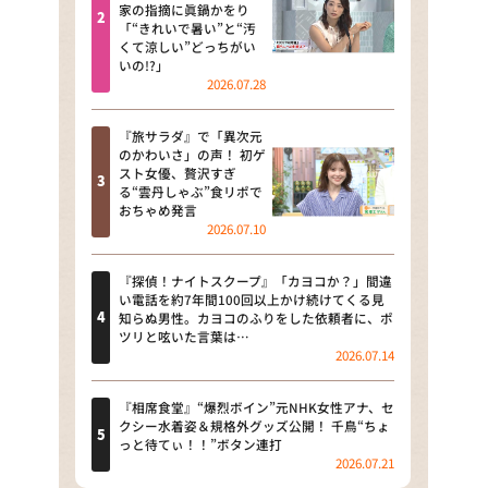
河合＆A.B.C-Z塚田×福井アナ
家の指摘に眞鍋かをり
「“きれいで暑い”と“汚
「なんでやねん！？」（news お
くて涼しい”どっちがい
かえり）
いの!?」
2026.07.28
DAIGOも台所 ～きょうの献立 何
にする？～
『旅サラダ』で「異次元
のかわいさ」の声！ 初ゲ
本日はダイアンなり！シーズン２
スト女優、贅沢すぎ
る“雲丹しゃぶ”食リポで
朝だ！生です旅サラダ
おちゃめ発言
2026.07.10
教えて！ニュースライブ 正義の
ミカタ
『探偵！ナイトスクープ』「カヨコか？」間違
い電話を約7年間100回以上かけ続けてくる見
ＬＩＦＥ～夢のカタチ～
知らぬ男性。カヨコのふりをした依頼者に、ポ
ツリと呟いた言葉は…
2026.07.14
新婚さんいらっしゃい！
ポツンと一軒家
『相席食堂』“爆烈ボイン”元NHK女性アナ、セ
クシー水着姿＆規格外グッズ公開！ 千鳥“ちょ
っと待てぃ！！”ボタン連打
ザキ山小屋本館
2026.07.21