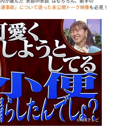
内が選んだ“余談of余談”はもちろん、歌手の
交通事故」について語った未公開トーク映像
も必見！
©ABCテレビ