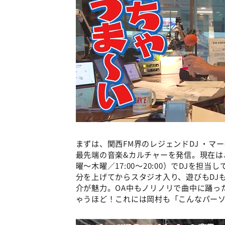
まずは、関西FM界のレジェンドDJ ・マー
最先端の音楽&カルチャーを発信。現在は、FM 
曜〜木曜／17:00〜20:00）でDJを
分を上げてからスタジオ入り、遊びもDJ
介が魅力。OA中もノリノリで曲中に踊っ
ゃうほど！これには岡村も「こんなパー