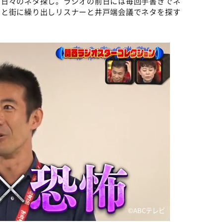
、日々のネタ探し。ラジオの前日には毎回手書きでネ
ると街に繰り出しリスナーと井戸端会議でネタを探す
©️ABCテレビ