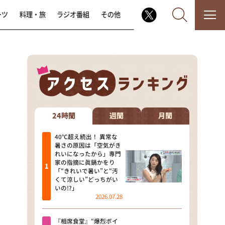
ーツ
料理・旅
ラジオ番組
その他
なるみ・岡村の過ぎるTV
相席食堂
24時間
週間
月間
これ余談なんですけど・・・
40℃超え続出！ 異常な
暑さの原因は「空気がき
れいになったから」専門
～人生密着トークバラエティ！
家の指摘に眞鍋かをり
～ やすとものいたって真剣です
「“きれいで暑い”と“汚
くて涼しい”どっちがい
探偵！ナイトスクープ
いの!?」
2026.07.28
news おかえり
『相席食堂』“爆烈ボイ