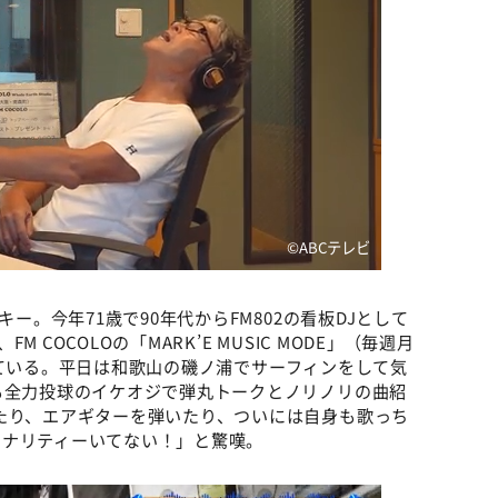
©️ABCテレビ
キー。今年71歳で90年代からFM802の看板DJとして
COCOLOの「MARK’E MUSIC MODE」（毎週月
担当している。平日は和歌山の磯ノ浦でサーフィンをして気
も全力投球のイケオジで弾丸トークとノリノリの曲紹
たり、エアギターを弾いたり、ついには自身も歌っち
ソナリティーいてない！」と驚嘆。