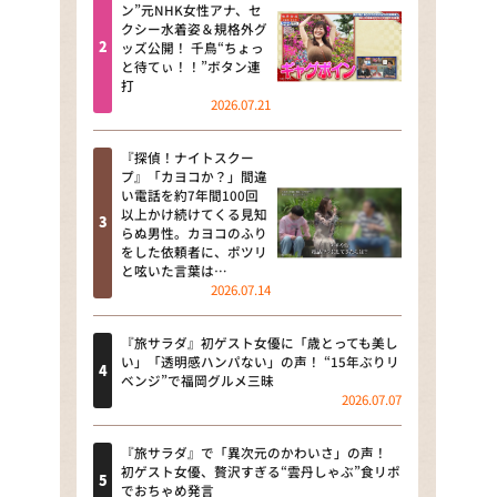
河合＆A.B.C-Z塚田×福井アナ
ン”元NHK女性アナ、セ
クシー水着姿＆規格外グ
「なんでやねん！？」（news お
ッズ公開！ 千鳥“ちょっ
かえり）
と待てぃ！！”ボタン連
打
DAIGOも台所 ～きょうの献立 何
2026.07.21
にする？～
『探偵！ナイトスクー
本日はダイアンなり！シーズン２
プ』「カヨコか？」間違
い電話を約7年間100回
朝だ！生です旅サラダ
以上かけ続けてくる見知
らぬ男性。カヨコのふり
をした依頼者に、ポツリ
教えて！ニュースライブ 正義の
と呟いた言葉は…
ミカタ
2026.07.14
ＬＩＦＥ～夢のカタチ～
『旅サラダ』初ゲスト女優に「歳とっても美し
い」「透明感ハンパない」の声！ “15年ぶりリ
新婚さんいらっしゃい！
ベンジ”で福岡グルメ三昧
2026.07.07
ポツンと一軒家
『旅サラダ』で「異次元のかわいさ」の声！
ザキ山小屋本館
初ゲスト女優、贅沢すぎる“雲丹しゃぶ”食リポ
でおちゃめ発言