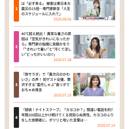
は「必ず来る」 被害は東日本大
震災の15倍…専門家断言「人生
のスケジュールに入れて」
2026.08.06
40℃超え続出！ 異常な暑さの原
因は「空気がきれいになったか
ら」専門家の指摘に眞鍋かをり
「“きれいで暑い”と“汚くて涼し
い”どっちがいいの!?」
2026.07.28
『旅サラダ』で「異次元のかわ
いさ」の声！ 初ゲスト女優、贅
沢すぎる“雲丹しゃぶ”食リポで
おちゃめ発言
2026.07.10
『探偵！ナイトスクープ』「カヨコか？」間違い電話を約7
年間100回以上かけ続けてくる見知らぬ男性。カヨコのふり
をした依頼者に、ポツリと呟いた言葉は…
2026.07.14