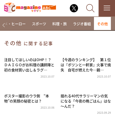
アニメ・ヒーロー
スポーツ
料理・旅
ラジオ番組
その他
その他
に関する記事
なるみ・岡村の過ぎるTV
相席食堂
注目してほしいのはOHP！？
【今週のランキング】 第１位
ＤＡＩＧＯがお料理の講師陣と
は『ポツンと一軒家』火事で焼
これ余談なんですけど・・・
初の食材買い出し＆ラグ…
失 自宅が燃えた今…親…
～人生密着トークバラエティ！～ やすとものいたっ
2023.10.07
2023.10.07
て真剣です
探偵！ナイトスクープ
ポスター撮影のウラ側 “本
揺れる40代サラリーマンの気
news おかえり
物”の笑顔の秘密とは？
になる「今夜の晩ごはん」はな
河合＆A.B.C-Z塚田×福井アナ「なんでやねん！？」
～んだ？
（news おかえり）
2023.10.06
2023.09.29