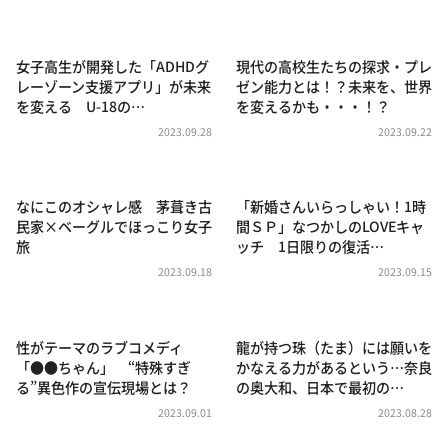
DAIGOも台所 ～きょうの献立 何にする？～
本日はダイアンなり！シーズン２
女子高生が開発した「ADHDグ
現代の高校生たちの探求・プレ
朝だ！生です旅サラダ
レーゾーン支援アプリ」が未来
ゼン能力とは！？未来を、世界
を変える U-18の…
を変えるかも・・・！？
教えて！ニュースライブ 正義のミカタ
2023.09.28
2023.09.22
ＬＩＦＥ～夢のカタチ～
新婚さんいらっしゃい！
なにこのオシャレ感 茅葺き古
「新婚さんいらっしゃい！1時
ポツンと一軒家
民家×ベーグルでほっこり女子
間ＳＰ」なつかしのLOVEキャ
旅
ッチ 1日限りの復活…
ザキ山小屋本館
2023.09.18
2023.09.15
ぺこぱのまるスポ
アナ回覧板
性がテーマのラブコメディ
龍が持つ珠（たま）には願いを
「●●ちゃん」 “特殊すぎ
かなえる力があるという…奈良
る”異色作の宣伝現場とは？
の奥大和、日本で最初の…
2023.09.01
2023.08.28