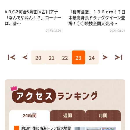
A.B.C-Z河合&塚田×古川アナ
「相席食堂」１９６ｃｍ！？日
「なんでやねん！？」コーナー
本最高身長ドラァグクイーン登
は、番…
場！○○競技全国大会出…
2023.08.25
2023.08.24
20
21
22
23
24
24時間
週間
月間
約10年後に南海トラフ巨大地震