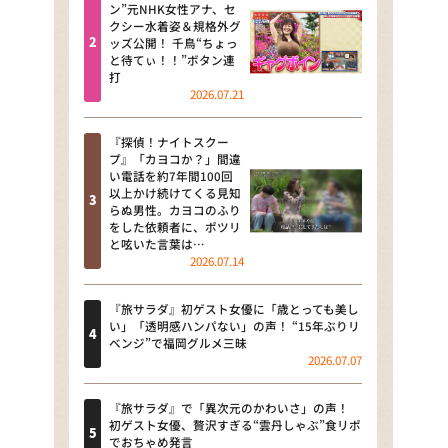
河合＆A.B.C-Z塚田×福井アナ
ン”元NHK女性アナ、セ
クシー水着姿＆規格外グ
「なんでやねん！？」（news お
ッズ公開！ 千鳥“ちょっ
かえり）
と待てぃ！！”ボタン連
打
DAIGOも台所 ～きょうの献立 何
2026.07.21
にする？～
『探偵！ナイトスクー
本日はダイアンなり！シーズン２
プ』「カヨコか？」間違
い電話を約7年間100回
朝だ！生です旅サラダ
以上かけ続けてくる見知
らぬ男性。カヨコのふり
をした依頼者に、ポツリ
教えて！ニュースライブ 正義の
と呟いた言葉は…
ミカタ
2026.07.14
ＬＩＦＥ～夢のカタチ～
『旅サラダ』初ゲスト女優に「歳とっても美し
い」「透明感ハンパない」の声！ “15年ぶりリ
新婚さんいらっしゃい！
ベンジ”で福岡グルメ三昧
2026.07.07
ポツンと一軒家
『旅サラダ』で「異次元のかわいさ」の声！
ザキ山小屋本館
初ゲスト女優、贅沢すぎる“雲丹しゃぶ”食リポ
でおちゃめ発言