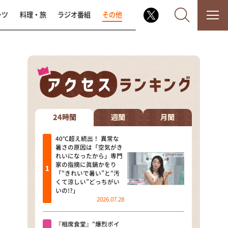
ーツ
料理・旅
ラジオ番組
その他
なるみ・岡村の過ぎるTV
相席食堂
24時間
週間
月間
これ余談なんですけど・・・
40℃超え続出！ 異常な
暑さの原因は「空気がき
れいになったから」専門
～人生密着トークバラエティ！
家の指摘に眞鍋かをり
～ やすとものいたって真剣です
「“きれいで暑い”と“汚
くて涼しい”どっちがい
探偵！ナイトスクープ
いの!?」
2026.07.28
news おかえり
『相席食堂』“爆烈ボイ