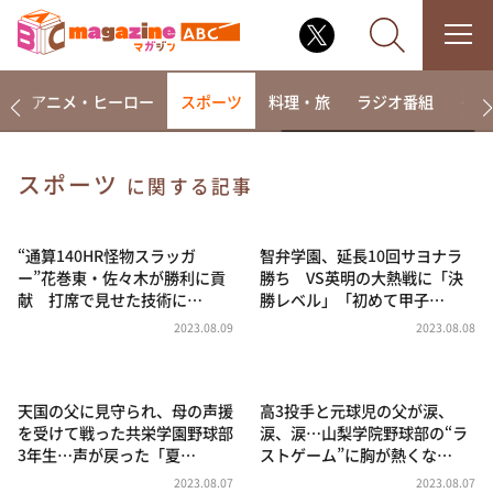
ー
アニメ・ヒーロー
スポーツ
料理・旅
ラジオ番組
その
スポーツ
に関する記事
なるみ・岡村の過ぎるTV
相席食堂
“通算140HR怪物スラッガ
智弁学園、延長10回サヨナラ
ー”花巻東・佐々木が勝利に貢
勝ち VS英明の大熱戦に「決
これ余談なんですけど・・・
献 打席で見せた技術に…
勝レベル」「初めて甲子…
～人生密着トークバラエティ！～ やすとものいたっ
2023.08.09
2023.08.08
て真剣です
探偵！ナイトスクープ
天国の父に見守られ、母の声援
高3投手と元球児の父が涙、
news おかえり
を受けて戦った共栄学園野球部
涙、涙…山梨学院野球部の“ラ
河合＆A.B.C-Z塚田×福井アナ「なんでやねん！？」
3年生…声が戻った「夏…
ストゲーム”に胸が熱くな…
（news おかえり）
2023.08.07
2023.08.07