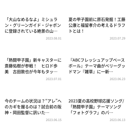
DAIGOも台所 ～きょうの献立 何にする？～
本日はダイアンなり！シーズン２
「大山なめるなよ」ミシュラ
夏の甲子園前に原石発掘！工藤
朝だ！生です旅サラダ
ン・グリーンガイド・ジャポン
公康と福留孝介の考えるドラフ
に登録されている絶景の山…
トとは！
教えて！ニュースライブ 正義のミカタ
2023.08.01
2023.07.29
ＬＩＦＥ～夢のカタチ～
新婚さんいらっしゃい！
「熱闘甲子園」新キャスターに
『ABCフレッシュアップベース
ポツンと一軒家
斎藤佑樹が参戦！ ヒロド歩
ボール』テーマ曲がベリーグッ
美 古田敦也が今年もタッ…
ドマン『雑草』に一新…
ザキ山小屋本館
2023.07.01
2023.06.23
ぺこぱのまるスポ
アナ回覧板
今のチームの状況は？“アレ”へ
2023夏の高校野球応援ソング/
のカギを握るのは？試合前の阪
「熱闘甲子園」テーマソング
神・岡田監督に訊いた…
「フォトグラフ」のバ…
2023.06.15
2023.06.13