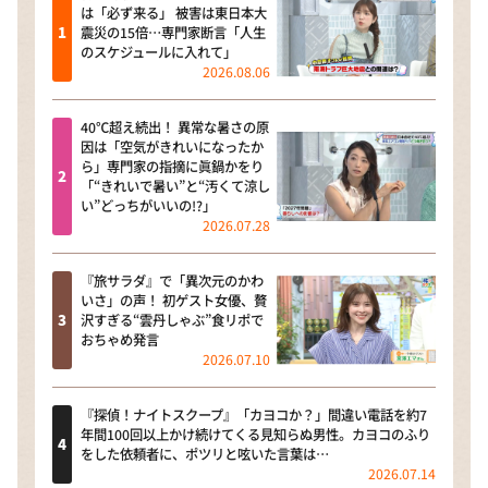
は「必ず来る」 被害は東日本大
震災の15倍…専門家断言「人生
のスケジュールに入れて」
2026.08.06
40℃超え続出！ 異常な暑さの原
因は「空気がきれいになったか
ら」専門家の指摘に眞鍋かをり
「“きれいで暑い”と“汚くて涼し
い”どっちがいいの!?」
2026.07.28
『旅サラダ』で「異次元のかわ
いさ」の声！ 初ゲスト女優、贅
沢すぎる“雲丹しゃぶ”食リポで
おちゃめ発言
2026.07.10
『探偵！ナイトスクープ』「カヨコか？」間違い電話を約7
年間100回以上かけ続けてくる見知らぬ男性。カヨコのふり
をした依頼者に、ポツリと呟いた言葉は…
2026.07.14