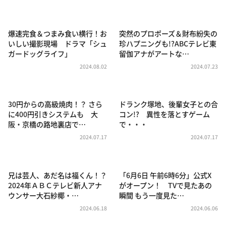
DAIGOも台所 ～きょうの献立 何にする？～
本日はダイアンなり！シーズン２
爆速完食＆つまみ食い横行！お
突然のプロポーズ＆財布紛失の
朝だ！生です旅サラダ
いしい撮影現場 ドラマ「シュ
珍ハプニングも!?ABCテレビ東
ガードッグライフ」
留伽アナがアートな…
教えて！ニュースライブ 正義のミカタ
2024.08.02
2024.07.23
ＬＩＦＥ～夢のカタチ～
新婚さんいらっしゃい！
30円からの高級焼肉！？ さら
ドランク塚地、後輩女子との合
ポツンと一軒家
に400円引きシステムも 大
コン!? 異性を落とすゲーム
阪・京橋の路地裏店で…
で・・・
ザキ山小屋本館
2024.07.17
2024.07.17
ぺこぱのまるスポ
アナ回覧板
兄は芸人、あだ名は福くん！？
「6月6日 午前6時6分」公式X
2024年ＡＢＣテレビ新人アナ
がオープン！ TVで見たあの
ウンサー大石紗椰・…
瞬間 もう一度見た…
2024.06.18
2024.06.06