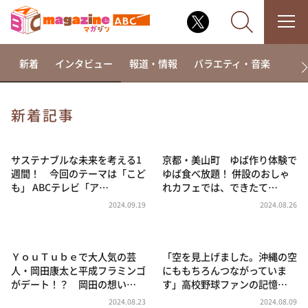
新着
インタビュー
報道・情報
バラエティ・音楽
ドラ
新着記事
なるみ・岡村の過ぎるTV
相席食堂
サステナブルな未来を考える1
京都・美山町 ゆば作り体験で
週間！ 今回のテーマは「こど
ゆば食べ放題！ 併設のおしゃ
これ余談なんですけど・・・
も」 ABCテレビ「ア…
れカフェでは、できたて…
～人生密着トークバラエティ！～ やすとものいたっ
2024.09.19
2024.08.26
て真剣です
探偵！ナイトスクープ
ＹｏｕＴｕｂｅで大人気の芸
「空を見上げました。沖縄の空
news おかえり
人・岡田康太と平成フラミンゴ
にももちろんつながっていま
河合＆A.B.C-Z塚田×福井アナ「なんでやねん！？」
がデート！？ 岡田の想い…
す」高校野球ファンの記憶…
（news おかえり）
2024.08.23
2024.08.09