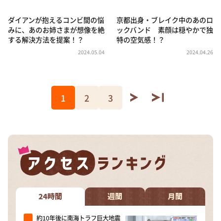
ダイアンが抱えるコンビ間の悩
京都出身・ブレイク中のあのロ
みに、あのお姉さまが想像を絶
ックバンド 素顔は穏やかで独
する解決方法を提案！？
特の空気感！？
2024.05.04
2024.04.26
1
2
3
24時間
週間
月間
約10年後に南海トラフ巨大地震