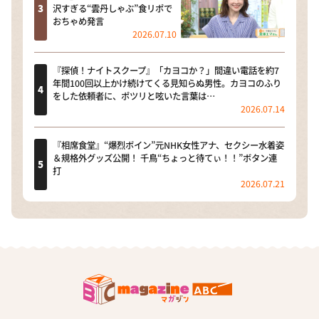
沢すぎる“雲丹しゃぶ”食リポで
おちゃめ発言
2026.07.10
『探偵！ナイトスクープ』「カヨコか？」間違い電話を約7
年間100回以上かけ続けてくる見知らぬ男性。カヨコのふり
をした依頼者に、ポツリと呟いた言葉は…
2026.07.14
『相席食堂』“爆烈ボイン”元NHK女性アナ、セクシー水着姿
＆規格外グッズ公開！ 千鳥“ちょっと待てぃ！！”ボタン連
打
2026.07.21