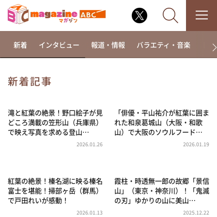
新着
インタビュー
報道・情報
バラエティ・音楽
ドラ
新着記事
なるみ・岡村の過ぎるTV
相席食堂
滝と紅葉の絶景！野口絵子が見
「俳優・平山祐介が紅葉に囲ま
どころ満載の笠形山（兵庫県）
れた和泉葛城山（大阪・和歌
これ余談なんですけど・・・
で映え写真を求める登山…
山）で大阪のソウルフード…
～人生密着トークバラエティ！～ やすとものいたっ
2026.01.26
2026.01.19
て真剣です
探偵！ナイトスクープ
紅葉の絶景！榛名湖に映る榛名
霞柱・時透無一郎の故郷「景信
news おかえり
富士を堪能！掃部ヶ岳（群馬）
山」（東京・神奈川）！「鬼滅
河合＆A.B.C-Z塚田×福井アナ「なんでやねん！？」
で戸田れいが感動！
の刃」ゆかりの山に美山…
（news おかえり）
2026.01.13
2025.12.22