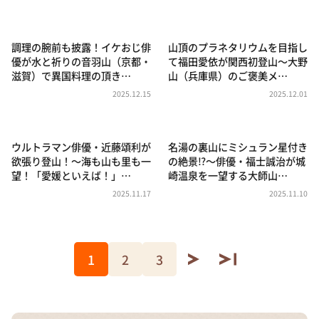
DAIGOも台所 ～きょうの献立 何にする？～
本日はダイアンなり！シーズン２
調理の腕前も披露！イケおじ俳
山頂のプラネタリウムを目指し
朝だ！生です旅サラダ
優が水と祈りの音羽山（京都・
て福田愛依が関西初登山〜大野
滋賀）で異国料理の頂き…
山（兵庫県）のご褒美メ…
教えて！ニュースライブ 正義のミカタ
2025.12.15
2025.12.01
ＬＩＦＥ～夢のカタチ～
新婚さんいらっしゃい！
ウルトラマン俳優・近藤頌利が
名湯の裏山にミシュラン星付き
ポツンと一軒家
欲張り登山！〜海も山も里も一
の絶景⁉〜俳優・福士誠治が城
望！「愛媛といえば！」…
崎温泉を一望する大師山…
ザキ山小屋本館
2025.11.17
2025.11.10
ぺこぱのまるスポ
アナ回覧板
1
2
3