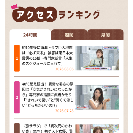
24時間
週間
月間
約10年後に南海トラフ巨大地震
は「必ず来る」 被害は東日本大
震災の15倍…専門家断言「人生
のスケジュールに入れて」
2026.08.06
40℃超え続出！ 異常な暑さの原
因は「空気がきれいになったか
ら」専門家の指摘に眞鍋かをり
「“きれいで暑い”と“汚くて涼し
い”どっちがいいの!?」
2026.07.28
『旅サラダ』で「異次元のかわ
いさ」の声！ 初ゲスト女優、贅