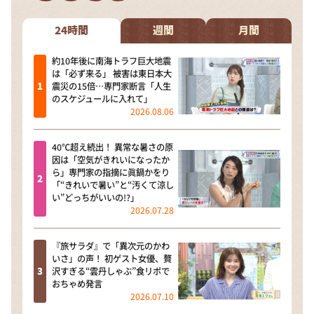
DAIGOも台所 ～きょうの献立 何にする？～
本日はダイアンなり！シーズン２
24時間
週間
月間
朝だ！生です旅サラダ
約10年後に南海トラフ巨大地震
は「必ず来る」 被害は東日本大
教えて！ニュースライブ 正義のミカタ
震災の15倍…専門家断言「人生
のスケジュールに入れて」
ＬＩＦＥ～夢のカタチ～
2026.08.06
新婚さんいらっしゃい！
40℃超え続出！ 異常な暑さの原
ポツンと一軒家
因は「空気がきれいになったか
ら」専門家の指摘に眞鍋かをり
ザキ山小屋本館
「“きれいで暑い”と“汚くて涼し
い”どっちがいいの!?」
ぺこぱのまるスポ
2026.07.28
アナ回覧板
『旅サラダ』で「異次元のかわ
いさ」の声！ 初ゲスト女優、贅
沢すぎる“雲丹しゃぶ”食リポで
おちゃめ発言
2026.07.10