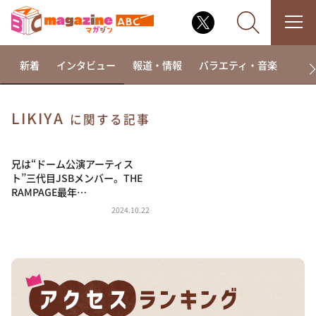
新着
インタビュー
報道・情報
バラエティ・音楽
ドラ
LIKIYA
に関する記事
なるみ・岡村の過ぎるTV
相席食堂
兄は“ドーム公演アーティス
ト”三代目JSBメンバー。THE
これ余談なんですけど・・・
RAMPAGE最年…
～人生密着トークバラエティ！～ やすとものいたっ
2024.10.22
て真剣です
探偵！ナイトスクープ
news おかえり
河合＆A.B.C-Z塚田×福井アナ「なんでやねん！？」
（news おかえり）