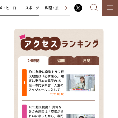
メ・ヒーロー
スポーツ
料理・旅
ラジオ番組
その他
なるみ・岡村の過ぎるTV
相席食堂
24時間
週間
月間
これ余談なんですけど・・・
約10年後に南海トラフ巨
大地震は「必ず来る」 被
害は東日本大震災の15
～人生密着トークバラエティ！
倍…専門家断言「人生の
～ やすとものいたって真剣です
スケジュールに入れて」
2026.08.06
探偵！ナイトスクープ
40℃超え続出！ 異常な
news おかえり
暑さの原因は「空気がき
れいになったから」専門