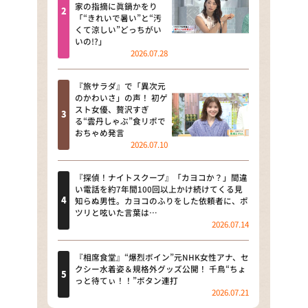
河合＆A.B.C-Z塚田×福井アナ
家の指摘に眞鍋かをり
「“きれいで暑い”と“汚
「なんでやねん！？」（news お
くて涼しい”どっちがい
かえり）
いの!?」
2026.07.28
DAIGOも台所 ～きょうの献立 何
にする？～
『旅サラダ』で「異次元
のかわいさ」の声！ 初ゲ
本日はダイアンなり！シーズン２
スト女優、贅沢すぎ
る“雲丹しゃぶ”食リポで
朝だ！生です旅サラダ
おちゃめ発言
2026.07.10
教えて！ニュースライブ 正義の
ミカタ
『探偵！ナイトスクープ』「カヨコか？」間違
い電話を約7年間100回以上かけ続けてくる見
ＬＩＦＥ～夢のカタチ～
知らぬ男性。カヨコのふりをした依頼者に、ポ
ツリと呟いた言葉は…
2026.07.14
新婚さんいらっしゃい！
ポツンと一軒家
『相席食堂』“爆烈ボイン”元NHK女性アナ、セ
クシー水着姿＆規格外グッズ公開！ 千鳥“ちょ
っと待てぃ！！”ボタン連打
ザキ山小屋本館
2026.07.21