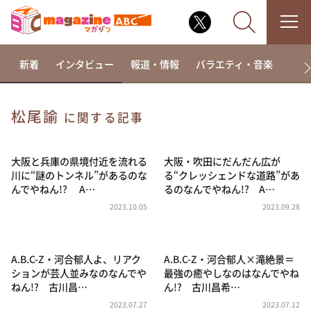
新着
インタビュー
報道・情報
バラエティ・音楽
ドラ
松尾諭
に関する記事
なるみ・岡村の過ぎるTV
相席食堂
大阪と兵庫の県境付近を流れる
大阪・吹田にだんだん広が
川に“謎のトンネル”があるのな
る“クレッシェンドな道路”があ
これ余談なんですけど・・・
んでやねん!? A…
るのなんでやねん!? A…
～人生密着トークバラエティ！～ やすとものいたっ
2023.10.05
2023.09.28
て真剣です
探偵！ナイトスクープ
A.B.C-Z・河合郁人よ、リアク
A.B.C-Z・河合郁人×滝絶景＝
news おかえり
ションが芸人並みなのなんでや
最強の癒やしなのはなんでやね
河合＆A.B.C-Z塚田×福井アナ「なんでやねん！？」
ねん!? 古川昌…
ん!? 古川昌希…
（news おかえり）
2023.07.27
2023.07.12