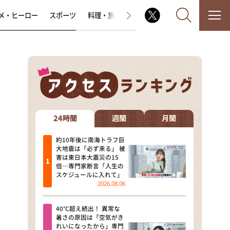
メ・ヒーロー
スポーツ
料理・旅
ラジオ番組
その他
なるみ・岡村の過ぎるTV
相席食堂
24時間
週間
月間
これ余談なんですけど・・・
約10年後に南海トラフ巨
大地震は「必ず来る」 被
害は東日本大震災の15
～人生密着トークバラエティ！
倍…専門家断言「人生の
～ やすとものいたって真剣です
スケジュールに入れて」
2026.08.06
探偵！ナイトスクープ
40℃超え続出！ 異常な
news おかえり
暑さの原因は「空気がき
れいになったから」専門