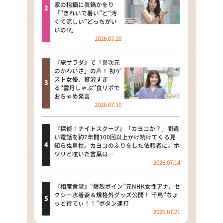
河合＆A.B.C-Z塚田×福井アナ
家の指摘に眞鍋かをり
「“きれいで暑い”と“汚
「なんでやねん！？」（news お
くて涼しい”どっちがい
かえり）
いの!?」
2026.07.28
DAIGOも台所 ～きょうの献立 何
にする？～
『旅サラダ』で「異次元
のかわいさ」の声！ 初ゲ
本日はダイアンなり！シーズン２
スト女優、贅沢すぎ
る“雲丹しゃぶ”食リポで
朝だ！生です旅サラダ
おちゃめ発言
2026.07.10
教えて！ニュースライブ 正義の
ミカタ
『探偵！ナイトスクープ』「カヨコか？」間違
い電話を約7年間100回以上かけ続けてくる見
ＬＩＦＥ～夢のカタチ～
知らぬ男性。カヨコのふりをした依頼者に、ポ
ツリと呟いた言葉は…
2026.07.14
新婚さんいらっしゃい！
ポツンと一軒家
『相席食堂』“爆烈ボイン”元NHK女性アナ、セ
クシー水着姿＆規格外グッズ公開！ 千鳥“ちょ
っと待てぃ！！”ボタン連打
ザキ山小屋本館
2026.07.21