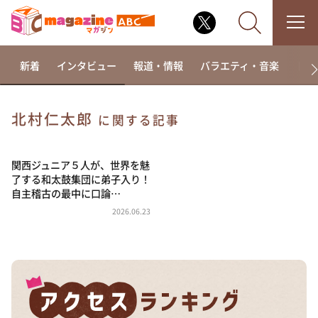
新着
インタビュー
報道・情報
バラエティ・音楽
ドラ
北村仁太郎
に関する記事
なるみ・岡村の過ぎるTV
相席食堂
関西ジュニア５人が、世界を魅
了する和太鼓集団に弟子入り！
これ余談なんですけど・・・
自主稽古の最中に口論…
～人生密着トークバラエティ！～ やすとものいたっ
2026.06.23
て真剣です
探偵！ナイトスクープ
news おかえり
河合＆A.B.C-Z塚田×福井アナ「なんでやねん！？」
（news おかえり）