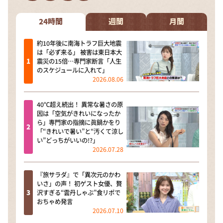
DAIGOも台所 ～きょうの献立 何にする？～
本日はダイアンなり！シーズン２
24時間
週間
月間
朝だ！生です旅サラダ
約10年後に南海トラフ巨大地震
は「必ず来る」 被害は東日本大
教えて！ニュースライブ 正義のミカタ
震災の15倍…専門家断言「人生
のスケジュールに入れて」
ＬＩＦＥ～夢のカタチ～
2026.08.06
新婚さんいらっしゃい！
40℃超え続出！ 異常な暑さの原
ポツンと一軒家
因は「空気がきれいになったか
ら」専門家の指摘に眞鍋かをり
ザキ山小屋本館
「“きれいで暑い”と“汚くて涼し
い”どっちがいいの!?」
ぺこぱのまるスポ
2026.07.28
アナ回覧板
『旅サラダ』で「異次元のかわ
いさ」の声！ 初ゲスト女優、贅
沢すぎる“雲丹しゃぶ”食リポで
おちゃめ発言
2026.07.10