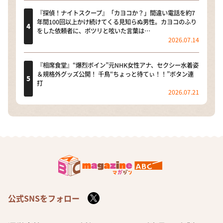
『探偵！ナイトスクープ』「カヨコか？」間違い電話を約7
年間100回以上かけ続けてくる見知らぬ男性。カヨコのふり
をした依頼者に、ポツリと呟いた言葉は…
2026.07.14
『相席食堂』“爆烈ボイン”元NHK女性アナ、セクシー水着姿
＆規格外グッズ公開！ 千鳥“ちょっと待てぃ！！”ボタン連
打
2026.07.21
公式SNSをフォロー