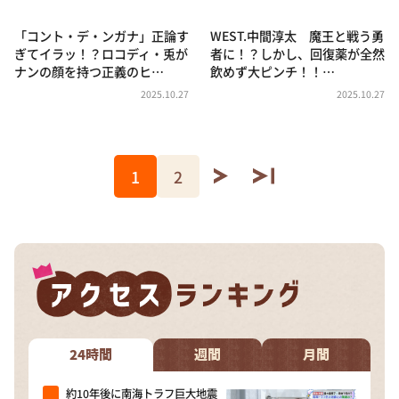
「コント・デ・ンガナ」正論す
WEST.中間淳太 魔王と戦う勇
ぎてイラッ！？ロコディ・兎が
者に！？しかし、回復薬が全然
ナンの顔を持つ正義のヒ…
飲めず大ピンチ！！…
2025.10.27
2025.10.27
1
2
24時間
週間
月間
約10年後に南海トラフ巨大地震