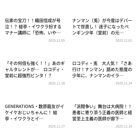
DAIGOも台所 ～きょうの献立 何にする？～
本日はダイアンなり！シーズン２
伝家の宝刀！！織田信成が号
ナンマン（兎）が今度はデパー
朝だ！生です旅サラダ
泣！？ 蛙亭・イワクラ扮する
トで世直し！ 迷子になったペ
マナー講師に「恐怖、いや…
ンギン少年（堂前）の元…
教えて！ニュースライブ 正義のミカタ
2025.12.05
2025.12.01
ＬＩＦＥ～夢のカタチ～
新婚さんいらっしゃい！
「その何倍も強く！！」あのギ
ロコディ・兎 大人気！「さあ
ポツンと一軒家
ャルタレントが… ロコディ・
行け！ナンマン」舐めた態度の
堂前に超強烈ビンタ！？
少年に、ナンマンのイラ…
ザキ山小屋本館
2025.11.28
2025.11.24
ぺこぱのまるスポ
アナ回覧板
GENERATIONS・数原龍友がイ
「派閥争い」舞台は大病院！！
ケイケおじいちゃんに！ 蛙
患者に寄り添う正義の医師と経
亭・イワクラとイ…
営至上主義の医師が廊下…
2025.11.17
2025.11.10