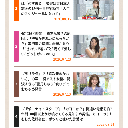
は「必ず来る」 被害は東日本大
震災の15倍…専門家断言「人生
のスケジュールに入れて」
2026.08.06
40℃超え続出！ 異常な暑さの原
因は「空気がきれいになったか
ら」専門家の指摘に眞鍋かをり
「“きれいで暑い”と“汚くて涼し
い”どっちがいいの!?」
2026.07.28
『旅サラダ』で「異次元のかわ
いさ」の声！ 初ゲスト女優、贅
沢すぎる“雲丹しゃぶ”食リポで
おちゃめ発言
2026.07.10
『探偵！ナイトスクープ』「カヨコか？」間違い電話を約7
年間100回以上かけ続けてくる見知らぬ男性。カヨコのふり
をした依頼者に、ポツリと呟いた言葉は…
2026.07.14