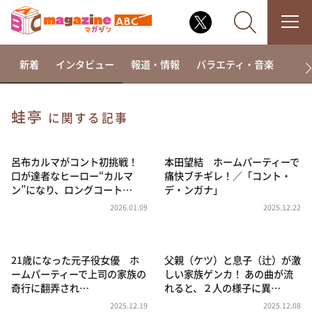
新着
インタビュー
報道・情報
バラエティ・音楽
ドラ
蛙亭
に関する記事
なるみ・岡村の過ぎるTV
相席食堂
呂布カルマがコント初挑戦！
本田望結 ホームパーティーで
口が達者なヒーロー“カルマ
痛快ブチギレ！／「コント・
これ余談なんですけど・・・
ン”になり、ロングコート…
デ・ンガナ」
～人生密着トークバラエティ！～ やすとものいたっ
2026.01.09
2025.12.22
て真剣です
探偵！ナイトスクープ
21歳になった元子役女優 ホ
父親（ケツ）と息子（辻）が激
news おかえり
ームパーティーで上司の家族の
しい家族ゲンカ！ あの曲が流
河合＆A.B.C-Z塚田×福井アナ「なんでやねん！？」
奇行に翻弄され…
れると、２人の様子に異…
（news おかえり）
2025.12.19
2025.12.08